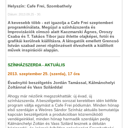
Helyszín: Cafe Frei, Szombathely
Dátum: 2013.09.25 - 30.
A kevesebb több - ezt igazolja a Cafe Frei szeptemberi
programkínálata. Megújul a színházszerda és
Improvizációk címszó alatt Kaczmarski Ágnes, Oroszy
Csaba és T. Takács Tibor jazz ihlette olajképei, fotói és
grafikái kerülnek kiállításra. A látogatók emellett Grencsó
István szabad zenei rögtönzéseit élvezhetik a kiállított
művek inspirációi alapján.
SZÍNHÁZSZERDA - AKTUÁLIS
2013. szeptember 25. (szerda), 17 óra
Évadnyitó beszélgetés Jordán Tamással, Kálmánchelyi
Zoltánnal és Vass Szilárddal
Ahogy már nézőink megszokhatták: új évad, új
színházszerda. A beszélgetés sorozat keretében idén kétféle
program váltja egymást a Cafe Frei pódiumán. Minden hónap
első szerdáján a Weöres Sándor Színház aktuális bemutatója
kapcsán beszélgetünk a produkcióban közreműködő
vendégeinkkel, minden hónap harmadik szerdáján pedig
Kálmánchelyi Zoltán és Vass Szilárd lesznek a délután