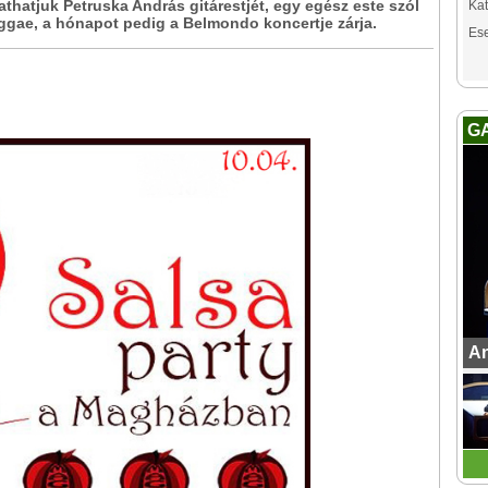
thatjuk Petruska András gitárestjét, egy egész este szól
Kat
ggae, a hónapot pedig a Belmondo koncertje zárja.
Es
G
An