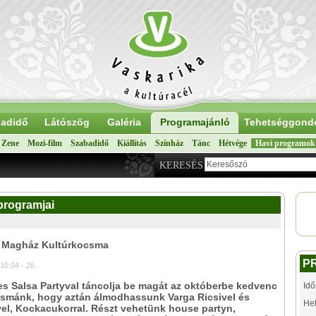
adidő
Látószög
Galéria
Programajánló
Tehetséggond
Zene
Mozi-film
Szabadidő
Kiállítás
Színház
Tánc
Hétvége
Havi programok
KERESÉS
programjai
: Magház Kultúrkocsma
P
10.04 - 26.
s Salsa Partyval táncolja be magát az októberbe kedvenc
Idő
csmánk, hogy aztán álmodhassunk Varga Ricsivel és
Hel
el, Kockacukorral. Részt vehetünk house partyn,