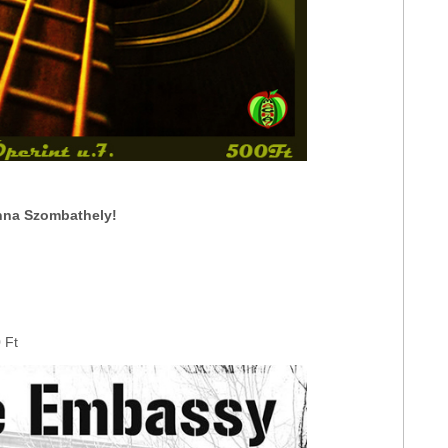
nna Szombathely!
 Ft