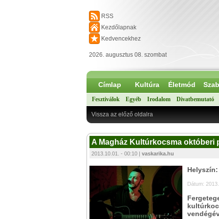
RSS
Kezdőlapnak
Kedvencekhez
2026. augusztus 08. szombat
Címlap
Kultúra
Életmód
Szab
Fesztiválok
Egyéb
Irodalom
Divatbemutató
Vissza az előző oldalra
A Magház Kultúrkocsma októberi 
2013.10.01. - 00:10 |
vaskarika.hu
Helyszín
Dátum: 2013.
Fergetege
kultúrko
vendégév