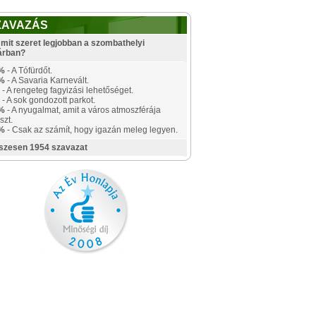
ZAVAZÁS
mit szeret legjobban a szombathelyi
árban?
%
- A Tófürdőt.
%
- A Savaria Karnevált.
- A rengeteg fagyizási lehetőséget.
- A sok gondozott parkot.
%
- A nyugalmat, amit a város atmoszférája
szt.
%
- Csak az számít, hogy igazán meleg legyen.
szesen 1954 szavazat