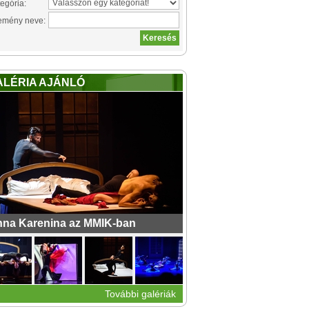
egória:
emény neve:
ALÉRIA AJÁNLÓ
na Karenina az MMIK-ban
További galériák