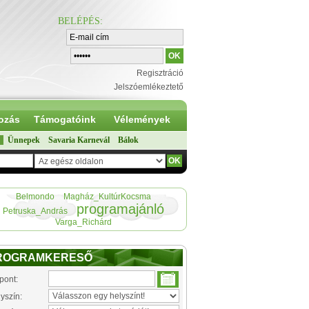
BELÉPÉS
:
Regisztráció
Jelszóemlékeztető
ozás
Támogatóink
Vélemények
Ünnepek
Savaria Karnevál
Bálok
Belmondo
Magház_KultúrKocsma
programajánló
Petruska_András
Varga_Richárd
ROGRAMKERESŐ
pont:
yszín: