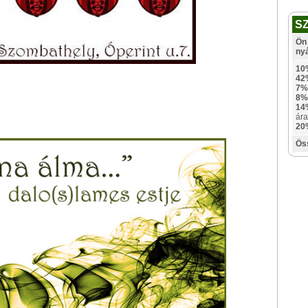
S
Ön 
ny
10
42
7%
8%
14
ára
20
Ös