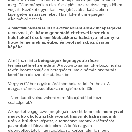
mezőgazdasági ciklust az erdő egy másik pontján ismétlik
meg. Fő terményük a rizs. A cséplést az aratással egy időben
végzik. Kezüket egyenként végighúzzák a kalászokon,
kipergetve a rizsszemeket. Húst főként ünnepségek
alkalmával esznek.
A halottaik temetése után évtizedenként emlékünnepségeket
rendeznek, és
három generáció elteltével lesznek a
halottakból ősök
,
emlékük akkorra halványul el annyira,
hogy felmennek az égbe, és beolvadnak az ősisten
képébe
.
A brúk szerint
a betegségek legnagyobb része
természetfeletti eredetű
. A gyógyító sámánok először jóslás
révén beazonosítják a betegséget, majd sámán szertartás
keretében áldozatot mutatnak be.
Vargyas Gábor egyik útjáról sámánkarddal tért haza. A
magyar vámos csodálkozva megkérdezte tőle:
- Nem tudott volna valami normális ajándékot hozni
családjának?
A képeket végignézve megfogalmazódik bennünk,
mennyivel
nagyobb ökológiai lábnyomot hagyunk hátra magunk
után a brúkhoz képest
, a természet mennyi erőforrását
pazaroljuk el látszatdolgokra. A fotók nagyon
elgondolkodtatók - ugyanabban a korban élünk, mégis