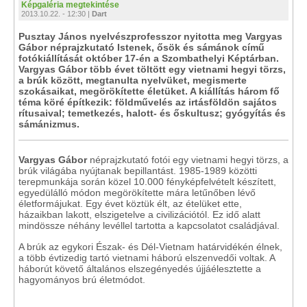
Képgaléria megtekintése
2013.10.22. - 12:30 |
Dart
Pusztay János nyelvészprofesszor nyitotta meg Vargyas
Gábor néprajzkutató Istenek, ősök és sámánok című
fotókiállítását október 17-én a Szombathelyi Képtárban.
Vargyas Gábor több évet töltött egy vietnami hegyi törzs,
a brúk között, megtanulta nyelvüket, megismerte
szokásaikat, megörökítette életüket. A kiállítás három fő
téma köré építkezik: földművelés az irtásföldön sajátos
rítusaival; temetkezés, halott- és őskultusz; gyógyítás és
sámánizmus.
Vargyas Gábor
néprajzkutató fotói egy vietnami hegyi törzs, a
brúk világába nyújtanak bepillantást. 1985-1989 közötti
terepmunkája során közel 10.000 fényképfelvételt készített,
egyedülálló módon megörökítette mára letűnőben lévő
életformájukat. Egy évet köztük élt, az ételüket ette,
házaikban lakott, elszigetelve a civilizációtól. Ez idő alatt
mindössze néhány levéllel tartotta a kapcsolatot családjával.
A brúk az egykori Észak- és Dél-Vietnam határvidékén élnek,
a több évtizedig tartó vietnami háború elszenvedői voltak. A
háborút követő általános elszegényedés újjáélesztette a
hagyományos brú életmódot.