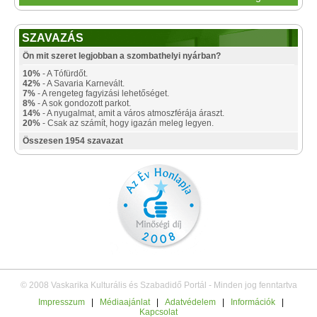
SZAVAZÁS
Ön mit szeret legjobban a szombathelyi nyárban?
10%
- A Tófürdőt.
42%
- A Savaria Karnevált.
7%
- A rengeteg fagyizási lehetőséget.
8%
- A sok gondozott parkot.
14%
- A nyugalmat, amit a város atmoszférája áraszt.
20%
- Csak az számít, hogy igazán meleg legyen.
Összesen 1954 szavazat
© 2008 Vaskarika Kulturális és Szabadidő Portál - Minden jog fenntartva
Impresszum
|
Médiaajánlat
|
Adatvédelem
|
Információk
|
Kapcsolat