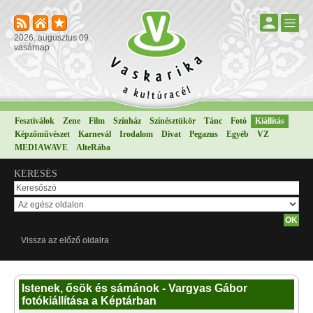
2026. augusztus 09.
vasárnap
Fesztiválok
Zene
Film
Színház
Színésztükör
Tánc
Fotó
Kiállítás
Képzőművészet
Karnevál
Irodalom
Divat
Pegazus
Egyéb
VZ
MEDIAWAVE
AlteRába
KERESÉS
Vissza az előző oldalra
Istenek, ősök és sámánok - Vargyas Gábor
fotókiállítása a Képtárban