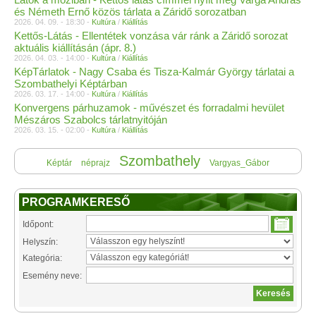
és Németh Ernő közös tárlata a Záridő sorozatban
2026. 04. 09. - 18:30 -
Kultúra
/
Kiállítás
Kettős-Látás - Ellentétek vonzása vár ránk a Záridő sorozat
aktuális kiállításán (ápr. 8.)
2026. 04. 03. - 14:00 -
Kultúra
/
Kiállítás
KépTárlatok - Nagy Csaba és Tisza-Kalmár György tárlatai a
Szombathelyi Képtárban
2026. 03. 17. - 14:00 -
Kultúra
/
Kiállítás
Konvergens párhuzamok - művészet és forradalmi hevület
Mészáros Szabolcs tárlatnyitóján
2026. 03. 15. - 02:00 -
Kultúra
/
Kiállítás
Szombathely
Képtár
néprajz
Vargyas_Gábor
PROGRAMKERESŐ
Időpont:
Helyszín:
Kategória:
Esemény neve: