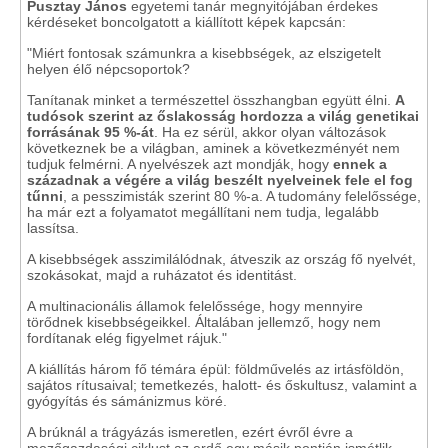
Pusztay János
egyetemi tanár megnyitójában érdekes
kérdéseket boncolgatott a kiállított képek kapcsán:
"Miért fontosak számunkra a kisebbségek, az elszigetelt
helyen élő népcsoportok?
Tanítanak minket a természettel összhangban együtt élni.
A
tudósok szerint az őslakosság hordozza a világ genetikai
forrásának 95 %-át
. Ha ez sérül, akkor olyan változások
következnek be a világban, aminek a következményét nem
tudjuk felmérni. A nyelvészek azt mondják, hogy
ennek a
századnak a végére a világ beszélt nyelveinek fele el fog
tűnni
, a pesszimisták szerint 80 %-a. A tudomány felelőssége,
ha már ezt a folyamatot megállítani nem tudja, legalább
lassítsa.
A kisebbségek asszimilálódnak, átveszik az ország fő nyelvét,
szokásokat, majd a ruházatot és identitást.
A multinacionális államok felelőssége, hogy mennyire
törődnek kisebbségeikkel. Általában jellemző, hogy nem
fordítanak elég figyelmet rájuk."
A kiállítás három fő témára épül: földművelés az irtásföldön,
sajátos rítusaival; temetkezés, halott- és őskultusz, valamint a
gyógyítás és sámánizmus köré.
A brúknál a trágyázás ismeretlen, ezért évről évre a