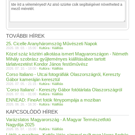
TOVÁBBI HÍREK
25. Cicelle Aranyháromszög Művészeti Napok
2026. 08. 03. - 15:00 -
Kultúra
/
Kiállítás
Közel száz köztéri alkotása ismert Magyarországon - Németh
Mihály szobrász gyűjteményes kiállításában tartott
tárlatvezetést Kondor János festőművész
2026. 07. 10. - 18:00 -
Kultúra
/
Kiállítás
Corso Italiano - Utcai fotográfiák Olaszországról, Kereszty
Gábor kameráján keresztül
2026. 07. 05. - 21:15 -
Kultúra
/
Kiállítás
'Corso Italiano' - Kereszty Gábor fotótárlata Olaszországról
2026. 07. 01. - 01:00 -
Kultúra
/
Kiállítás
ENNEAD: FineArt fotók fénypompája a moziban
2026. 06. 26. - 16:30 -
Kultúra
/
Kiállítás
KAPCSOLÓDÓ HÍREK
Varázslatos Magyarország - A Magyar Természetfotó
Nagydíja 2025
2026. 05. 07. - 15:00 -
Kultúra
/
Kiállítás
Látók a moziban - Kettős látás címmel nyílt meg Varga András