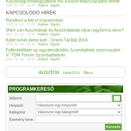
Közösségi emlékgyűjtésre hív a közel félévszázados MMIK
2026. 07. 03. - 12:40 -
Kultúra
/
Egyéb
KAPCSOLÓDÓ HÍREK
Randevú a bécsi múzeumban
2025. 02. 13. - 13:15 -
Kultúra
/
Egyéb
Miért van Ausztriának és Ausztráliának olyan egyforma neve?
2017. 01. 25. - 10:30 -
Kultúra
/
Egyéb
Kelet ismét életre kelt - Orient-Tál Bál 2014
2014. 02. 08. - 01:15 -
Kultúra
/
Egyéb
Fellendülőben az együttműködés Szombathely turizmusáért -
V. TDM Fórum Szombathelyen
2012. 04. 24. - 00:10 -
Kultúra
/
Egyéb
ausztria
Bécs
bálok2014
PROGRAMKERESŐ
Időpont:
Helyszín:
Kategória:
Esemény neve: