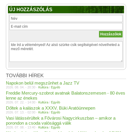
ÚJ HOZZÁSZÓLÁS
TOVÁBBI HÍREK
Napokon belül megszűnhet a Jazz TV
2026. 08. 04. - 20:30 -
Kultúra
/
Egyéb
Freddie Mercury-szobrot avatnak Balatonszemesen - 80 éves
lenne az énekes
2026. 07. 22. - 14:00 -
Kultúra
/
Egyéb
Dőltek a kalászok a XXXV. Büki Aratóünnepen
2026. 07. 13. - 02:00 -
Kultúra
/
Egyéb
Vasi látássérültek a Fővárosi Nagycirkuszban – amikor a
porondon a csoda valósággá válik
2026. 07. 08. - 13:40 -
Kultúra
/
Egyéb