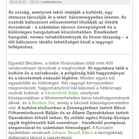
2014.02.07. - 00:10 |
vaskarika.hu
Az ország, amelynek lakói imádják a kultúrát, egy
ritmusra táncolják át a telet: háromnegyedes ütemre. Az
osztrák bálszezont előszeretettel titulálják az ötödik
évszaknak - a számtalan táncos ünnepségnek és a
különleges hangulatnak köszönhetően. Emelkedett
hangulat, nemes ruhaköltemények és finom társaság – a
téli bálszezon ideális lehetőséget kínál a ragyogó
fellépéshez.
Egyedül Bécsben, a bálok fővárosában több mint 450
rendezvényen táncolnak a meghívottak.
Itt egymásra talál a
kultúra és a szórakozás, a polgárság báli hagyományai
és a tánctermek császári légköre.
Minden egyes bál
egyedülálló és különleges. Két ragyogó környezetben
megrendezett, hagyományőrző bál képviseli a hétköznapi
osztrák kultúrát: a
Kávémérők Bálja
, amelynek
középpontjában a félreismerhetetlen bécsi kávéhagyományok
állnak, és a
Bonbon Bál
, amely a bécsiek édességszeretetére
utal.
A kultúra elsősorban a Zeneegyletben tartott Bécsi
Filharmónikusok Bálján és az Állami Operaházban tartott
Operabálon érhető tetten. Ez utóbbi egész Közép-Európa
egyik leghíresebb báli eseménye - hivalkodó pompával,
eleganciával és számtalan hírességgel.
A Kursalon
épületében rendezett
Johann Strauß Bálon
a keringőkirály
dallamaira táncol a nagyérdemű.