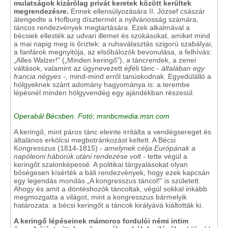
mulatságok kizárólag privát keretek között kerültek
megrendezésre.
Ennek ellensúlyozására II. József császár
átengedte a Hofburg dísztermét a nyilvánosság számára,
táncos rendezvények megtartására. Ezek alkalmával a
bécsiek ellesték az udvari illemet és szokásokat, amiket mind
a mai napig meg is őriztek: a ruhaválasztás szigorú szabályai,
a fanfárok megnyitója, az elsőbálozók bevonulása, a felhívás:
„Alles Walzer!" („Minden keringő"), a táncrendek, a zenei
váltások, valamint az úgynevezett éjféli tánc -
általában egy
francia négyes
-, mind-mind erről tanúskodnak. Egyedülálló a
hölgyeknek szánt adomány hagyománya is: a terembe
lépésnél minden hölgyvendég egy ajándékban részesül.
Operabál Bécsben. Fotó: msnbcmedia.msn.com
A keringő, mint páros tánc eleinte irritálta a vendégsereget és
általános erkölcsi megbotránkozást keltett. A Bécsi
Kongresszus (1814-1815) -
amelynek célja Európának a
napóleoni háborúk utáni rendezése volt
- tette végül a
keringőt szalonképessé. A politikai tárgyalásokat olyan
bőségesen kísérték a báli rendezvények, hogy ezek kapcsán
egy legendás mondás „A kongresszus táncol!" is született.
Ahogy és amit a döntéshozók táncoltak, végül sokkal inkább
megmozgatta a világot, mint a kongresszus bármelyik
határozata: a bécsi keringőt a táncok királyává kiáltották ki.
A keringő lépéseinek mámoros fordulói némi intim