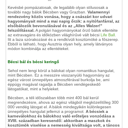
Kevésbé pompázatosak, de legalább olyan stílusosak a
további nagy bálok Bécsben vagy Grazban.
Valamennyi
rendezvény közös vonása, hogy a császári kor udvari
hagyományait mind a mai napig őrzik: a nyitófanfárral, az
elsőbálozók bevonulásával és az „Alles Walzer!"
felszólítással.
A polgári hagyományokat őrző bálok ellentéte
az extravagáns és időközben világhírűvé vált bécsi
Life Ball
.
Itt a laza szórakozásé és a rendkívüli kosztümöké a főszerep.
Ebből is látható, hogy Ausztria olyan hely, amely látványos
módon kombinálja az ellentéteket.
Bécsi bál és bécsi keringő
Sehol nem lengi körül a bálokat olyan romantikus hangulat,
mint Bécsben. Ez a messzire visszanyúló hagyomány az
egész várost ünnepélyes atmoszférával burkolja be, ami
éppúgy magával ragadja a Bécsben vendégeskedő
látogatókat, mint a helyieket.
Bécsben, a téli időszakban több mint 400 bál kerül
megrendezésre, ahova az egész világból megközelítőleg 300
000 vendég látogat el. A bálok mindegyikén különlegesen
ünnepélyes hangulat jellemzi a programot.
A bécsiek a
karneválokhoz és bálokhoz való erőteljes vonzódása a
XVIII. században keresendő: akkoriban a maszkok és
kosztümök viselése a nemesség kiváltsága volt, a táncos