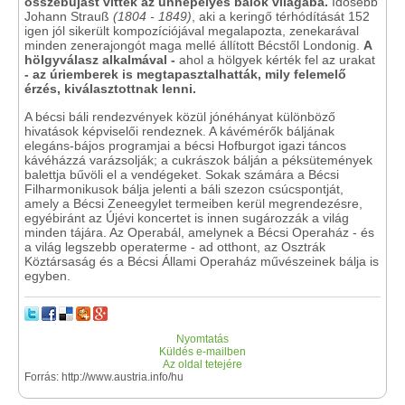
összebújást vittek az ünnepélyes bálok világába.
Idősebb
Johann Strauß
(1804 - 1849)
, aki a keringő térhódítását 152
igen jól sikerült kompozíciójával megalapozta, zenekarával
minden zenerajongót maga mellé állított Bécstől Londonig.
A
hölgyválasz alkalmával -
ahol a hölgyek kérték fel az urakat
- az úriemberek is megtapasztalhatták, mily felemelő
érzés, kiválasztottnak lenni.
A bécsi báli rendezvények közül jónéhányat különböző
hivatások képviselői rendeznek. A kávémérők báljának
elegáns-bájos programjai a bécsi Hofburgot igazi táncos
kávéházzá varázsolják; a cukrászok bálján a péksütemények
balettja bűvöli el a vendégeket. Sokak számára a Bécsi
Filharmonikusok bálja jelenti a báli szezon csúcspontját,
amely a Bécsi Zeneegylet termeiben kerül megrendezésre,
egyébiránt az Újévi koncertet is innen sugározzák a világ
minden tájára. Az Operabál, amelynek a Bécsi Operaház - és
a világ legszebb operaterme - ad otthont, az Osztrák
Köztársaság és a Bécsi Állami Operaház művészeinek bálja is
egyben.
Nyomtatás
Küldés e-mailben
Az oldal tetejére
Forrás: http://www.austria.info/hu