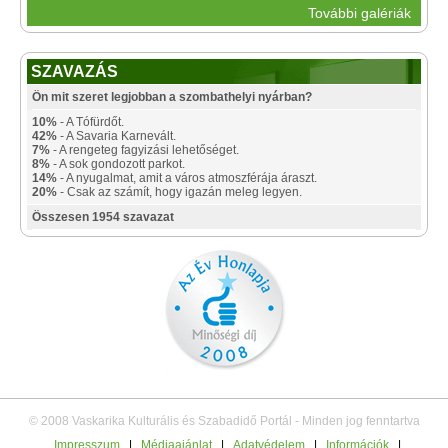
További galériák
SZAVAZÁS
Ön mit szeret legjobban a szombathelyi nyárban?
10%
- A Tófürdőt.
42%
- A Savaria Karnevált.
7%
- A rengeteg fagyizási lehetőséget.
8%
- A sok gondozott parkot.
14%
- A nyugalmat, amit a város atmoszférája áraszt.
20%
- Csak az számít, hogy igazán meleg legyen.
Összesen 1954 szavazat
© 2008 Vaskarika Kulturális és Szabadidő Portál - Minden jog fenntartva
Impresszum
|
Médiaajánlat
|
Adatvédelem
|
Információk
|