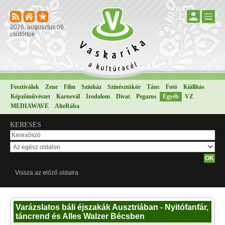
2026. augusztus 06.
csütörtök
Fesztiválok
Zene
Film
Színház
Színésztükör
Tánc
Fotó
Kiállítás
Képzőművészet
Karnevál
Irodalom
Divat
Pegazus
Egyéb
VZ
MEDIAWAVE
AlteRába
KERESÉS
Vissza az előző oldalra
Varázslatos báli éjszakák Ausztriában - Nyitófanfár,
táncrend és Alles Walzer Bécsben