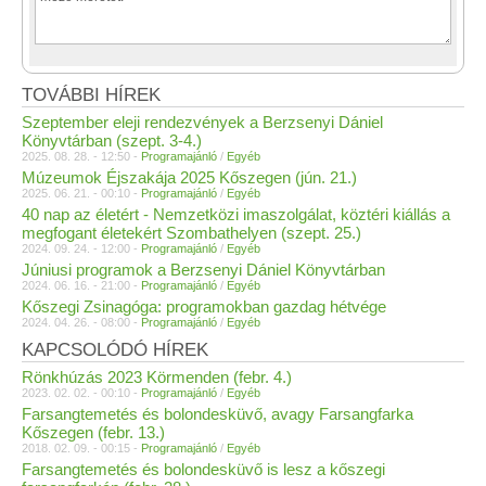
TOVÁBBI HÍREK
Szeptember eleji rendezvények a Berzsenyi Dániel
Könyvtárban (szept. 3-4.)
2025. 08. 28. - 12:50 -
Programajánló
/
Egyéb
Múzeumok Éjszakája 2025 Kőszegen (jún. 21.)
2025. 06. 21. - 00:10 -
Programajánló
/
Egyéb
40 nap az életért - Nemzetközi imaszolgálat, köztéri kiállás a
megfogant életekért Szombathelyen (szept. 25.)
2024. 09. 24. - 12:00 -
Programajánló
/
Egyéb
Júniusi programok a Berzsenyi Dániel Könyvtárban
2024. 06. 16. - 21:00 -
Programajánló
/
Egyéb
Kőszegi Zsinagóga: programokban gazdag hétvége
2024. 04. 26. - 08:00 -
Programajánló
/
Egyéb
KAPCSOLÓDÓ HÍREK
Rönkhúzás 2023 Körmenden (febr. 4.)
2023. 02. 02. - 00:10 -
Programajánló
/
Egyéb
Farsangtemetés és bolondesküvő, avagy Farsangfarka
Kőszegen (febr. 13.)
2018. 02. 09. - 00:15 -
Programajánló
/
Egyéb
Farsangtemetés és bolondesküvő is lesz a kőszegi