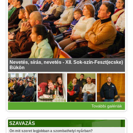
Nevetés, sírás, nevetés - XII. Sok-szín-Feszt(ecske)
Bükön
További galériák
SZAVAZÁS
Ön mit szeret legjobban a szombathelyi nyárban?