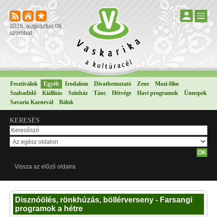
2026. augusztus 08.
szombat
Fesztiválok
Egyéb
Irodalom
Divatbemutató
Zene
Mozi-film
Szabadidő
Kiállítás
Színház
Tánc
Hétvége
Havi programok
Ünnepek
Savaria Karnevál
Bálok
KERESÉS
Vissza az előző oldalra
Disznóölés, rönkhúzás, böllérverseny - Farsangi
programok a hétre