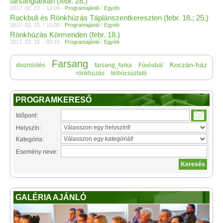
farsangfarkán (febr. 28.)
2017. 02. 27. - 13:00 -
Programajánló
/
Egyéb
Rockbuli és Rönkhúzás Táplánszentkereszten (febr. 18.; 25.)
2017. 02. 15. - 12:00 -
Programajánló
/
Egyéb
Rönkhúzás Körmenden (febr. 18.)
2017. 02. 15. - 00:10 -
Programajánló
/
Egyéb
Farsang
Koczán-ház
disznóölés
farsang_farka
Fúvósbál
rönkhúzás
télbúcsúztató
PROGRAMKERESŐ
Időpont:
Helyszín:
Kategória:
Esemény neve:
GALÉRIA AJÁNLÓ