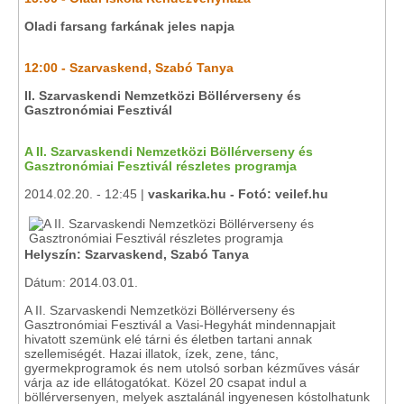
Oladi farsang farkának jeles napja
12:00 - Szarvaskend, Szabó Tanya
II. Szarvaskendi Nemzetközi Böllérverseny és
Gasztronómiai Fesztivál
A II. Szarvaskendi Nemzetközi Böllérverseny és
Gasztronómiai Fesztivál részletes programja
2014.02.20. - 12:45 |
vaskarika.hu - Fotó: veilef.hu
Helyszín: Szarvaskend, Szabó Tanya
Dátum: 2014.03.01.
A II. Szarvaskendi Nemzetközi Böllérverseny és
Gasztronómiai Fesztivál a Vasi-Hegyhát mindennapjait
hivatott szemünk elé tárni és életben tartani annak
szellemiségét. Hazai illatok, ízek, zene, tánc,
gyermekprogramok és nem utolsó sorban kézműves vásár
várja az ide ellátogatókat. Közel 20 csapat indul a
böllérversenyen, melyek asztalánál ingyenesen kóstolhatunk