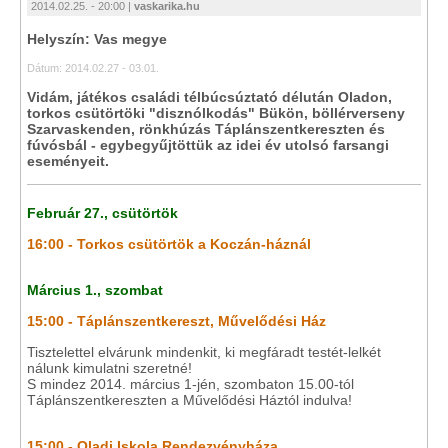
2014.02.25. - 20:00 |
vaskarika.hu
Helyszín: Vas megye
Dátum: 2014.02.27 - 03.01.
Vidám, játékos családi télbúcsúztató délután Oladon,
torkos csütörtöki "disznólkodás" Bükön, böllérverseny
Szarvaskenden, rönkhúzás Táplánszentkereszten és
fúvósbál - egybegyűjtöttük az idei év utolsó farsangi
eseményeit.
Február 27., csütörtök
16:00 - Torkos csütörtök a Koczán-háznál
Március 1., szombat
15:00 - Táplánszentkereszt, Művelődési Ház
Tisztelettel elvárunk mindenkit, ki megfáradt testét-lelkét
nálunk kimulatni szeretné!
S mindez 2014. március 1-jén, szombaton 15.00-tól
Táplánszentkereszten a Művelődési Háztól indulva!
15:00 - Oladi Iskola Rendezvényháza