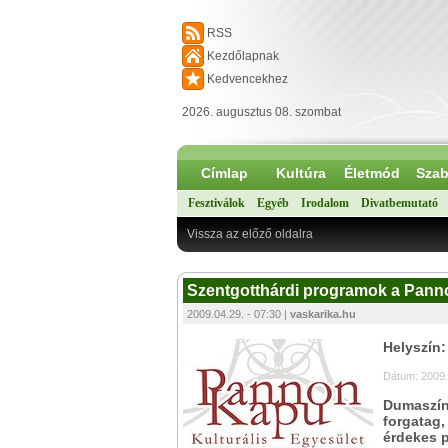
RSS
Kezdőlapnak
Kedvencekhez
2026. augusztus 08. szombat
Címlap
Kultúra
Életmód
Szab
Fesztiválok
Egyéb
Irodalom
Divatbemutató
Vissza az előző oldalra
Szentgotthárdi programok a Pann
2009.04.29. - 07:30 |
vaskarika.hu
Helyszín:
Dátum: 2009.
Dumaszính
forgatag,
érdekes p