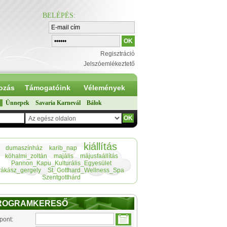
BELÉPÉS
:
Regisztráció
Jelszóemlékeztető
ozás
Támogatóink
Vélemények
Ünnepek
Savaria Karnevál
Bálok
kiállítás
dumaszínház
karib_nap
köhalmi_zoltán
majális
májusfaállítás
Pannon_Kapu_Kulturális_Egyesület
rákász_gergely
St_Gotthard_Wellness_Spa
Szentgotthárd
ROGRAMKERESŐ
pont: