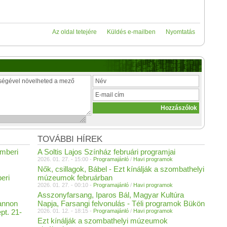
Az oldal tetejére
Küldés e-mailben
Nyomtatás
TOVÁBBI HÍREK
emberi
A Soltis Lajos Színház februári programjai
2026. 01. 27. - 15:00 -
Programajánló
/
Havi programok
Nők, csillagok, Bábel - Ezt kínálják a szombathelyi
eri
múzeumok februárban
2026. 01. 27. - 00:10 -
Programajánló
/
Havi programok
Asszonyfarsang, Iparos Bál, Magyar Kultúra
Pannon
Napja, Farsangi felvonulás - Téli programok Bükön
pt. 21-
2026. 01. 12. - 18:15 -
Programajánló
/
Havi programok
Ezt kínálják a szombathelyi múzeumok