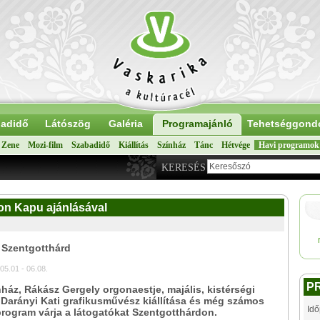
adidő
Látószög
Galéria
Programajánló
Tehetséggond
Zene
Mozi-film
Szabadidő
Kiállítás
Színház
Tánc
Hétvége
Havi programok
KERESÉS
on Kapu ajánlásával
 Szentgotthárd
05.01 - 06.08.
P
áz, Rákász Gergely orgonaestje, majális, kistérségi
 Darányi Kati grafikusművész kiállítása és még számos
Idő
rogram várja a látogatókat Szentgotthárdon.