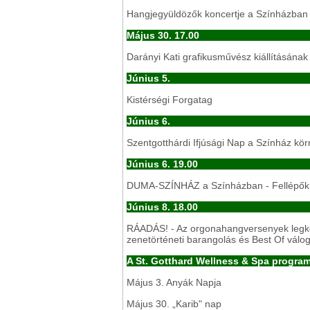
Hangjegyüldözők koncertje a Színházban
Május 30. 17.00
Darányi Kati grafikusművész kiállításának
Június 5.
Kistérségi Forgatag
Június 6.
Szentgotthárdi Ifjúsági Nap a Színház kö
Június 6. 19.00
DUMA-SZÍNHÁZ a Színházban - Fellépők:
Június 8. 18.00
RÁADÁS! - Az orgonahangversenyek legke
zenetörténeti barangolás és Best Of vá
A St. Gotthard Wellness & Spa program
Május 3. Anyák Napja
Május 30. „Karib" nap