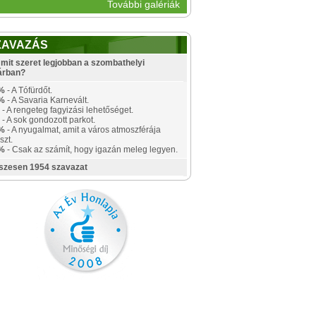
További galériák
ZAVAZÁS
mit szeret legjobban a szombathelyi
árban?
%
- A Tófürdőt.
%
- A Savaria Karnevált.
- A rengeteg fagyizási lehetőséget.
- A sok gondozott parkot.
%
- A nyugalmat, amit a város atmoszférája
szt.
%
- Csak az számít, hogy igazán meleg legyen.
szesen 1954 szavazat