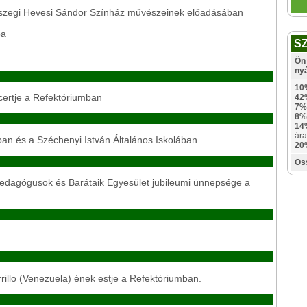
rszegi Hevesi Sándor Színház művészeinek előadásában
ba
S
Ön 
ny
10
certje a Refektóriumban
42
7%
8%
14
ára
an és a Széchenyi István Általános Iskolában
20
Ös
Pedagógusok és Barátaik Egyesület jubileumi ünnepsége a
rillo (Venezuela) ének estje a Refektóriumban.