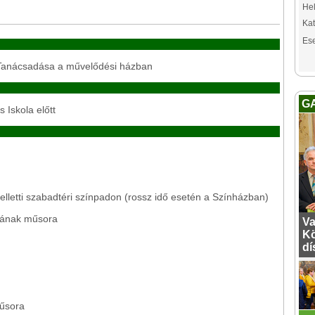
Hel
Kat
Es
t Tanácsadása a művelődési házban
G
 Iskola előtt
letti szabadtéri színpadon (rossz idő esetén a Színházban)
rának műsora
Va
Kö
dí
űsora