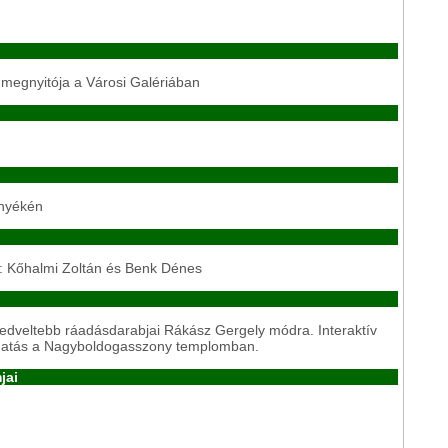
 megnyitója a Városi Galériában
rnyékén
 Kőhalmi Zoltán és Benk Dénes
dveltebb ráadásdarabjai Rákász Gergely módra. Interaktív
logatás a Nagyboldogasszony templomban.
jai