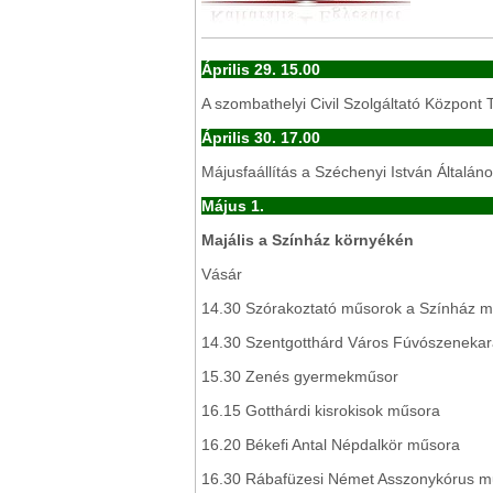
Április 29. 15.00
A szombathelyi Civil Szolgáltató Közpon
Április 30. 17.00
Májusfaállítás a Széchenyi István Általános
Május 1.
Majális a Színház környékén
Vásár
14.30 Szórakoztató műsorok a Színház mel
14.30 Szentgotthárd Város Fúvószeneka
15.30 Zenés gyermekműsor
16.15 Gotthárdi kisrokisok műsora
16.20 Békefi Antal Népdalkör műsora
16.30 Rábafüzesi Német Asszonykórus m