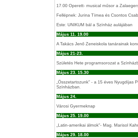
17.00 Operett- musical műsor a Zalaege
Fellépnek: Jurina Tímea és Csontos Csa
Este: UNIKUM bál a Színház aulájában
Május 11. 19.00
A Takács Jenő Zeneiskola tanárainak kon
Május 21-23.
Születés Hete programsorozat a Színházb
Május 23. 15.30
„Összetartozunk" - a 15 éves Nyugdíjas 
Színházban.
Május 24.
Városi Gyermeknap
Május 25. 19.00
„Latin-amerikai álmok"- Mag. Marisol Kahr
Május 29. 18.00