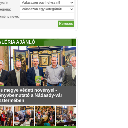
yszín:
egória:
emény neve:
ALÉRIA AJÁNLÓ
s megye védett növényei -
nyvbemutató a Nádasdy-vár
sztermében