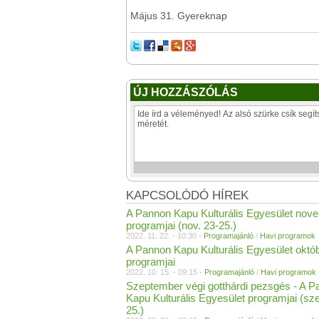
Május 31. Gyereknap
ÚJ HOZZÁSZÓLÁS
KAPCSOLÓDÓ HÍREK
A Pannon Kapu Kulturális Egyesület nov
programjai (nov. 23-25.)
2022. 11. 22. - 10:30 -
Programajánló
/
Havi programok
A Pannon Kapu Kulturális Egyesület októb
programjai
2022. 10. 15. - 09:15 -
Programajánló
/
Havi programok
Szeptember végi gotthárdi pezsgés - A 
Kapu Kulturális Egyesület programjai (sze
25.)