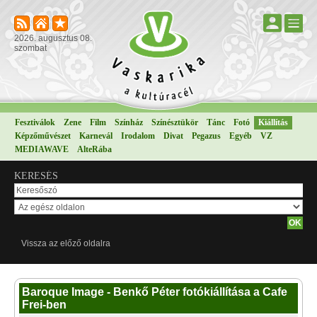
2026. augusztus 08.
szombat
Fesztiválok
Zene
Film
Színház
Színésztükör
Tánc
Fotó
Kiállítás
Képzőművészet
Karnevál
Irodalom
Divat
Pegazus
Egyéb
VZ
MEDIAWAVE
AlteRába
KERESÉS
Vissza az előző oldalra
Baroque Image - Benkő Péter fotókiállítása a Cafe
Frei-ben