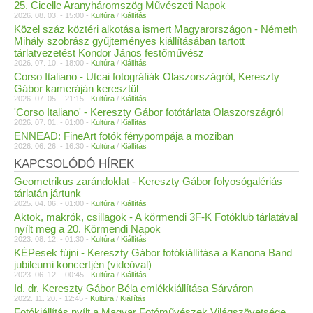
25. Cicelle Aranyháromszög Művészeti Napok
2026. 08. 03. - 15:00 -
Kultúra
/
Kiállítás
Közel száz köztéri alkotása ismert Magyarországon - Németh
Mihály szobrász gyűjteményes kiállításában tartott
tárlatvezetést Kondor János festőművész
2026. 07. 10. - 18:00 -
Kultúra
/
Kiállítás
Corso Italiano - Utcai fotográfiák Olaszországról, Kereszty
Gábor kameráján keresztül
2026. 07. 05. - 21:15 -
Kultúra
/
Kiállítás
'Corso Italiano' - Kereszty Gábor fotótárlata Olaszországról
2026. 07. 01. - 01:00 -
Kultúra
/
Kiállítás
ENNEAD: FineArt fotók fénypompája a moziban
2026. 06. 26. - 16:30 -
Kultúra
/
Kiállítás
KAPCSOLÓDÓ HÍREK
Geometrikus zarándoklat - Kereszty Gábor folyosógalériás
tárlatán jártunk
2025. 04. 06. - 01:00 -
Kultúra
/
Kiállítás
Aktok, makrók, csillagok - A körmendi 3F-K Fotóklub tárlatával
nyílt meg a 20. Körmendi Napok
2023. 08. 12. - 01:30 -
Kultúra
/
Kiállítás
KÉPesek fújni - Kereszty Gábor fotókiállítása a Kanona Band
jubileumi koncertjén (videóval)
2023. 06. 12. - 00:45 -
Kultúra
/
Kiállítás
Id. dr. Kereszty Gábor Béla emlékkiállítása Sárváron
2022. 11. 20. - 12:45 -
Kultúra
/
Kiállítás
Fotókiállítás nyílt a Magyar Fotóművészek Világszövetsége