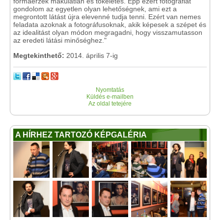
formaérzék makulátlan és tökéletes. Épp ezért fotográfiát
gondolom az egyetlen olyan lehetőségnek, ami ezt a
megrontott látást újra elevenné tudja tenni. Ezért van nemes
feladata azoknak a fotográfusoknak, akik képesek a szépet és
az idealitást olyan módon megragadni, hogy visszamutasson
az eredeti látási minőséghez."
Megtekinthető:
2014. április 7-ig
Nyomtatás
Küldés e-mailben
Az oldal tetejére
A HÍRHEZ TARTOZÓ KÉPGALÉRIA