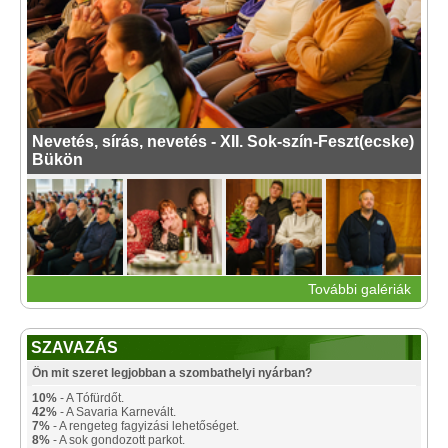
Nevetés, sírás, nevetés - XII. Sok-szín-Feszt(ecske)
Bükön
További galériák
SZAVAZÁS
Ön mit szeret legjobban a szombathelyi nyárban?
10%
- A Tófürdőt.
42%
- A Savaria Karnevált.
7%
- A rengeteg fagyizási lehetőséget.
8%
- A sok gondozott parkot.