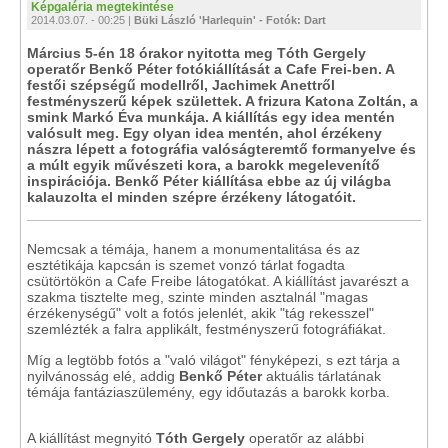
Képgaléria megtekintése
2014.03.07. - 00:25 |
Büki László 'Harlequin' - Fotók: Dart
Március 5-én 18 órakor nyitotta meg Tóth Gergely
operatőr Benkő Péter fotókiállítását a Cafe Frei-ben. A
festői szépségű modellről, Jachimek Anettről
festményszerű képek születtek. A frizura Katona Zoltán, a
smink Markó Éva munkája. A kiállítás egy idea mentén
valósult meg. Egy olyan idea mentén, ahol érzékeny
nászra lépett a fotográfia valóságteremtő formanyelve és
a múlt egyik művészeti kora, a barokk megelevenítő
inspirációja. Benkő Péter kiállítása ebbe az új világba
kalauzolta el minden szépre érzékeny látogatóit.
Nemcsak a témája, hanem a monumentalitása és az
esztétikája kapcsán is szemet vonzó tárlat fogadta
csütörtökön a Cafe Freibe látogatókat. A kiállítást javarészt a
szakma tisztelte meg, szinte minden asztalnál "magas
érzékenységű" volt a fotós jelenlét, akik "tág rekesszel"
szemlézték a falra applikált, festményszerű fotográfiákat.
Míg a legtöbb fotós a "való világot" fényképezi, s ezt tárja a
nyilvánosság elé, addig
Benkő Péter
aktuális tárlatának
témája fantáziaszülemény, egy időutazás a barokk korba.
A kiállítást megnyitó
Tóth Gergely
operatőr az alábbi