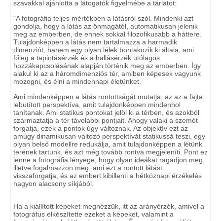
szavakkal ajánlotta a látogatók figyelmébe a tárlatot:
"A fotográfia teljes mértékben a látásról szól. Mindenki azt
gondolja, hogy a látás az önmagától, automatikusan jelenik
meg az emberben, de ennek sokkal filozofikusabb a háttere.
Tulajdonképpen a látás nem tartalmazza a harmadik
dimenziót, hanem egy olyan lélek bontakozik ki általa, ami
főleg a tapintásérzék és a hallásérzék utólagos
hozzákapcsolásának alapján történik meg az emberben. Így
alakul ki az a háromdimenziós tér, amiben képesek vagyunk
mozogni, és élni a mindennapi életünket.
Ami mindenképpen a látás rontottságát mutatja, az az a fajta
lebutított perspektíva, amit tulajdonképpen mindenhol
tanítanak. Ami statikus pontokat jelöl ki a térben, és azokból
származtatja a tér távolabbi pontjait. Ahogy valaki a szemét
forgatja, ezek a pontok úgy változnak. Az objektív ezt az
amúgy dinamikusan változó perspektívát statikussá teszi, egy
olyan belső modellre redukálja, amit tulajdonképpen a létünk
terének tartunk, és azt még tovább rontva megjeleníti. Pont ez
lenne a fotográfia lényege, hogy olyan ideákat ragadjon meg,
illetve fogalmazzon meg, ami ezt a rontott látást
visszaforgatja, és az embert kibillenti a hétköznapi érzékelés
nagyon alacsony síkjából.
Ha a kiállított képeket megnézzük, itt az arányérzék, amivel a
fotográfus elkészítette ezeket a képeket, valamint a