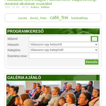
dunántúli alkotóinak munkáiból
2022. 10. 09. - 00:10 -
Kultúra
/
Kiállítás
café_frei
fotókiállítás
barokk
Benkő_Péter
PROGRAMKERESŐ
Időpont:
Helyszín:
Kategória:
Esemény neve:
GALÉRIA AJÁNLÓ