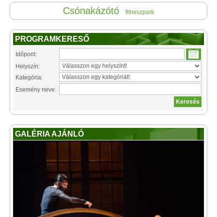
Csónakázótó
fitneszpark
PROGRAMKERESŐ
Időpont:
Helyszín:
Kategória:
Esemény neve:
GALÉRIA AJÁNLÓ