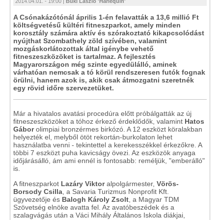
2014.04.01. - 19:00 |
Büki László 'Harlequin'
A Csónakázótónál április 1-én felavatták a 13,6 millió Ft
költségvetésű kültéri fitneszparkot, amely minden
korosztály számára aktív és szórakoztató kikapcsolódást
nyújthat Szombathely zöld szívében, valamint
mozgáskorlátozottak által igénybe vehető
fitneszeszközöket is tartalmaz. A fejlesztés
Magyarországon még szinte egyedülálló, aminek
várhatóan nemcsak a tó körül rendszeresen futók fognak
örülni, hanem azok is, akik csak átmozgatni szeretnék
egy rövid időre szervezetüket.
Már a hivatalos avatási procedúra előtt próbálgatták az új
fitneszeszközöket a tóhoz érkező érdeklődők, valamint
Hatos
Gábor
olimpiai bronzérmes birkózó. A 12 eszközt köralakban
helyezték el, melyből ötöt rekortán-burkolaton lehet
használatba venni - tekintettel a kerekesszékkel érkezőkre. A
többi 7 eszközt puha kavicságy övezi. Az eszközök anyaga
időjárásálló, ám ami ennél is fontosabb: reméljük, "emberálló"
is.
A fitneszparkot
Lazáry Viktor
alpolgármester,
Vörös-
Borsody Csilla
, a Savaria Turizmus Nonprofit Kft.
ügyvezetője és
Balogh Károly Zsolt
, a Magyar TDM
Szövetség elnöke avatta fel. Az avatóbeszédek és a
szalagvágás után a Váci Mihály Általános Iskola diákjai,