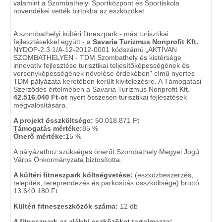
valamint a Szombathelyi Sportközpont és Sportiskola
növendékei vették birtokba az eszközöket.
A szombathelyi kültéri fitneszpark - más turisztikai
fejlesztésekkel együtt - a
Savaria Turizmus Nonprofit Kft.
NYDOP-2.3.1/A-12-2012-0001 kódszámú „AKTÍVAN
SZOMBATHELYEN - TDM Szombathely és kistérsége
innovatív fejlesztése turisztikai teljesítőképességének és
versenyképességének növelése érdekében" című nyertes
TDM pályázata keretében került kivitelezésre. A Támogatási
Szerződés értelmében a Savaria Turizmus Nonprofit Kft.
42.516.040 Ft-ot
nyert összesen turisztikai fejlesztések
megvalósítására.
A projekt összköltsége:
50.018.871 Ft
Támogatás mértéke:
85 %
Önerő mértéke:
15 %
A pályázathoz szükséges önerőt Szombathely Megyei Jogú
Város Önkormányzata biztosította.
A kültéri fitneszpark költségvetése:
(eszközbeszerzés,
telepítés, tereprendezés és parkosítás összköltsége) bruttó
13.640.180 Ft
Kültéri fitneszeszközök száma:
12 db
A fitneszpark az alábbi eszközöket tartalmazza: