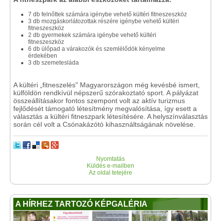
7 db felnőttek számára igénybe vehető kültéri fitneszeszköz
3 db mozgáskorlátozottak részére igénybe vehető kültéri
fitneszeszköz
2 db gyermekek számára igénybe vehető kültéri
fitneszeszköz
6 db ülőpad a várakozók és szemlélődök kényelme
érdekében
3 db szemetesláda
A kültéri „fitneszelés" Magyarországon még kevésbé ismert,
külföldön rendkívül népszerű szórakoztató sport. A pályázat
összeállításakor fontos szempont volt az aktív turizmus
fejlődését támogató létesítmény megvalósítása, így esett a
választás a kültéri fitneszpark létesítésére. A helyszínválasztás
során cél volt a Csónakázótó kihasználtságának növelése.
Nyomtatás
Küldés e-mailben
Az oldal tetejére
A HÍRHEZ TARTOZÓ KÉPGALÉRIA