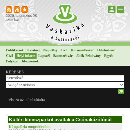
2026. augusztus 08.
szombat
Publikációk
Karitász
NapiBlog
Tech
Körmendkosár
Helytörténet
Civil
Helyi fókusz
Lapszél
Szomszédvár
Játék-Feladvány
Egyéb
Pályázat
Múzeumok
KERESÉS
Vissza az előző oldalra
Kültéri fitneszparkot avattak a Csónakázótónál
Képgaléria megtekintése