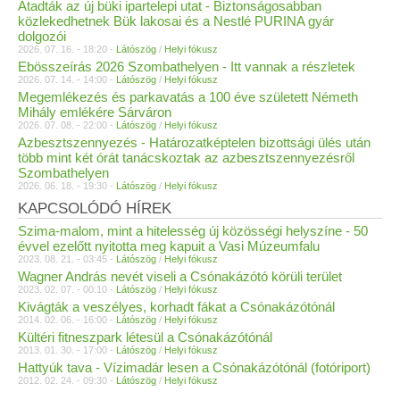
Átadták az új büki ipartelepi utat - Biztonságosabban
közlekedhetnek Bük lakosai és a Nestlé PURINA gyár
dolgozói
2026. 07. 16. - 18:20 -
Látószög
/
Helyi fókusz
Ebösszeírás 2026 Szombathelyen - Itt vannak a részletek
2026. 07. 14. - 14:00 -
Látószög
/
Helyi fókusz
Megemlékezés és parkavatás a 100 éve született Németh
Mihály emlékére Sárváron
2026. 07. 08. - 22:00 -
Látószög
/
Helyi fókusz
Azbesztszennyezés - Határozatképtelen bizottsági ülés után
több mint két órát tanácskoztak az azbesztszennyezésről
Szombathelyen
2026. 06. 18. - 19:30 -
Látószög
/
Helyi fókusz
KAPCSOLÓDÓ HÍREK
Szima-malom, mint a hitelesség új közösségi helyszíne - 50
évvel ezelőtt nyitotta meg kapuit a Vasi Múzeumfalu
2023. 08. 21. - 03:45 -
Látószög
/
Helyi fókusz
Wagner András nevét viseli a Csónakázótó körüli terület
2023. 02. 07. - 00:10 -
Látószög
/
Helyi fókusz
Kivágták a veszélyes, korhadt fákat a Csónakázótónál
2014. 02. 06. - 16:00 -
Látószög
/
Helyi fókusz
Kültéri fitneszpark létesül a Csónakázótónál
2013. 01. 30. - 17:00 -
Látószög
/
Helyi fókusz
Hattyúk tava - Vízimadár lesen a Csónakázótónál (fotóriport)
2012. 02. 24. - 09:30 -
Látószög
/
Helyi fókusz