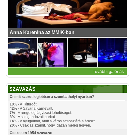
Anna Karenina az MMIK-ban
További galériák
SZAVAZÁS
Ön mit szeret legjobban a szombathelyi nyárban?
10%
- A Tófürdőt.
42%
- A Savaria Karnevált.
7%
- A rengeteg fagyizási lehetőséget.
8%
- A sok gondozott parkot.
14%
- A nyugalmat, amit a város atmoszférája áraszt.
20%
- Csak az számít, hogy igazán meleg legyen.
Összesen 1954 szavazat