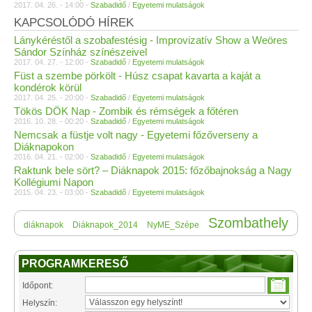
2017. 04. 26. - 14:00 -
Szabadidő
/
Egyetemi mulatságok
KAPCSOLÓDÓ HÍREK
Lánykéréstől a szobafestésig - Improvizatív Show a Weöres
Sándor Színház színészeivel
2017. 04. 27. - 12:00 -
Szabadidő
/
Egyetemi mulatságok
Füst a szembe pörkölt - Húsz csapat kavarta a kaját a
kondérok körül
2017. 04. 25. - 20:00 -
Szabadidő
/
Egyetemi mulatságok
Tökös DÖK Nap - Zombik és rémségek a főtéren
2016. 10. 28. - 00:20 -
Szabadidő
/
Egyetemi mulatságok
Nemcsak a füstje volt nagy - Egyetemi főzőverseny a
Diáknapokon
2016. 04. 21. - 02:00 -
Szabadidő
/
Egyetemi mulatságok
Raktunk bele sört? – Diáknapok 2015: főzőbajnokság a Nagy
Kollégiumi Napon
2015. 04. 23. - 03:00 -
Szabadidő
/
Egyetemi mulatságok
Szombathely
diáknapok
Diáknapok_2014
NyME_Szépe
PROGRAMKERESŐ
Időpont:
Helyszín: