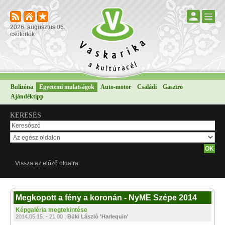
2026. augusztus 06.
csütörtök
Bulizóna
Egyetemi mulatságok
Auto-motor
Családi
Gasztro
Ajándéktipp
KERESÉS
Vissza az előző oldalra
Megkopott a fény a koronán - NyME Szépe 2014
Képgaléria megtekintése
2014.05.15. - 21:00 |
Büki László 'Harlequin'