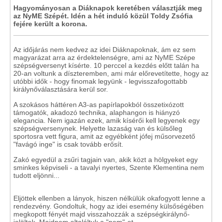
Hagyományosan a Diáknapok keretében választják meg
az NyME Szépét. Idén a hét induló közül Toldy Zsófia
fejére került a korona.
Az időjárás nem kedvez az idei Diáknapoknak, ám ez sem
magyarázat arra az érdektelenségre, ami az NyME Szépe
szépségversenyt kísérte. 10 perccel a kezdés előtt talán ha
20-an voltunk a díszteremben, ami már előrevetítette, hogy az
utóbbi idők - hogy finomak legyünk - legvisszafogottabb
királynőválasztására kerül sor.
A szokásos háttéren A3-as papírlapokból összetixózott
támogatók, akadozó technika, alaphangon is hiányzó
elegancia. Nem igazán ezek, amik kísérői kell legyenek egy
szépségversenynek. Helyette lazaság van és külsőleg
sportosra vett figura, amit az egyébként jófej műsorvezető
"favágó inge" is csak tovább erősít.
Zakó egyedül a zsűri tagjain van, akik közt a hölgyeket egy
sminkes képviseli - a tavalyi nyertes, Szente Klementina nem
tudott eljönni...
Eljöttek ellenben a lányok, hiszen nélkülük okafogyott lenne a
rendezvény. Gondoltuk, hogy az idei esemény külsőségében
megkopott fényét majd visszahozzák a szépségkirálynő-