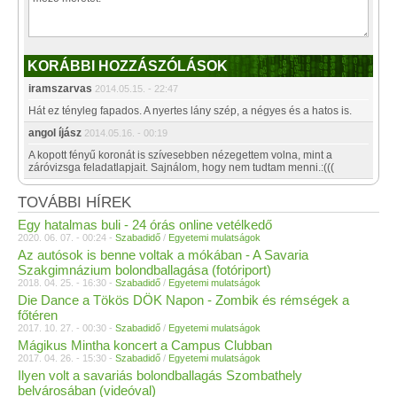
KORÁBBI HOZZÁSZÓLÁSOK
iramszarvas
2014.05.15. - 22:47
Hát ez tényleg fapados. A nyertes lány szép, a négyes és a hatos is.
angol íjász
2014.05.16. - 00:19
A kopott fényű koronát is szívesebben nézegettem volna, mint a
záróvizsga feladatlapjait. Sajnálom, hogy nem tudtam menni.:(((
TOVÁBBI HÍREK
Egy hatalmas buli - 24 órás online vetélkedő
2020. 06. 07. - 00:24 -
Szabadidő
/
Egyetemi mulatságok
Az autósok is benne voltak a mókában - A Savaria
Szakgimnázium bolondballagása (fotóriport)
2018. 04. 25. - 16:30 -
Szabadidő
/
Egyetemi mulatságok
Die Dance a Tökös DÖK Napon - Zombik és rémségek a
főtéren
2017. 10. 27. - 00:30 -
Szabadidő
/
Egyetemi mulatságok
Mágikus Mintha koncert a Campus Clubban
2017. 04. 26. - 15:30 -
Szabadidő
/
Egyetemi mulatságok
Ilyen volt a savariás bolondballagás Szombathely
belvárosában (videóval)