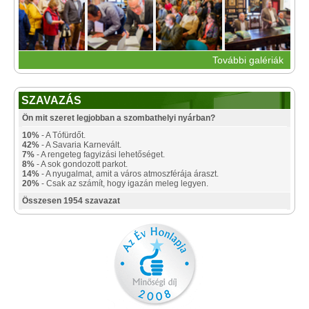
További galériák
SZAVAZÁS
Ön mit szeret legjobban a szombathelyi nyárban?
10%
- A Tófürdőt.
42%
- A Savaria Karnevált.
7%
- A rengeteg fagyizási lehetőséget.
8%
- A sok gondozott parkot.
14%
- A nyugalmat, amit a város atmoszférája áraszt.
20%
- Csak az számít, hogy igazán meleg legyen.
Összesen 1954 szavazat