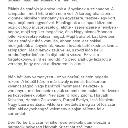
jelöltek. Majdnem eltaláltuk a "nem"-et.
Bikinis és estélyis jelenése volt a lányoknak a színpadon. A
színpadon, mert kifutó idén nem volt. A koreográfia szerint
kijönnek bikiniben mindannyian egyszerre, tesznek egy kört,
majd bejönnek egyesével. Elballagnak a színpad közepén
pozíciót fogó műsorvezetőig, előtte - szerencsére a fényben -
bepóz, majd szpíker megcéloz, és a Hogy hívnak/Honnan
jöttél kérdésekre válasz megad. Majd balra el. Ezt követően
jön az estélyi ruhás vonulás, abban sem lesz sokkal
melegebbük a lányoknak, viszont tovább tartózkodnak kinn a
színpadon. Majd lányok zsűrivel el, s rövid időn belül
eredményhirdetésre és díjátadóra vissza. Ez volt a
forgatókönyv, s írd és mondd, 45 perc alatt úgy lezajlott a
verseny, hogy ezalatt a díszterem is kiürült.
Idén hét lány versenyzett - ez valószínű szintén negatív
rekord. A hétből három már tavaly is indult. Elsősorban
kíváncsiságból vagy barátnői "nyomásra" neveztek a
versenyre, mindenesetre rajtuk semmi nem múlott - kedvesek
és közvetlenek voltak. Név szerint Toldy Zsófia, Horváth
Krisztina, Horváth Zsuzsanna, Purgai Evelyn, Izsó Nikoletta,
Nagy Laura és Zsirai Viktória mérettetett meg az öt fős zsűri
előtt, aki egybehangzó vélemény alapján állította fel a
sorrendet.
Déri Norbert, a zsűri elnöke rövid értékelő után először a
harmadik helyezett Horváth Krisztinát szólította