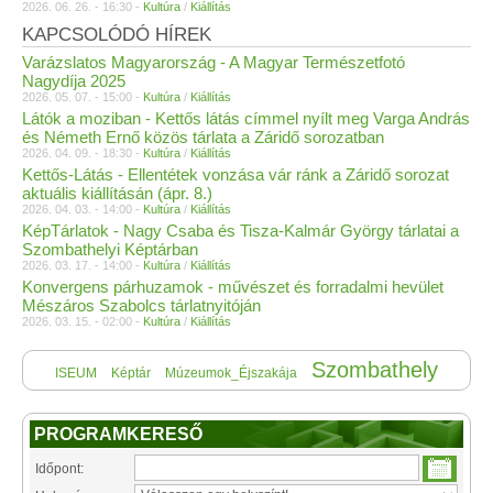
2026. 06. 26. - 16:30 -
Kultúra
/
Kiállítás
KAPCSOLÓDÓ HÍREK
Varázslatos Magyarország - A Magyar Természetfotó
Nagydíja 2025
2026. 05. 07. - 15:00 -
Kultúra
/
Kiállítás
Látók a moziban - Kettős látás címmel nyílt meg Varga András
és Németh Ernő közös tárlata a Záridő sorozatban
2026. 04. 09. - 18:30 -
Kultúra
/
Kiállítás
Kettős-Látás - Ellentétek vonzása vár ránk a Záridő sorozat
aktuális kiállításán (ápr. 8.)
2026. 04. 03. - 14:00 -
Kultúra
/
Kiállítás
KépTárlatok - Nagy Csaba és Tisza-Kalmár György tárlatai a
Szombathelyi Képtárban
2026. 03. 17. - 14:00 -
Kultúra
/
Kiállítás
Konvergens párhuzamok - művészet és forradalmi hevület
Mészáros Szabolcs tárlatnyitóján
2026. 03. 15. - 02:00 -
Kultúra
/
Kiállítás
Szombathely
ISEUM
Képtár
Múzeumok_Éjszakája
PROGRAMKERESŐ
Időpont: