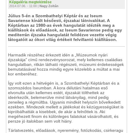
Képgaléria megtekintése
2014.07.06. - 11:00 |
Nagy Zoltán
Július 5-én a Szombathelyi Képtár és az Iseum
Savariense kínált későesti, éjszakai látnivalókat. A
Képtárban az 1980-as évek hangulatát idézték meg a
kiállítások és előadások, az Iseum Savariense pedig egy
mediterrán éjszaka hangulatát felidézve vezette végig
látogatóit az ókori világ értékeit felvillantó kiállításon.
Harmadik részéhez érkezett idén a „Múzeumok nyári
éjszakája" című rendezvénysorozat, mely kellemes családias
hangulatban, ritkán látható régészeti, múzeumi érdekességek
bemutatásával hozza mindig egyre közelebb a múltat a mai
kor emberéhez.
Így volt ezen a hétvégén is, a Szombathelyi Képtárban és a
szomszédos Iseumban. A kora délutáni hatalmas eső
elvonulta után kellemes estét, éjszakát tölthettek az
ideérkezők, belemerülve mind látványilag, mind pedig
zeneileg a régmúltba. Ugyanis mindkét helyszín bővelkedett
ezekben. Mindezek mellett a játékokat és kézügyességüket is
kipróbálhatták a kisebbek, de akár a felnőttek is. Aki
megéhezett finom és különleges falatokat vásárolhatott, és
persze jó italokban sem volt hiány.
Tárlatvezetés, előadások, nyeremény, fotózkodás, csirkeragu