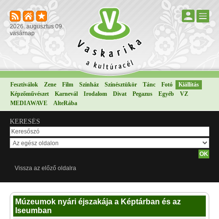
2026. augusztus 09.
vasárnap
Fesztiválok
Zene
Film
Színház
Színésztükör
Tánc
Fotó
Kiállítás
Képzőművészet
Karnevál
Irodalom
Divat
Pegazus
Egyéb
VZ
MEDIAWAVE
AlteRába
KERESÉS
Vissza az előző oldalra
Múzeumok nyári éjszakája a Képtárban és az
Iseumban