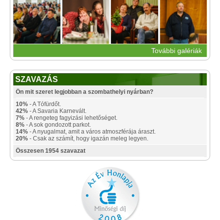
További galériák
SZAVAZÁS
Ön mit szeret legjobban a szombathelyi nyárban?
10%
- A Tófürdőt.
42%
- A Savaria Karnevált.
7%
- A rengeteg fagyizási lehetőséget.
8%
- A sok gondozott parkot.
14%
- A nyugalmat, amit a város atmoszférája áraszt.
20%
- Csak az számít, hogy igazán meleg legyen.
Összesen 1954 szavazat