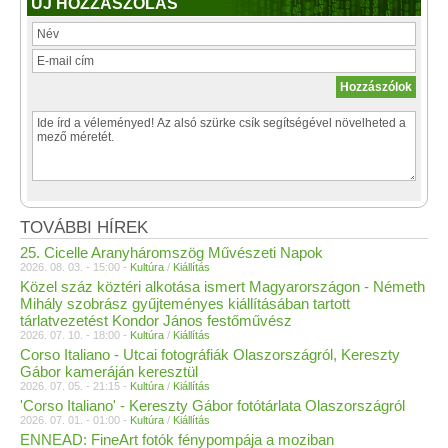
ÚJ HOZZÁSZÓLÁS
TOVÁBBI HÍREK
25. Cicelle Aranyháromszög Művészeti Napok
2026. 08. 03. - 15:00 -
Kultúra
/
Kiállítás
Közel száz köztéri alkotása ismert Magyarországon - Németh
Mihály szobrász gyűjteményes kiállításában tartott
tárlatvezetést Kondor János festőművész
2026. 07. 10. - 18:00 -
Kultúra
/
Kiállítás
Corso Italiano - Utcai fotográfiák Olaszországról, Kereszty
Gábor kameráján keresztül
2026. 07. 05. - 21:15 -
Kultúra
/
Kiállítás
'Corso Italiano' - Kereszty Gábor fotótárlata Olaszországról
2026. 07. 01. - 01:00 -
Kultúra
/
Kiállítás
ENNEAD: FineArt fotók fénypompája a moziban