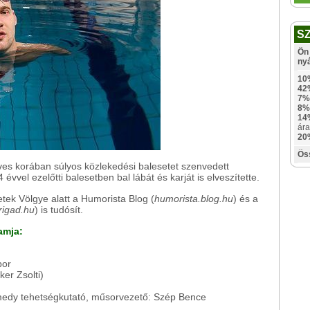
S
Ön 
ny
10
42
7%
8%
14
ára
20
Ös
éves korában súlyos közlekedési balesetet szenvedett
4 évvel ezelőtti balesetben bal lábát és karját is elveszítette.
tek Völgye alatt a Humorista Blog (
humorista.blog.hu
) és a
igad.hu
) is tudósít.
amja:
bor
ker Zsolti)
omedy tehetségkutató, műsorvezető: Szép Bence