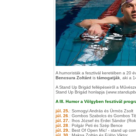
A humoristák a fesztivál keretében a 20 
Bencsura Zoltánt
is
támogatják
, aki a 1
A Stand Up Brigád fellépéseiről a Művésze
Stand Up Brigád honlapja (
www.standupbr
A III. Humor a Völgyben fesztivál progr
júl. 25.
: Somogyi András és Ürmös Zsolt
júl. 26
.
: Gombos Szabolcs és Gombos Ti
júl. 27.
: Ihos József és Erdei Sándor (Rok
júl. 28
.: Polgár Peti és Szép Bence
júl. 29.
: Best Of Open Mic! - stand up c
júl. 30.
: Maksa Zoltán és Fülöp Viktor