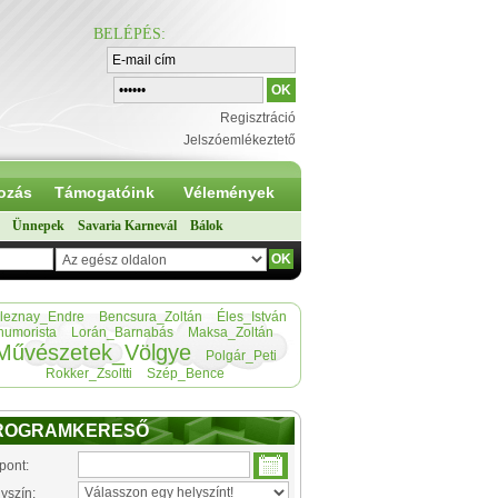
BELÉPÉS
:
Regisztráció
Jelszóemlékeztető
ozás
Támogatóink
Vélemények
Ünnepek
Savaria Karnevál
Bálok
leznay_Endre
Bencsura_Zoltán
Éles_István
humorista
Lorán_Barnabás
Maksa_Zoltán
Művészetek_Völgye
Polgár_Peti
Rokker_Zsoltti
Szép_Bence
ROGRAMKERESŐ
pont:
yszín: