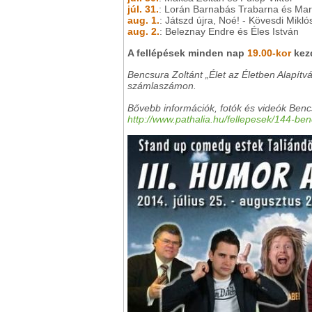
júl. 31.
: Lorán Barnabás Trabarna és Mar
aug. 1.
: Játszd újra, Noé! - Kövesdi Mikló
aug. 2.
: Beleznay Endre és Éles István
A fellépések minden nap
19.00-kor
kezd
Bencsura Zoltánt „Élet az Életben Alapít
számlaszámon.
Bővebb információk, fotók és videók Bencsu
http://www.pathalia.hu/fellepesek/144-be