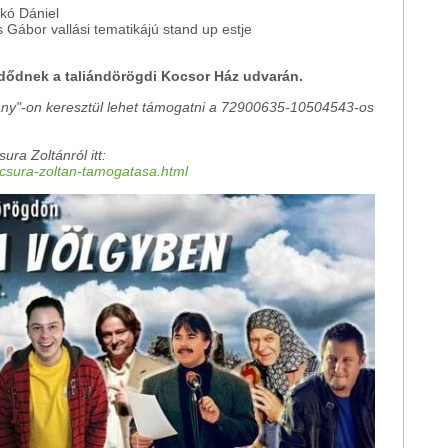
kó Dániel
s Gábor vallási tematikájú stand up estje
ődnek a taliándörögdi Kocsor Ház udvarán.
vány"-on keresztül lehet támogatni a 72900635-10504543-os
ra Zoltánról itt:
ncsura-zoltan-tamogatasa.html