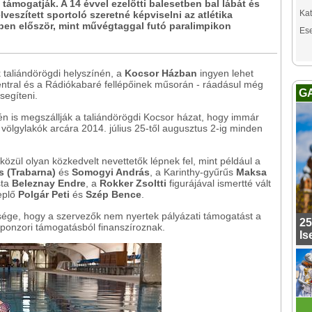
s támogatják. A 14 évvel ezelőtti balesetben bal lábát és
Kat
elveszített sportoló szeretné képviselni az atlétika
ben először, mint művégtaggal futó paralimpikon
Es
 taliándörögdi helyszínén, a
Kocsor Házban
ingyen lehet
tral és a Rádiókabaré fellépőinek műsorán - ráadásul még
G
segíteni.
én is megszállják a taliándörögdi Kocsor házat, hogy immár
völgylakók arcára 2014. július 25-től augusztus 2-ig minden
özül olyan közkedvelt nevettetők lépnek fel, mint például a
 (Trabarna)
és
Somogyi András
, a Karinthy-gyűrűs
Maksa
sta
Beleznay Endre
, a
Rokker Zsoltti
figurájával ismertté vált
replő
Polgár Peti
és
Szép Bence
.
ssége, hogy a szervezők nem nyertek pályázati támogatást a
25
ponzori támogatásból finanszíroznak.
Is