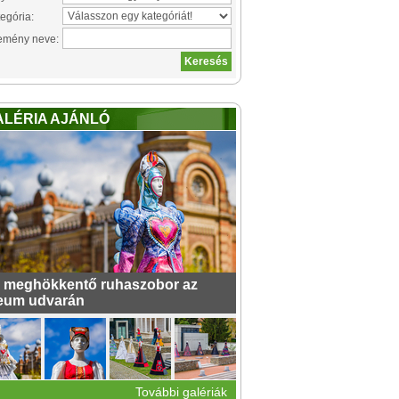
egória:
emény neve:
ALÉRIA AJÁNLÓ
 meghökkentő ruhaszobor az
eum udvarán
További galériák