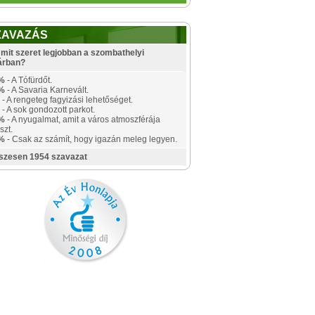
ZAVAZÁS
mit szeret legjobban a szombathelyi
árban?
%
- A Tófürdőt.
%
- A Savaria Karnevált.
- A rengeteg fagyizási lehetőséget.
- A sok gondozott parkot.
%
- A nyugalmat, amit a város atmoszférája
szt.
%
- Csak az számít, hogy igazán meleg legyen.
szesen 1954 szavazat