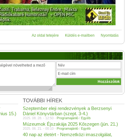
Az oldal tetejére
Küldés e-mailben
Nyomtatás
TOVÁBBI HÍREK
r
Szeptember eleji rendezvények a Berzsenyi
nius 15.)
Dániel Könyvtárban (szept. 3-4.)
2025. 08. 28. - 12:50 -
Programajánló
/
Egyéb
Múzeumok Éjszakája 2025 Kőszegen (jún. 21.)
2025. 06. 21. - 00:10 -
Programajánló
/
Egyéb
40 nap az életért - Nemzetközi imaszolgálat,