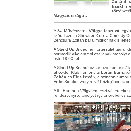
Zoltánt i
karját is 
történeté
Magyarországot.
A 24.
Művészetek Völgye fesztivál
egyik
szórakozni a Showder Klub, a Comedy Cen
Bencsura Zoltán paralimpikonnak is lehet 
A Stand Up Brigád humortársulat tagjai id
harmadik alkalommal csaljanak mosolyt a 
este 19.00-tól.
A Stand Up Brigádhoz tartozó humoristák k
Showder Klub humoristái
Lorán Barnabás
Zoltán
és
Éles István
, a színész-humori
Erdei Sándor, vagy a tv2 Frizbijében sze
A III. Humor a Völgyben fesztivál érdeke
rendezvényre, amelyet így önerőből és sz