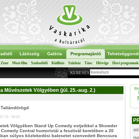
adidő
Látószög
Galéria
Programajánló
Tehetséggond
Zene
Mozi-film
Szabadidő
Kiállítás
Színház
Tánc
Hétvége
Havi programok
KERESÉS
Be
Művészetek Völgyében (júl. 25.-aug. 2.)
 Taliándörögd
07.25 - 08.02.
P
etek Völgyében Stand Up Comedy estjeikkel a Showder
Idő
 Comedy Central humoristái a fesztivál keretében a 20
ában súlyos közlekedési balesetet szenvedett Bencsura
Hel