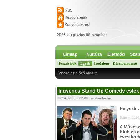
RSS
Kezdőlapnak
Kedvencekhez
2026. augusztus 08. szombat
Címlap
Kultúra
Életmód
Szab
Fesztiválok
Egyéb
Irodalom
Divatbemutató
Vissza az előző oldalra
Ingyenes Stand Up Comedy estek a 
2014.07.25. - 02:00 |
vaskarika.hu
Helyszín:
Dátum: 2014.
A Művész
Klub és a
éves kor