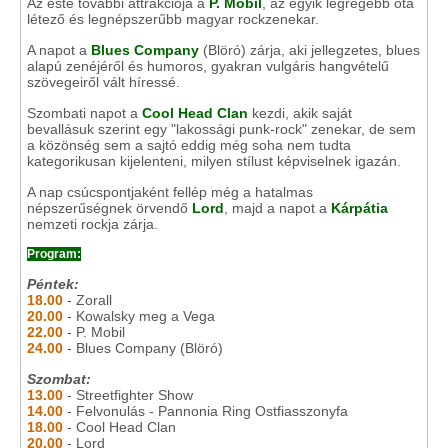
Az este további attrakciója a
P. Mobil
, az egyik legrégebb óta
létező és legnépszerűbb magyar rockzenekar.
A napot a
Blues Company
(Blöró) zárja, aki jellegzetes, blues
alapú zenéjéről és humoros, gyakran vulgáris hangvételű
szövegeiről vált híressé.
Szombati napot a
Cool Head Clan
kezdi, akik saját
bevallásuk szerint egy "lakossági punk-rock" zenekar, de sem
a közönség sem a sajtó eddig még soha nem tudta
kategorikusan kijelenteni, milyen stílust képviselnek igazán.
A nap csúcspontjaként fellép még a hatalmas
népszerűségnek örvendő
Lord
, majd a napot a
Kárpátia
nemzeti rockja zárja.
Program:
Péntek:
18.00
- Zorall
20.00
- Kowalsky meg a Vega
22.00
- P. Mobil
24.00
- Blues Company (Blöró)
Szombat:
13.00
- Streetfighter Show
14.00
- Felvonulás - Pannonia Ring Ostfiasszonyfa
18.00
- Cool Head Clan
20.00
- Lord