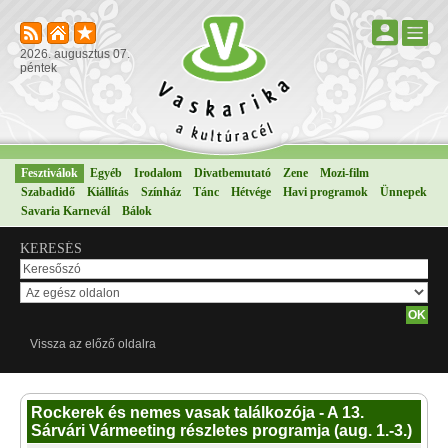
2026. augusztus 07.
péntek
Fesztiválok
Egyéb
Irodalom
Divatbemutató
Zene
Mozi-film
Szabadidő
Kiállítás
Színház
Tánc
Hétvége
Havi programok
Ünnepek
Savaria Karnevál
Bálok
KERESÉS
Vissza az előző oldalra
Rockerek és nemes vasak találkozója - A 13.
Sárvári Vármeeting részletes programja (aug. 1.-3.)