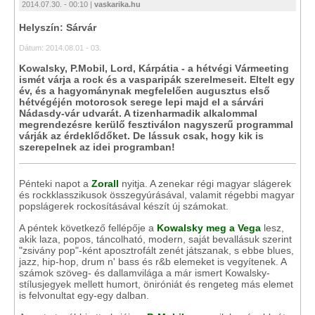
2014.07.30. - 00:10 |
vaskarika.hu
Helyszín: Sárvár
Dátum: 2014.08.01 - 03.
Kowalsky, P.Mobil, Lord, Kárpátia - a hétvégi Vármeeting
ismét várja a rock és a vasparipák szerelmeseit. Eltelt egy
év, és a hagyománynak megfelelően augusztus első
hétvégéjén motorosok serege lepi majd el a sárvári
Nádasdy-vár udvarát. A tizenharmadik alkalommal
megrendezésre kerülő fesztiválon nagyszerű programmal
várják az érdeklődőket. De lássuk csak, hogy kik is
szerepelnek az idei programban!
Pénteki napot a
Zorall
nyitja. A zenekar régi magyar slágerek
és rockklasszikusok összegyúrásával, valamit régebbi magyar
popslágerek rockosításával készít új számokat.
A péntek következő fellépője a
Kowalsky meg a Vega
lesz,
akik laza, popos, táncolható, modern, saját bevallásuk szerint
"zsivány pop"-ként aposztrofált zenét játszanak, s ebbe blues,
jazz, hip-hop, drum n' bass és r&b elemeket is vegyítenek. A
számok szöveg- és dallamvilága a már ismert Kowalsky-
stílusjegyek mellett humort, öniróniát és rengeteg más elemet
is felvonultat egy-egy dalban.