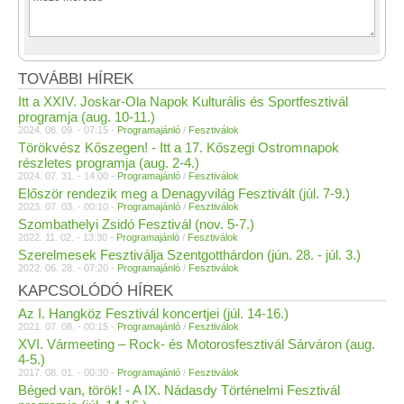
TOVÁBBI HÍREK
Itt a XXIV. Joskar-Ola Napok Kulturális és Sportfesztivál
programja (aug. 10-11.)
2024. 08. 09. - 07:15 -
Programajánló
/
Fesztiválok
Törökvész Kőszegen! - Itt a 17. Kőszegi Ostromnapok
részletes programja (aug. 2-4.)
2024. 07. 31. - 14:00 -
Programajánló
/
Fesztiválok
Először rendezik meg a Denagyvilág Fesztivált (júl. 7-9.)
2023. 07. 03. - 00:10 -
Programajánló
/
Fesztiválok
Szombathelyi Zsidó Fesztivál (nov. 5-7.)
2022. 11. 02. - 13:30 -
Programajánló
/
Fesztiválok
Szerelmesek Fesztiválja Szentgotthárdon (jún. 28. - júl. 3.)
2022. 06. 28. - 07:20 -
Programajánló
/
Fesztiválok
KAPCSOLÓDÓ HÍREK
Az I. Hangköz Fesztivál koncertjei (júl. 14-16.)
2021. 07. 08. - 00:15 -
Programajánló
/
Fesztiválok
XVI. Vármeeting – Rock- és Motorosfesztivál Sárváron (aug.
4-5.)
2017. 08. 01. - 00:30 -
Programajánló
/
Fesztiválok
Béged van, török! - A IX. Nádasdy Történelmi Fesztivál