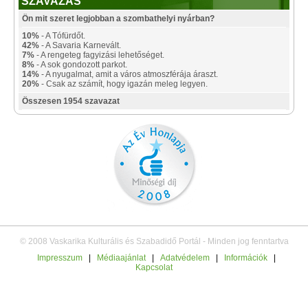
SZAVAZÁS
Ön mit szeret legjobban a szombathelyi nyárban?
10%
- A Tófürdőt.
42%
- A Savaria Karnevált.
7%
- A rengeteg fagyizási lehetőséget.
8%
- A sok gondozott parkot.
14%
- A nyugalmat, amit a város atmoszférája áraszt.
20%
- Csak az számít, hogy igazán meleg legyen.
Összesen 1954 szavazat
© 2008 Vaskarika Kulturális és Szabadidő Portál - Minden jog fenntartva
Impresszum
|
Médiaajánlat
|
Adatvédelem
|
Információk
|
Kapcsolat