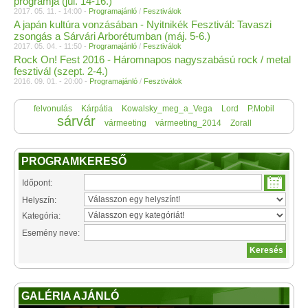
programja (júl. 14-16.)
2017. 05. 11. - 14:00 -
Programajánló
/
Fesztiválok
A japán kultúra vonzásában - Nyitnikék Fesztivál: Tavaszi
zsongás a Sárvári Arborétumban (máj. 5-6.)
2017. 05. 04. - 11:50 -
Programajánló
/
Fesztiválok
Rock On! Fest 2016 - Háromnapos nagyszabású rock / metal
fesztivál (szept. 2-4.)
2016. 09. 01. - 20:00 -
Programajánló
/
Fesztiválok
felvonulás
Kárpátia
Kowalsky_meg_a_Vega
Lord
P.Mobil
sárvár
vármeeting
vármeeting_2014
Zorall
PROGRAMKERESŐ
Időpont:
Helyszín:
Kategória:
Esemény neve:
GALÉRIA AJÁNLÓ