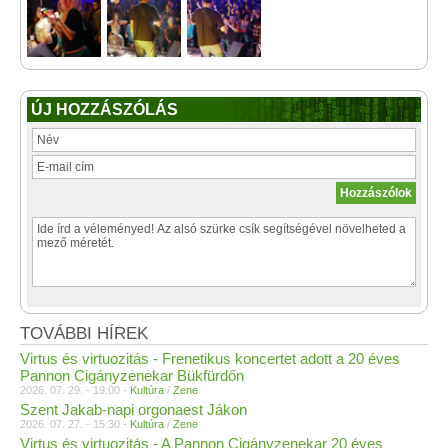
ÚJ HOZZÁSZÓLÁS
TOVÁBBI HÍREK
Virtus és virtuozitás - Frenetikus koncertet adott a 20 éves
Pannon Cigányzenekar Bükfürdőn
2026. 07. 29. - 19:00 -
Kultúra
/
Zene
Szent Jakab-napi orgonaest Jákon
2026. 07. 27. - 15:30 -
Kultúra
/
Zene
Virtus és virtuozitás - A Pannon Cigányzenekar 20 éves