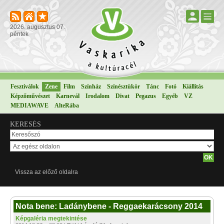
2026. augusztus 07.
péntek
Fesztiválok
Zene
Film
Színház
Színésztükör
Tánc
Fotó
Kiállítás
Képzőművészet
Karnevál
Irodalom
Divat
Pegazus
Egyéb
VZ
MEDIAWAVE
AlteRába
KERESÉS
Vissza az előző oldalra
Nota bene: Ladánybene - Reggaekarácsony 2014
Képgaléria megtekintése