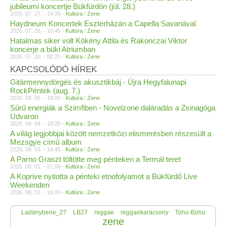
jubileumi koncertje Bükfürdőn (júl. 28.)
2026. 07. 27. - 14:30 -
Kultúra
/
Zene
Haydneum Koncertek Eszterházán a Capella Savariával
2026. 07. 26. - 16:45 -
Kultúra
/
Zene
Hatalmas siker volt Kökény Attila és Rakonczai Viktor
koncerje a büki Atriumban
2026. 07. 20. - 00:25 -
Kultúra
/
Zene
KAPCSOLÓDÓ HÍREK
Gitármennydörgés és akusztikbáj - Újra Hegyfalunapi
RockPéntek (aug. 7.)
2026. 08. 06. - 18:00 -
Kultúra
/
Zene
Sűrű energiák a Szimfiben - Novelzone daláradás a Zsinagóga
Udvaron
2026. 08. 04. - 18:20 -
Kultúra
/
Zene
A világ legjobbjai között nemzetközi elismerésben részesült a
Mezsgye című album
2026. 08. 03. - 14:45 -
Kultúra
/
Zene
A Parno Graszt töltötte meg pénteken a Termál teret
2026. 08. 01. - 21:00 -
Kultúra
/
Zene
A Koprive nyitotta a pénteki etnofolyamot a Bükfürdő Live
Weekenden
2026. 08. 01. - 16:00 -
Kultúra
/
Zene
Ladánybene_27
LB27
reggae
reggaekarácsony
Tohu-Bohu
zene