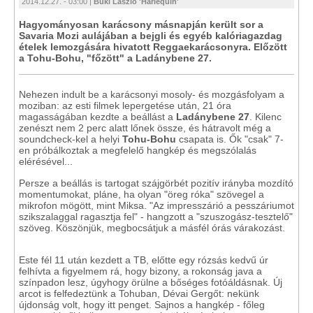
2014.12.27. - 03:00 |
Büki László 'Harlequin'
Hagyományosan karácsony másnapján került sor a
Savaria Mozi aulájában a bejgli és egyéb kalóriagazdag
ételek lemozgására hivatott Reggaekarácsonyra. Előzött
a Tohu-Bohu, "főzött" a Ladánybene 27.
Nehezen indult be a karácsonyi mosoly- és mozgásfolyam a
moziban: az esti filmek lepergetése után, 21 óra
magasságában kezdte a beállást a
Ladánybene 27
. Kilenc
zenészt nem 2 perc alatt lőnek össze, és hátravolt még a
soundcheck-kel a helyi
Tohu-Bohu
csapata is. Ők "csak" 7-
en próbálkoztak a megfelelő hangkép és megszólalás
elérésével...
Persze a beállás is tartogat szájgörbét pozitív irányba mozdító
momentumokat, pláne, ha olyan "öreg róka" szövegel a
mikrofon mögött, mint Miksa. "Az impresszárió a pesszáriumot
szikszalaggal ragasztja fel" - hangzott a "szuszogász-tesztelő"
szöveg. Köszönjük, megbocsátjuk a másfél órás várakozást.
Este fél 11 után kezdett a TB, előtte egy rózsás kedvű úr
felhívta a figyelmem rá, hogy bizony, a rokonság java a
színpadon lesz, úgyhogy örülne a bőséges fotóáldásnak. Új
arcot is felfedeztünk a Tohuban, Dévai Gergőt: nekünk
újdonság volt, hogy itt penget. Sajnos a hangkép - főleg