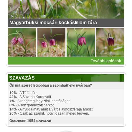
Magyarbüksi mocsári kockásliliom-túra
További galériák
SZAVAZÁS
Ön mit szeret legjobban a szombathelyi nyárban?
10%
- A Tófürdőt.
42%
- A Savaria Karnevált.
7%
- A rengeteg fagyizási lehetőséget.
8%
- A sok gondozott parkot.
14%
- A nyugalmat, amit a város atmoszférája áraszt.
20%
- Csak az számít, hogy igazán meleg legyen.
Összesen 1954 szavazat