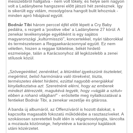
messzebbről hallgatva - nem volt tökély, és helye sem nagyon
volt a Ladánybene hangszerei előtt játszó hét zenésznek. Így
is sikerült egy vidám, mosolygósra hangolt bulit lehozniuk -
minden apró hibájával együtt.
Bodnár Tibi
három perccel éjfél előtt lépett a Cry Baby
pedálra, s rezgett a 'positive vibe' a Ladánybene 27 körül. A
zenekar tevékenysége egyébként is egy sajátos
magyarországi „kultúrmisszió", koncertekkel, nyári táborokkal
és természetesen a Reggaekarácsonnyal együtt. Ez nem
véletlen, hiszen a reggae lüktetése, békét hirdető
eszmeisége, talán a Karácsonyhoz áll legközelebb a zenei
stílusok közül.
„
Szövegeinkkel, zenénkkel, a létünkkel igyekszünk tiszteletet,
megértést, belső harmóniára való törekvést, tiszta,
természetes életet hirdetni, ezúttal nagyobb energiákkal
kinyilatkoztatva azt. Szeretnénk elérni, hogy az emberek
mindezt átérezzék, magukévá tegyék, hogy »vágják a szitut«
ebben a rohanó világban!
" - erősítette meg nyilatkozatával a
fentieket Bodnár Tibi, a zenekar vezetője és gitárosa.
A banda új albumáról, az Offenzíváról is hozott dalokat, s
kapcsolta magasabb fokozatú működésbe a rasztaszíveket. A
szokásosan szeretetteli bulit idén is végigmosolyogta, táncolta
a moziaula közönsége, helyretéve a karácsonyi kajálások
utáni közérzetet.