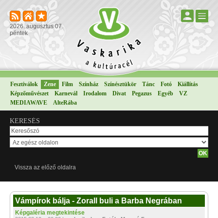
2026. augusztus 07.
péntek
Fesztiválok
Zene
Film
Színház
Színésztükör
Tánc
Fotó
Kiállítás
Képzőművészet
Karnevál
Irodalom
Divat
Pegazus
Egyéb
VZ
MEDIAWAVE
AlteRába
KERESÉS
Vissza az előző oldalra
Vámpírok bálja - Zorall buli a Barba Negrában
Képgaléria megtekintése