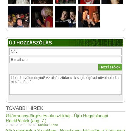
ÚJ HOZZÁSZÓLÁS
TOVÁBBI HÍREK
Gitármennydörgés és akusztikbáj - Újra Hegyfalunapi
RockPéntek (aug. 7.)
2026. 08. 06. - 18:00 -
Kultúra
/
Zene
Sűrű energiák a Szimfiben - Novelzone daláradás a Zsinagóga