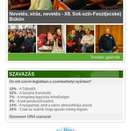
Nevetés, sírás, nevetés - XII. Sok-szín-Feszt(ecske)
Bükön
További galériák
SZAVAZÁS
Ön mit szeret legjobban a szombathelyi nyárban?
10%
- A Tófürdőt.
42%
- A Savaria Karnevált.
7%
- A rengeteg fagyizási lehetőséget.
8%
- A sok gondozott parkot.
14%
- A nyugalmat, amit a város atmoszférája áraszt.
20%
- Csak az számít, hogy igazán meleg legyen.
Összesen 1954 szavazat