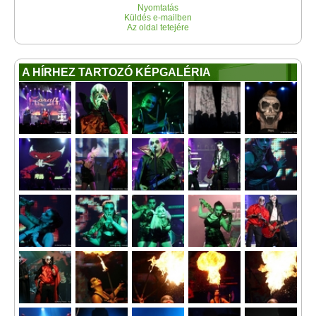
Nyomtatás
Küldés e-mailben
Az oldal tetejére
A HÍRHEZ TARTOZÓ KÉPGALÉRIA