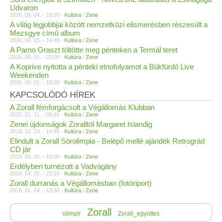
Udvaron
2026. 08. 04. - 18:20 -
Kultúra
/
Zene
A világ legjobbjai között nemzetközi elismerésben részesült a
Mezsgye című album
2026. 08. 03. - 14:45 -
Kultúra
/
Zene
A Parno Graszt töltötte meg pénteken a Termál teret
2026. 08. 01. - 21:00 -
Kultúra
/
Zene
A Koprive nyitotta a pénteki etnofolyamot a Bükfürdő Live
Weekenden
2026. 08. 01. - 16:00 -
Kultúra
/
Zene
KAPCSOLÓDÓ HÍREK
A Zorall fémforgácsolt a Végállomás Klubban
2020. 01. 21. - 00:25 -
Kultúra
/
Zene
Zenei újdonságok Zoralltól Margaret Islandig
2018. 10. 23. - 14:45 -
Kultúra
/
Zene
Elindult a Zorall Sörolimpia - Belépő mellé ajándék Retrográd
CD jár
2016. 08. 25. - 13:00 -
Kultúra
/
Zene
Erdélyben turnézott a Vadvágány
2016. 04. 02. - 22:15 -
Kultúra
/
Zene
Zorall durranás a Végállomásban (fotóriport)
2016. 01. 24. - 13:30 -
Kultúra
/
Zene
Zorall
vámpír
Zorall_együttes