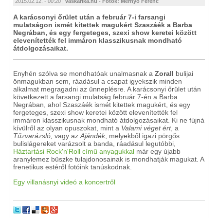
2015.02.12. - 00:20 |
vaskarika.hu - Fotók: Mernyó Ferenc
A karácsonyi őrület után a február 7-i farsangi
mulatságon ismét kitettek magukért Szaszáék a Barba
Negrában, és egy fergeteges, szexi show keretei között
elevenítették fel immáron klasszikusnak mondható
átdolgozásaikat.
Enyhén szólva se mondhatóak unalmasnak a
Zorall
bulijai
önmagukban sem, ráadásul a csapat igyekszik minden
alkalmat megragadni az ünneplésre. A karácsonyi őrület után
következett a farsangi mulatság február 7-én a Barba
Negrában, ahol Szaszáék ismét kitettek magukért, és egy
fergeteges, szexi show keretei között elevenítették fel
immáron klasszikusnak mondható átdolgozásaikat. Ki ne fújná
kívülről az olyan opuszokat, mint a
Valami véget ért
, a
Tűzvarázsló,
vagy az
Ajándék
, melyekből igazi pörgős
bulislágereket varázsolt a banda, ráadásul legutóbbi,
Háztartási Rock'n'Roll című anyagukkal
már egy újabb
aranylemez büszke tulajdonosainak is mondhatják magukat. A
frenetikus estéről fotóink tanúskodnak.
Egy villanásnyi videó a koncertről