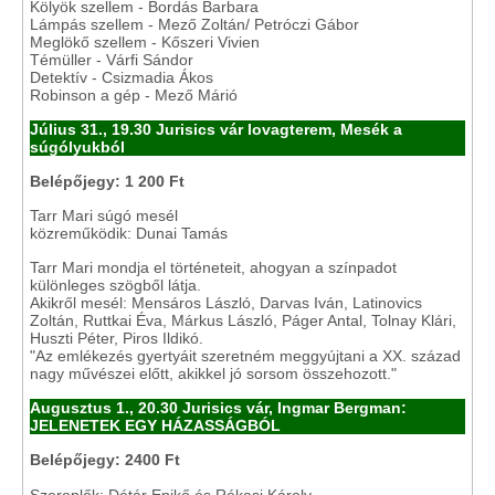
Kölyök szellem - Bordás Barbara
Lámpás szellem - Mező Zoltán/ Petróczi Gábor
Meglökő szellem - Kőszeri Vivien
Témüller - Várfi Sándor
Detektív - Csizmadia Ákos
Robinson a gép - Mező Márió
Július 31., 19.30 Jurisics vár lovagterem, Mesék a
súgólyukból
Belépőjegy: 1 200 Ft
Tarr Mari súgó mesél
közreműködik: Dunai Tamás
Tarr Mari mondja el történeteit, ahogyan a színpadot
különleges szögből látja.
Akikről mesél: Mensáros László, Darvas Iván, Latinovics
Zoltán, Ruttkai Éva, Márkus László, Páger Antal, Tolnay Klári,
Huszti Péter, Piros Ildikó.
"Az emlékezés gyertyáit szeretném meggyújtani a XX. század
nagy művészei előtt, akikkel jó sorsom összehozott."
Augusztus 1., 20.30 Jurisics vár, Ingmar Bergman:
JELENETEK EGY HÁZASSÁGBÓL
Belépőjegy: 2400 Ft