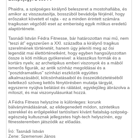
Phaidra, a szépséges királynő beleszeret a mostohafiába, és
amikor az visszautasítja, bosszúból bevádolja férjénél, hogy
erőszakot követett el rajta - ez a minden érintett számára
tragikusan végződő eset az emberiség egyik mítikus eredetű
alaptörténete.
Tasnádi István Fédra Fitnesse, bár határozottan mai mű, nem
"teszi át" egyszerűen a XXI. századba a királynő tragikus
szerelmének történetét, hanem úgy jeleníti meg az ősi
legendát mai élettörténetként, hogy egyben hangsúlyozottan
össze is köti mítikus gyökereivel: a klasszikus formák és a
kortárs nyelv, az archetipikus emberi viszonyok és a mából
ismerős figurák, az antik színház megoldásai és a
"posztdramatikus" színházi eszközök együttes
alkalmazásából, kölcsönhatásaiból és összeütköztetéséből
keletkező szöveg kettős fénytörésben mutatja tárgyát,
egyszerre nyújtva belátást és rálátást, egyidejűleg ábrázolva a
mítoszt, és mai viszonyulásunkat hozzá.
A Fédra Fitness helyszíne is különleges: korunk
bálványimádásának, az elidegenedett módon, szintetikus
szerekkel és erőgépekkel tartósítani kívánt fiatalság-szépség-
egészség kultusznak jellegzetes high-tech helyszínén, egy
fitnessteremben játszódik az előadás.
Író: Tasnádi István
Zene: Szemenyei János