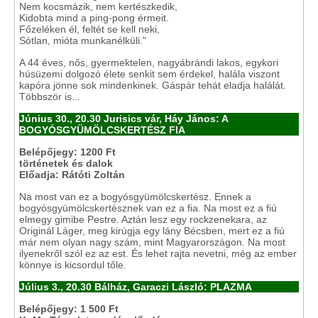
Nem kocsmázik, nem kertészkedik,
Kidobta mind a ping-pong érmeit.
Főzeléken él, feltét se kell neki,
Sótlan, mióta munkanélküli."
A 44 éves, nős, gyermektelen, nagyábrándi lakos, egykori
húsüzemi dolgozó élete senkit sem érdekel, halála viszont
kapóra jönne sok mindenkinek. Gáspár tehát eladja halálát.
Többször is...
Június 30., 20.30 Jurisics vár, Háy János: A
BOGYÓSGYÜMÖLCSKERTÉSZ FIA
Belépőjegy: 1200 Ft
történetek és dalok
Előadja: Rátóti Zoltán
Na most van ez a bogyósgyümölcskertész. Ennek a
bogyósgyümölcskertésznek van ez a fia. Na most ez a fiú
elmegy gimibe Pestre. Aztán lesz egy rockzenekara, az
Originál Láger, meg kirúgja egy lány Bécsben, mert ez a fiú
már nem olyan nagy szám, mint Magyarországon. Na most
ilyenekről szól ez az est. És lehet rajta nevetni, még az ember
könnye is kicsordul tőle.
Július 3., 20.30 Bálház, Garaczi László: PLAZMA
Belépőjegy: 1 500 Ft