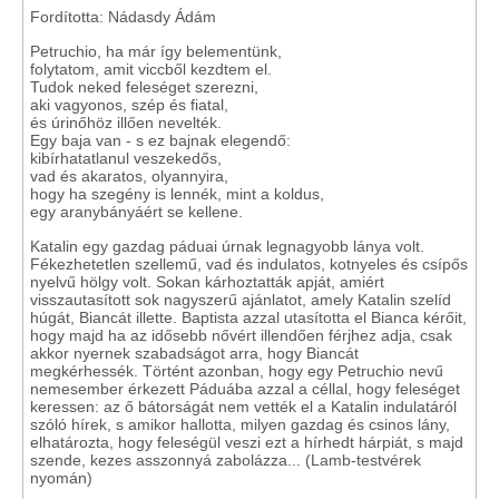
Fordította: Nádasdy Ádám
Petruchio, ha már így belementünk,
folytatom, amit viccből kezdtem el.
Tudok neked feleséget szerezni,
aki vagyonos, szép és fiatal,
és úrinőhöz illően nevelték.
Egy baja van - s ez bajnak elegendő:
kibírhatatlanul veszekedős,
vad és akaratos, olyannyira,
hogy ha szegény is lennék, mint a koldus,
egy aranybányáért se kellene.
Katalin egy gazdag páduai úrnak legnagyobb lánya volt.
Fékezhetetlen szellemű, vad és indulatos, kotnyeles és csípős
nyelvű hölgy volt. Sokan kárhoztatták apját, amiért
visszautasított sok nagyszerű ajánlatot, amely Katalin szelíd
húgát, Biancát illette. Baptista azzal utasította el Bianca kérőit,
hogy majd ha az idősebb nővért illendően férjhez adja, csak
akkor nyernek szabadságot arra, hogy Biancát
megkérhessék. Történt azonban, hogy egy Petruchio nevű
nemesember érkezett Páduába azzal a céllal, hogy feleséget
keressen: az ő bátorságát nem vették el a Katalin indulatáról
szóló hírek, s amikor hallotta, milyen gazdag és csinos lány,
elhatározta, hogy feleségül veszi ezt a hírhedt hárpiát, s majd
szende, kezes asszonnyá zabolázza... (Lamb-testvérek
nyomán)