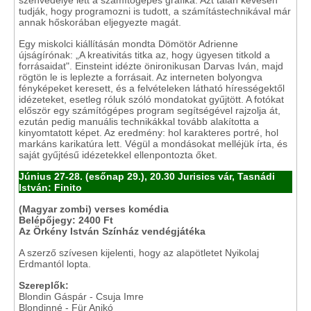
szenvedélye lett a számítógépes grafika. Azt talán kevesen
tudják, hogy programozni is tudott, a számítástechnikával már
annak hőskorában eljegyezte magát.
Egy miskolci kiállításán mondta Dömötör Adrienne
újságírónak: „A kreativitás titka az, hogy ügyesen titkold a
forrásaidat". Einsteint idézte önironikusan Darvas Iván, majd
rögtön le is leplezte a forrásait. Az interneten bolyongva
fényképeket keresett, és a felvételeken látható hírességektől
idézeteket, esetleg róluk szóló mondatokat gyűjtött. A fotókat
először egy számítógépes program segítségével rajzolja át,
ezután pedig manuális technikákkal tovább alakította a
kinyomtatott képet. Az eredmény: hol karakteres portré, hol
markáns karikatúra lett. Végül a mondásokat melléjük írta, és
saját gyűjtésű idézetekkel ellenpontozta őket.
Június 27-28. (esőnap 29.), 20.30 Jurisics vár, Tasnádi
István: Finito
(Magyar zombi) verses komédia
Belépőjegy: 2400 Ft
Az Örkény István Színház vendégjátéka
A szerző szívesen kijelenti, hogy az alapötletet Nyikolaj
Erdmantól lopta.
Szereplők:
Blondin Gáspár - Csuja Imre
Blondinné - Für Anikó