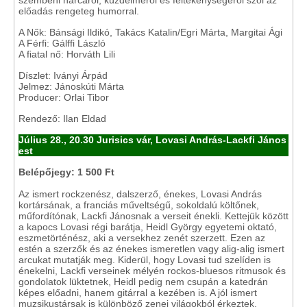
szembeni harcáról, küzdelméről és féltékenységéről szól az
előadás rengeteg humorral.
A Nők: Bánsági Ildikó, Takács Katalin/Egri Márta, Margitai Ági
A Férfi: Gálffi László
A fiatal nő: Horváth Lili
Díszlet: Iványi Árpád
Jelmez: Jánoskúti Márta
Producer: Orlai Tibor
Rendező: Ilan Eldad
Július 28., 20.30 Jurisics vár, Lovasi András-Lackfi János
est
Belépőjegy: 1 500 Ft
Az ismert rockzenész, dalszerző, énekes, Lovasi András
kortársának, a franciás műveltségű, sokoldalú költőnek,
műfordítónak, Lackfi Jánosnak a verseit énekli. Kettejük között
a kapocs Lovasi régi barátja, Heidl György egyetemi oktató,
eszmetörténész, aki a versekhez zenét szerzett. Ezen az
estén a szerzők és az énekes ismeretlen vagy alig-alig ismert
arcukat mutatják meg. Kiderül, hogy Lovasi tud szelíden is
énekelni, Lackfi verseinek mélyén rockos-bluesos ritmusok és
gondolatok lüktetnek, Heidl pedig nem csupán a katedrán
képes előadni, hanem gitárral a kezében is. A jól ismert
muzsikustársak is különböző zenei világokból érkeztek.