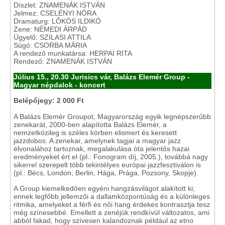
Díszlet: ZNAMENÁK ISTVÁN
Jelmez: CSELÉNYI NÓRA
Dramaturg: LŐKÖS ILDIKÓ
Zene: NÉMEDI ÁRPÁD
Ügyelő: SZILASI ATTILA
Súgó: CSORBA MÁRIA
A rendező munkatársa: HERPAI RITA
Rendező: ZNAMENÁK ISTVÁN
Július 15., 20.30 Jurisics vár, Balázs Elemér Group -
Magyar népdalok - koncert
Belépőjegy: 2 000 Ft
A Balázs Elemér Groupot, Magyarország egyik legnépszerűbb
zenekarát, 2000-ben alapította Balázs Elemér, a
nemzetközileg is széles körben elismert és keresett
jazzdobos. A zenekar, amelynek tagjai a magyar jazz
élvonalához tartoznak, megalakulása óta jelentős hazai
eredményeket ért el (pl.: Fonogram díj, 2005.), továbbá nagy
sikerrel szerepelt több tekintélyes európai jazzfesztiválon is
(pl.: Bécs, London, Berlin, Hága, Prága, Pozsony, Skopje).
A Group kiemelkedően egyéni hangzásvilágot alakított ki;
ennek legfőbb jellemzői a dallamközpontúság és a különleges
ritmika, amelyeket a férfi és női hang érdekes kontrasztja tesz
még színesebbé. Emellett a zenéjük rendkívül változatos, ami
abból fakad, hogy szívesen kalandoznak például az etno