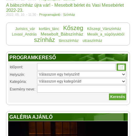
A bábszínház újra vár! - Mesebolt bérlet és Vasi Mesebérlet
2022-23.
2022. 05. 10. - 11:30 -
Programajánló
/
Színház
Kőszeg
Jurisics_vár
kortárs_tánc
Kőszegi_Várszínház
Mesebolt_Bábszínház
Lovasi_András
Mesék_a_súgólyukból
színház
táncszínház
utcaszínház
PROGRAMKERESŐ
Időpont:
Helyszín:
Kategória:
Esemény neve:
GALÉRIA AJÁNLÓ