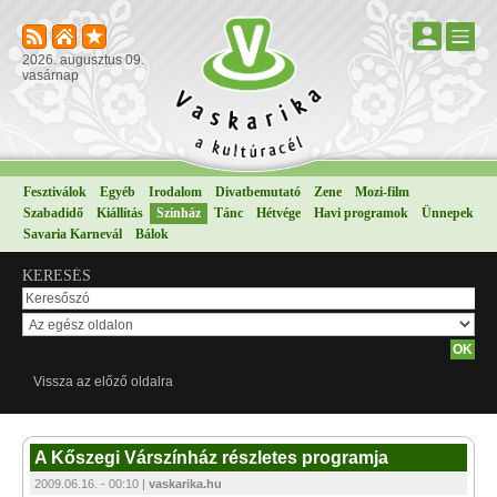
2026. augusztus 09.
vasárnap
Fesztiválok
Egyéb
Irodalom
Divatbemutató
Zene
Mozi-film
Szabadidő
Kiállítás
Színház
Tánc
Hétvége
Havi programok
Ünnepek
Savaria Karnevál
Bálok
KERESÉS
Vissza az előző oldalra
A Kőszegi Várszínház részletes programja
2009.06.16. - 00:10 |
vaskarika.hu