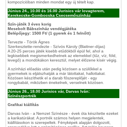
kompozícióban minden mondat egy új tételt kap.
Június 24., 10.00 és 16.00 Jurisics vár lovagterem,
Kerekecske-Gombocska Csecsemőszínház
Szín-játék 3 éves korig
Mesebolt Bábszínház vendégjátéka
Belépőjegy: 1500 Ft/ (1 gyerek és 1 felnőtt)
Tervezte - Török Ágnes
Szerkesztette-rendezte - Szívós Károly (Blattner-díjas)
A 20-25 perces játék kisebb etűdökből épül fel, ahol a
legkisebbek megismerkedhetnek az elemekkel (tűz, víz, föld,
levegő) a mondókákon keresztül, melyet élőzene kísér végig.
A színházi előadás után pedig közösen a szülőkkel a
gyermekek is eljátszhatják a már látottakat, hallottakat.
Közösen készíthetik el a darab főszereplőjét - egy
rongybabát, miközben énekelnek, verselnek közösen.
Június 26., 18.00 Jurisics vár, Darvas Iván:
Színészportrék
Grafikai kiállítás
Darvas Iván - a Nemzet Színésze - évek óta készítette ezeket
a karikatúrákat. A portrék számos helyen megjelentek,
kiállításokon is szerepeltek. Fényképek alapján dolgozott,