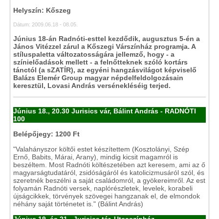
Helyszín: Kőszeg
Dátum: 2009.06.18 - 08.05.
Június 18-án Radnóti-esttel kezdődik, augusztus 5-én a
János Vitézzel zárul a Kőszegi Várszínház programja. A
stíluspaletta változatosságára jellemző, hogy - a
színielőadások mellett - a felnőtteknek szóló kortárs
tánctól (a sZATÍR), az egyéni hangzásvilágot képviselő
Balázs Elemér Group magyar népdelfeldolgozásain
keresztül, Lovasi András versénekléséig terjed.
Június 18., 20.30 Jurisics vár, Bálint András - RADNÓTI
100
Belépőjegy: 1200 Ft
"Valahányszor költői estet készítettem (Kosztolányi, Szép
Ernő, Babits, Márai, Arany), mindig kicsit magamról is
beszéltem. Most Radnóti költészetében azt keresem, ami az ő
magyarságtudatáról, zsidóságáról és katolicizmusáról szól, és
szeretnék beszélni a saját családomról, a gyökereimről. Az est
folyamán Radnóti versek, naplórészletek, levelek, korabeli
újságcikkek, törvények szövegei hangzanak el, de elmondok
néhány saját történetet is." (Bálint András)