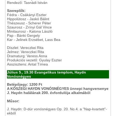
Rendező: Tasnádi István
Szereplők:
Fédra - Csákányi Eszter
Hippolütosz - Jaskó Bálint
Thészeusz - Scherer Péter
Szaurosz - Zrínyi Gál Vince
Minitaurosz - Katona László
Pap - Bánki Gergely
Kar - Jelinek Erzsébet, Lass Bea
Díszlet: Vereczkei Rita
Jelmez: Vereczkei Rita
Dramaturg: Veress Anna
Produkciós vezető: Gyulay Eszter
Asszisztens: Antal Tímea
Július 5., 19.30 Evangelikus templom, Haydn
Vonósnégyes
Belépőjegy: 1200 Ft
A KŐSZEGI HAYDN VONÓSNÉGYES ünnepi hangversenye
J. Haydn halálának 200. évfordulója alkalmából
Műsor:
J. Haydn: D-dúr vonósnégyes Op. 20. No.4. a "Nap-kvartett"-
ekből