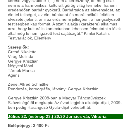
kereső vágy szülötte. (...) nem a keresztény, de még csak
nem is a harmonikus, kulturált görög világ terméke, hanem
eredendően barbár gyökerű. Barbársága az elevenséget, az
élettel teltséget, az élet bűntudat és morál nélküli feltétlen
élvezetét jelenti, ami az erős nemi jellegben, a hangsúlyozott
testiségben kap formát. A szatír alakja (karaktere) alkalmas
arra, hogy kulturális kontextusban lehessen felmutatni a lélek
által még le nem igázott test sajátságát." Kimlei Katalin:
Testvariációk, Ellenfény
Szereplők:
Gresó Nikoletta
Virág Melinda
Gergye Krisztián
Négyesi Móni
Tárnok Marica
Ágens
Zene: Alfred Schnittke
Rendezés, koreográfia, látvány: Gergye Krisztián
Gergye Krisztián 2008-ban a Magyar Táncművészek
Szövetségétől megkapta Az évad legjobb alkotója-díjat, 2009-
ben pedig Harangozó Gyula-díjat vehetett át.
Július 22. (esőnap 23.) 20.30 Jurisics vár, Viktória
Belépőjegy: 2 400 Ft