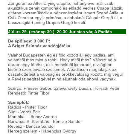
Zongorán az After Crying-alapító, néhány éve már csak
akusztikus zenét komponáló és előadó Vedres Csaba játszik,
gitáron közreműködik a népzenészként ismert Szabó Attila, a
Csík Zenekar egyik prímása, a doboknál Gáspár Gergő ül, a
basszusgitárt pedig Drapos Gergő kezeli.
Július 29. (esőnap 30.), 20.30 Jurisics vár, A Padlás
Belépőjegy: 3 000 Ft
A Sziget Színház vendégjátéka
Valahol Budapesten ég és föld között áll egy padlás, ami
valamitől más mint a többi. Hogy mitől más? Választ ad a
darab négy főhőse, akik mesékből kimaradt, e világban
kísértő szeretnivaló szellemek. A padláson megtalálják az
összeköttetést a valóság és örökkévalóság között, míg végül
a Révész segítségével mind eljutnak oda ahová vágynak.
Szerző: Presser Gábor, Sztevanovity Dusán, Horváth Péter
Rendező: Pintér Tibor
Szereplők:
Rádiós - Pintér Tibor
Süni - Vörös Edit
Mamóka - Lőrincz Andrea
Barrabás B. Barrabás - Bencze Sándor
Révész - Bencze Sándor
Herceg szellem - Hábencius György