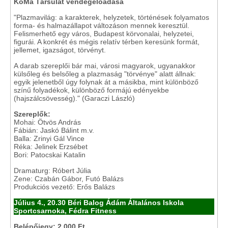
KoMa Társulat vendégelőadása
"Plazmavilág: a karakterek, helyzetek, történések folyamatos
forma- és halmazállapot változáson mennek keresztül.
Felismerhető egy város, Budapest körvonalai, helyzetei,
figurái. A konkrét és mégis relatív térben keresünk formát,
jellemet, igazságot, törvényt.
A darab szereplői bár mai, városi magyarok, ugyanakkor
külsőleg és belsőleg a plazmaság "törvénye" alatt állnak:
egyik jelenetből úgy folynak át a másikba, mint különböző
színű folyadékok, különböző formájú edényekbe
(hajszálcsövesség)." (Garaczi László)
Szereplők:
Mohai: Ötvös András
Fábián: Jaskó Bálint m.v.
Balla: Zrinyi Gál Vince
Réka: Jelinek Erzsébet
Bori: Patocskai Katalin
Dramaturg: Róbert Júlia
Zene: Czabán Gábor, Futó Balázs
Produkciós vezető: Erős Balázs
Július 4., 20.30
Béri Balog Ádám Általános Iskola
Sportcsarnoka,
Fédra Fitness
Belépőjegy: 2 000 Ft