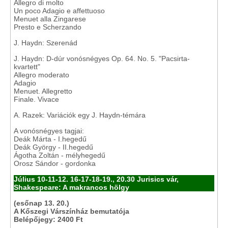
Allegro di molto
Un poco Adagio e affettuoso
Menuet alla Zingarese
Presto e Scherzando
J. Haydn: Szerenád
J. Haydn: D-dúr vonósnégyes Op. 64. No. 5. "Pacsirta-
kvartett"
Allegro moderato
Adagio
Menuet. Allegretto
Finale. Vivace
A. Razek: Variációk egy J. Haydn-témára
A vonósnégyes tagjai:
Deák Márta - I.hegedű
Deák György - II.hegedű
Ágotha Zoltán - mélyhegedű
Orosz Sándor - gordonka
Július 10-11-12. 16-17-18-19., 20.30 Jurisics vár,
Shakespeare: A makrancos hölgy
(esőnap 13. 20.)
A Kőszegi Várszínház bemutatója
Belépőjegy: 2400 Ft