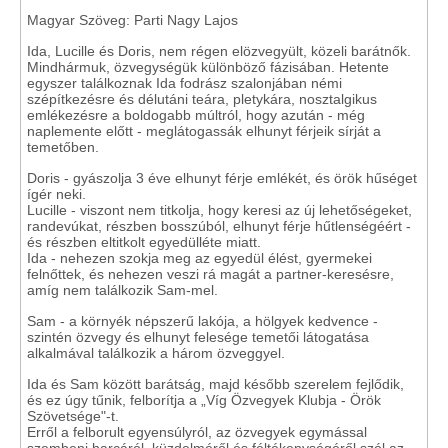
Magyar Szöveg: Parti Nagy Lajos
Ida, Lucille és Doris, nem régen elözvegyült, közeli barátnők.
Mindhármuk, özvegységük különböző fázisában. Hetente
egyszer találkoznak Ida fodrász szalonjában némi
szépítkezésre és délutáni teára, pletykára, nosztalgikus
emlékezésre a boldogabb múltról, hogy azután - még
naplemente előtt - meglátogassák elhunyt férjeik sírját a
temetőben.
Doris - gyászolja 3 éve elhunyt férje emlékét, és örök hűséget
ígér neki.
Lucille - viszont nem titkolja, hogy keresi az új lehetőségeket,
randevúkat, részben bosszúból, elhunyt férje hűtlenségéért -
és részben eltitkolt egyedülléte miatt.
Ida - nehezen szokja meg az egyedül élést, gyermekei
felnőttek, és nehezen veszi rá magát a partner-keresésre,
amíg nem találkozik Sam-mel.
Sam - a környék népszerű lakója, a hölgyek kedvence -
szintén özvegy és elhunyt felesége temetői látogatása
alkalmával találkozik a három özveggyel.
Ida és Sam között barátság, majd később szerelem fejlődik,
és ez úgy tűnik, felborítja a „Víg Özvegyek Klubja - Örök
Szövetsége"-t.
Erről a felborult egyensúlyról, az özvegyek egymással