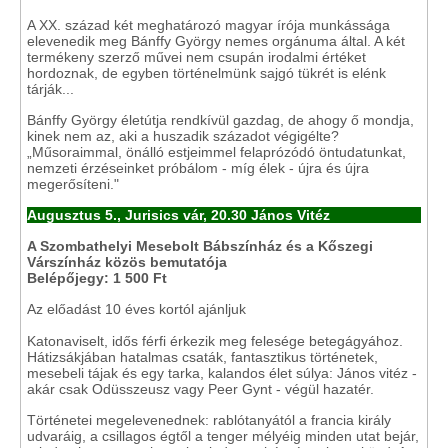
A XX. század két meghatározó magyar írója munkássága
elevenedik meg Bánffy György nemes orgánuma által. A két
termékeny szerző művei nem csupán irodalmi értéket
hordoznak, de egyben történelmünk sajgó tükrét is elénk
tárják...
Bánffy György életútja rendkívül gazdag, de ahogy ő mondja,
kinek nem az, aki a huszadik századot végigélte?
„Műsoraimmal, önálló estjeimmel felaprózódó öntudatunkat,
nemzeti érzéseinket próbálom - míg élek - újra és újra
megerősíteni."
Augusztus 5., Jurisics vár, 20.30 János Vitéz
A Szombathelyi Mesebolt Bábszínház és a Kőszegi
Várszínház közös bemutatója
Belépőjegy: 1 500 Ft
Az előadást 10 éves kortól ajánljuk
Katonaviselt, idős férfi érkezik meg felesége betegágyához.
Hátizsákjában hatalmas csaták, fantasztikus történetek,
mesebeli tájak és egy tarka, kalandos élet súlya: János vitéz -
akár csak Odüsszeusz vagy Peer Gynt - végül hazatér.
Történetei megelevenednek: rablótanyától a francia király
udvaráig, a csillagos égtől a tenger mélyéig minden utat bejár,