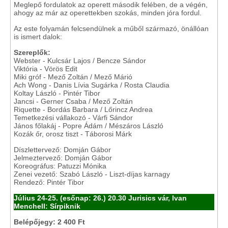
Meglepő fordulatok az operett második felében, de a végén,
ahogy az már az operettekben szokás, minden jóra fordul.
Az este folyamán felcsendülnek a műből származó, önállóan
is ismert dalok:
Szereplők:
Webster - Kulcsár Lajos / Bencze Sándor
Viktória - Vörös Edit
Miki gróf - Mező Zoltán / Mező Márió
Ach Wong - Danis Lívia Sugárka / Rosta Claudia
Koltay László - Pintér Tibor
Jancsi - Gerner Csaba / Mező Zoltán
Riquette - Bordás Barbara / Lőrincz Andrea
Temetkezési vállakozó - Várfi Sándor
János főlakáj - Popre Ádám / Mészáros László
Kozák őr, orosz tiszt - Táborosi Márk
Díszlettervező: Domján Gábor
Jelmeztervező: Domján Gábor
Koreográfus: Patuzzi Mónika
Zenei vezető: Szabó László - Liszt-díjas karnagy
Rendező: Pintér Tibor
Július 24-25. (esőnap: 26.) 20.30 Jurisics vár, Ivan
Menchell: Sírpiknik
Belépőjegy: 2 400 Ft