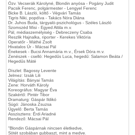
Özv. Vecserák Károlyné, Blondin anyósa - Pogány Judit
Pacsik Ferenc, polgármester - Lengyel Ferenc
Bicke B. László, költő - Végvári Tamás
Tigris Niki, popdíva - Takács Nóra Diána
Dr. Juhos Buda, tárgyaló-pszichológus - Széles László
Szomszéd Misi - Egyed Attila m.v.
Pál, médiaszemélyiség - Debreczeny Csaba
Reszlik Hajnalka, riporter - Kerekes Viktória
Operatőr - Máthé Zsolt
Hivatalos Úr - Mácsai Pál
Énekesek - Bucsi Annamária m.v., Érsek Dóra m.v.
Zenészek - cselló: Hegedűs Luca, hegedű: Salamon Beáta /
Hegedűs Máté
Díszlet: Bagossy Levente
Jelmez: Izsák Lili
Világítás: Bányai Tamás
Zene: Horváth Károly
Koreográfus: Magyar Éva
Szakértő: Pintér Tibor
Dramaturg: Gáspár Ildikó
Súgó: Jánoska Zsuzsa
Ügyelő: Berta Tamás
Asszisztens: Érdi Ariadné
Rendező: Mácsai Pál
"Blondin Gáspárnak nincsen életkedve,
Sötét szobában gubbaszt, mint a medve.