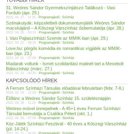
TOVÁBBI HÍREK
31. Weöres Sándor Gyermekszínjátszó Találkozó - Vasi
Forduló (ápr. 29.)
2022. 04. 27. - 11:35 -
Programajánló
/
Színház
Szénakutyák: képzeletbeli dokumentumjáték Weöres Sándor
macskájáról – A Kőszegi Várszínház ősbemutatója (ápr. 28.)
2022. 04. 26. - 00:10 -
Programajánló
/
Színház
I. Vasi Pajtaszínházi Szemle az MMIK-ban (ápr. 29.)
2022. 04. 22. - 09:15 -
Programajánló
/
Színház
Love.hu: pörgős komédia és romantikus vígjáték az MMIK-
ban (ápr. 23.)
2022. 04. 21. - 07:00 -
Programajánló
/
Színház
Madarak voltunk - Ismét szolidaritási matinét tart a Mesebolt
Bábszínház (márc. 27.)
2022. 03. 22. - 00:20 -
Programajánló
/
Színház
KAPCSOLÓDÓ HÍREK
A Ferrum Színházi Társulás előadásai februárban (febr. 7-8.)
2026. 02. 03. - 12:00 -
Programajánló
/
Színház
Élőlánc a Weöres Sándor Színház 15. születésnapján
2022. 09. 28. - 11:15 -
Programajánló
/
Színház
Weöres-művel ünnepelnek - A 45+1 éves Ferrum Színházi
Társulat bemutatja a Csalóka Pétert (okt. 1.)
2022. 09. 09. - 07:00 -
Programajánló
/
Színház
Köz-Játék Színházi Fesztivál - 40 éves a Kőszegi Várszínház
(júl. 14-24.)
2022. 07. 11. - 16:00 -
Programajánló
/
Színház