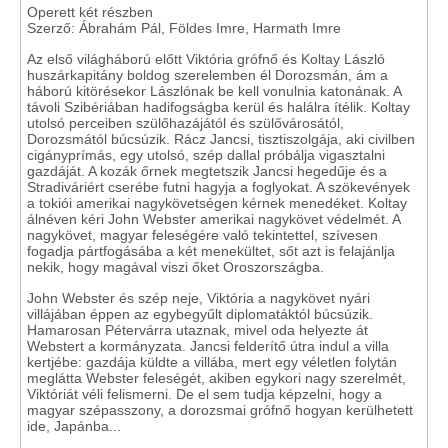
Operett két részben
Szerző: Ábrahám Pál, Földes Imre, Harmath Imre
Az első világháború előtt Viktória grófnő és Koltay László
huszárkapitány boldog szerelemben él Dorozsmán, ám a
háború kitörésekor Lászlónak be kell vonulnia katonának. A
távoli Szibériában hadifogságba kerül és halálra ítélik. Koltay
utolsó perceiben szülőhazájától és szülővárosától,
Dorozsmától búcsúzik. Rácz Jancsi, tisztiszolgája, aki civilben
cigányprímás, egy utolsó, szép dallal próbálja vigasztalni
gazdáját. A kozák őrnek megtetszik Jancsi hegedűje és a
Stradiváriért cserébe futni hagyja a foglyokat. A szökevények
a tokiói amerikai nagykövetségen kérnek menedéket. Koltay
álnéven kéri John Webster amerikai nagykövet védelmét. A
nagykövet, magyar feleségére való tekintettel, szívesen
fogadja pártfogásába a két menekültet, sőt azt is felajánlja
nekik, hogy magával viszi őket Oroszországba.
John Webster és szép neje, Viktória a nagykövet nyári
villájában éppen az egybegyűlt diplomatáktól búcsúzik.
Hamarosan Pétervárra utaznak, mivel oda helyezte át
Webstert a kormányzata. Jancsi felderítő útra indul a villa
kertjébe: gazdája küldte a villába, mert egy véletlen folytán
meglátta Webster feleségét, akiben egykori nagy szerelmét,
Viktóriát véli felismerni. De el sem tudja képzelni, hogy a
magyar szépasszony, a dorozsmai grófnő hogyan kerülhetett
ide, Japánba...