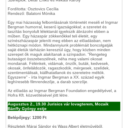
Szereplők: Détár Enikő és Rékasi Károly
Fordította: Osztovics Cecília
Rendező: Balatoni Mónika
Egy mai házasság felbomlásának történetét meséli el Ingmar
Bergman humorral, keserű igazságokkal; a szeretet és
taszítás bonyolult lélektanát igyekszik ábrázolni ebben a
műben. Egy házaspár zökkenőkkel teli életét, egy
színészházaspár jeleníti meg ebben az előadásban, nem
hétköznapi módon. Mindannyiunk problémáit boncolgatják
saját életük tárházán keresztül úgy, hogy közben minden
szerepet ők maguk alakítanak a színpadon. "Rengeteg
butaságot összebeszélnek, néha meg valami okosat
mondanak. Félénkek, vidámak, önzők, buták, kedvesek,
okosak, önfeláldozók, ragaszkodók, mérgesek, szelídek,
szentimentálisak, kiállhatatlanok és szeretetre méltók.
Egyszerre" - írta Ingmar Bergman a XX. század egyik
leghíresebb filmrendezője, a darab szerzője.
Az előadás az Ingmar Bergman Foundation engedélyével, a
Hofra Kft. közvetítésével jött létre.
Augusztus 2., 19.30
Jurisics vár lovagterem
, Mozaik
Bánffy György estje
Belépőjegy: 1200 Ft
Részletek Márai Sándor és Wass Albert életművéből.