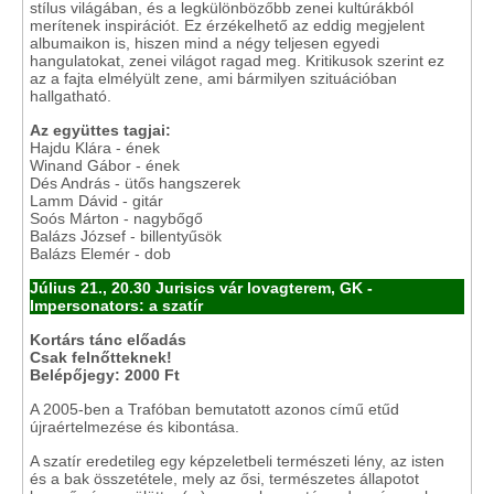
stílus világában, és a legkülönbözőbb zenei kultúrákból
merítenek inspirációt. Ez érzékelhető az eddig megjelent
albumaikon is, hiszen mind a négy teljesen egyedi
hangulatokat, zenei világot ragad meg. Kritikusok szerint ez
az a fajta elmélyült zene, ami bármilyen szituációban
hallgatható.
Az együttes tagjai:
Hajdu Klára - ének
Winand Gábor - ének
Dés András - ütős hangszerek
Lamm Dávid - gitár
Soós Márton - nagybőgő
Balázs József - billentyűsök
Balázs Elemér - dob
Július 21., 20.30 Jurisics vár lovagterem, GK -
Impersonators: a szatír
Kortárs tánc előadás
Csak felnőtteknek!
Belépőjegy: 2000 Ft
A 2005-ben a Trafóban bemutatott azonos című etűd
újraértelmezése és kibontása.
A szatír eredetileg egy képzeletbeli természeti lény, az isten
és a bak összetétele, mely az ősi, természetes állapotot