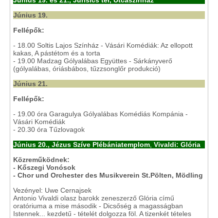
Június 19. és 21., Jurisics tér, Utcaszínház
Június 19.
Fellépők:
- 18.00 Soltis Lajos Színház - Vásári Komédiák: Az ellopott
kakas, A pástétom és a torta
- 19.00 Madzag Gólyalábas Együttes - Sárkányverő
(gólyalábas, óriásbábos, tűzzsonglőr produkció)
Június 21.
Fellépők:
- 19.00 óra Garagulya Gólyalábas Komédiás Kompánia -
Vásári Komédiák
- 20.30 óra Tűzlovagok
Június 20.,
Jézus Szíve Plébániatemplom
,
Vivaldi: Glória
Közreműködnek:
- Kőszegi Vonósok
- Chor und Orchester des Musikverein St.Pölten, Mödling
Vezényel: Uwe Cernajsek
Antonio Vivaldi olasz barokk zeneszerző Glória című
oratóriuma a mise második - Dicsőség a magasságban
Istennek... kezdetű - tételét dolgozza föl. A tizenkét tételes