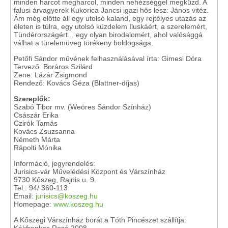
minden harcot megharcol, minden nehézséggel megküzd. A
falusi árvagyerek Kukorica Jancsi igazi hős lesz: János vitéz.
Ám még előtte áll egy utolsó kaland, egy rejtélyes utazás az
életen is túlra, egy utolsó küzdelem Iluskáért, a szerelemért,
Tündérországért... egy olyan birodalomért, ahol valósággá
válhat a türelemüveg törékeny boldogsága.
Petőfi Sándor művének felhasználásával írta: Gimesi Dóra
Tervező: Boráros Szilárd
Zene: Lázár Zsigmond
Rendező: Kovács Géza (Blattner-díjas)
Szereplők:
Szabó Tibor mv. (Weöres Sándor Színház)
Császár Erika
Czirók Tamás
Kovács Zsuzsanna
Németh Márta
Rápolti Mónika
Információ, jegyrendelés:
Jurisics-vár Művelédési Központ és Várszínház
9730 Kőszeg, Rajnis u. 9.
Tel.: 94/ 360-113
Email:
jurisics@koszeg.hu
Homepage:
www.koszeg.hu
A Kőszegi Várszínház borát a Tóth Pincészet szállítja: