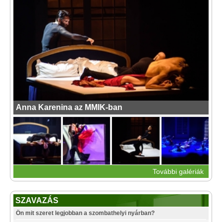
Anna Karenina az MMIK-ban
További galériák
SZAVAZÁS
Ön mit szeret legjobban a szombathelyi nyárban?