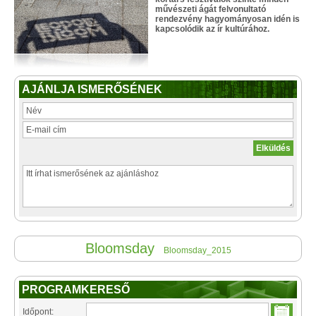
művészeti ágát felvonultató
rendezvény hagyományosan idén is
kapcsolódik az ír kultúrához.
AJÁNLJA ISMERŐSÉNEK
Bloomsday
Bloomsday_2015
PROGRAMKERESŐ
Időpont: