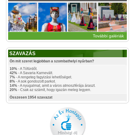
További galériák
SZAVAZÁS
Ön mit szeret legjobban a szombathelyi nyárban?
10%
- A Tófürdőt.
42%
- A Savaria Karnevált.
7%
- A rengeteg fagyizási lehetőséget.
8%
- A sok gondozott parkot.
14%
- A nyugalmat, amit a város atmoszférája áraszt.
20%
- Csak az számít, hogy igazán meleg legyen.
Összesen 1954 szavazat