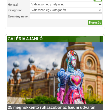
Helyszín:
Kategória:
Esemény neve:
GALÉRIA AJÁNLÓ
25 meghökkentő ruhaszobor az Iseum udvarán