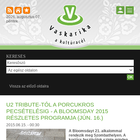
2026. augusztus 07.
péntek
KERESÉS
Vissza az előző oldalra
U2 TRIBUTE-TÓL A PORCUKROS
PECSÉTELÉSIG - A BLOOMSDAY 2015
RÉSZLETES PROGRAMJA (JÚN. 16.)
2015.06.15. - 00:30
A Bloomsdayt 21. alkalommal
rendezik meg Szombathelyen. A
kortárs fesztiválok szinte minden