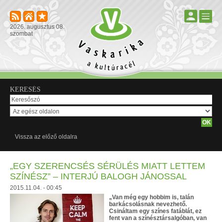
2026. augusztus 08.
szombat
KERESÉS
Vissza az előző oldalra
„EGY SZERENCSÉS SÉRÜLÉS MIATT LETTEM
SZÍNÉSZ” – INTERJÚ BALOGH JÁNOSSAL
2015.11.04. - 00:45
„Van még egy hobbim is, talán
barkácsolásnak nevezhető.
Csináltam egy színes fatáblát, ez
fent van a színésztársalgóban, van