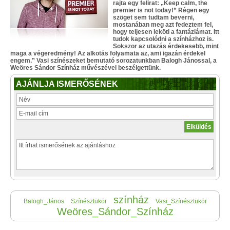
rajta egy felirat: „Keep calm, the
premier is not today!” Régen egy
szöget sem tudtam beverni,
mostanában meg azt fedeztem fel,
hogy teljesen leköti a fantáziámat. Itt
tudok kapcsolódni a színházhoz is.
Sokszor az utazás érdekesebb, mint
maga a végeredmény! Az alkotás folyamata az, ami igazán érdekel
engem.” Vasi színészeket bemutató sorozatunkban Balogh Jánossal, a
Weöres Sándor Színház művészével beszélgettünk.
AJÁNLJA ISMERŐSÉNEK
színház
Balogh_János
Színésztükör
Vasi_Színésztükör
Weöres_Sándor_Színház