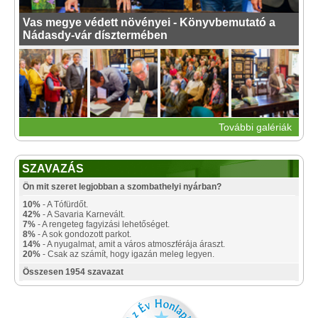
Vas megye védett növényei - Könyvbemutató a
Nádasdy-vár dísztermében
További galériák
SZAVAZÁS
Ön mit szeret legjobban a szombathelyi nyárban?
10%
- A Tófürdőt.
42%
- A Savaria Karnevált.
7%
- A rengeteg fagyizási lehetőséget.
8%
- A sok gondozott parkot.
14%
- A nyugalmat, amit a város atmoszférája áraszt.
20%
- Csak az számít, hogy igazán meleg legyen.
Összesen 1954 szavazat