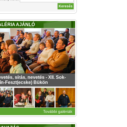
ALÉRIA AJÁNLÓ
vetés, sírás, nevetés - XII. Sok-
ín-Feszt(ecske) Bükön
További galériák