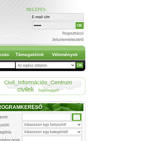
BELÉPÉS
:
Regisztráció
Jelszóemlékeztető
ozás
Támogatóink
Vélemények
Civil_Információs_Centrum
civilek
Sajtóreggeli
ROGRAMKERESŐ
pont:
yszín:
egória:
emény neve: