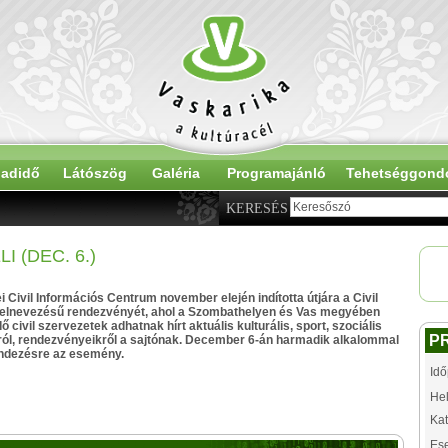
adidő
Látószög
Galéria
Programajánló
Tehetséggond
KERESÉS
 (DEC. 6.)
 Civil Információs Centrum november elején indította útjára a Civil
i elnevezésű rendezvényét, ahol a Szombathelyen és Vas megyében
civil szervezetek adhatnak hírt aktuális kulturális, sport, szociális
P
ról, rendezvényeikről a sajtónak. December 6-án harmadik alkalommal
ndezésre az esemény.
Idő
Hel
Kat
Es