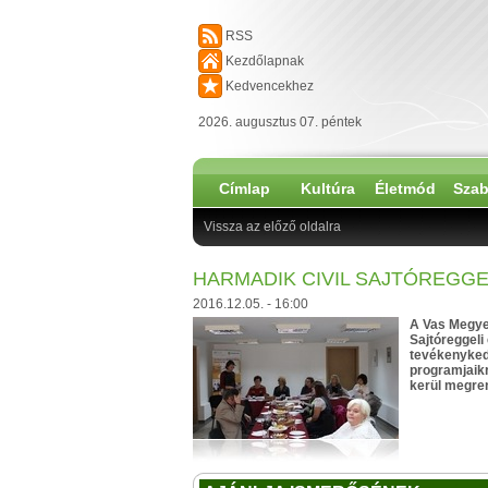
RSS
Kezdőlapnak
Kedvencekhez
2026. augusztus 07. péntek
Címlap
Kultúra
Életmód
Szab
Vissza az előző oldalra
HARMADIK CIVIL SAJTÓREGGELI
2016.12.05. - 16:00
A Vas Megyei
Sajtóreggel
tevékenykedő 
programjaik
kerül megre