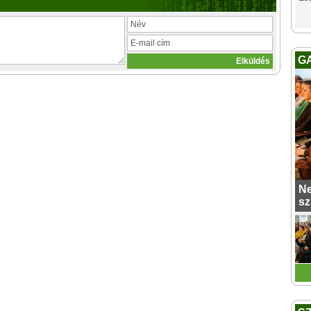
G
Ne
sz