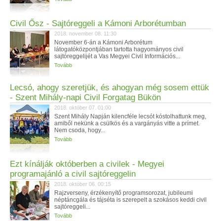
Civil Ősz - Sajtóreggeli a Kámoni Arborétumban
2018. november 08. 11:30
November 6-án a Kámoni Arborétum
látogatóközpontjában tartotta hagyományos civil
sajtóreggelijét a Vas Megyei Civil Információs...
Tovább
Lecsó, ahogy szeretjük, és ahogyan még sosem ettük
- Szent Mihály-napi Civil Forgatag Bükön
2018. október 07. 01:00
Szent Mihály Napján kilencféle lecsót kóstolhattunk meg,
amiből nekünk a csülkös és a vargányás vitte a prímet.
Nem csoda, hogy...
Tovább
Ezt kínálják októberben a civilek - Megyei
programajánló a civil sajtóreggelin
2018. október 06. 00:15
Rajzverseny, érzékenyítő programsorozat, jubileumi
néptáncgála és tájséta is szerepelt a szokásos keddi civil
sajtóreggeli...
Tovább