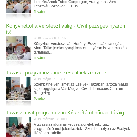
Ismerős Arcok Tábor Csepregen, Aranypatak Vers
Fesztivál Bozsokon - július...
Tovább
Könyvhéttől a versfesztiválig - Civil pezsgés nyáron
is!
2019. június 06. 15:35
Könyvhét, versfesztivál, Herényi Esszenciák, táncgála,
Ataru Taiko jótékonysági koncert - nyáron is izgalmas és
tartalmas...
Tovább
Tavaszi programözönnel készülnek a civilek
2019. május 09. 13:00
Szombathelyen ismét az Esélyek Házában tartotta májusi
sajtóreggelijét a Vas Megyei Civil Információs Centrum.
Rengeteg...
Tovább
Tavaszi civil programözön Kék sétától nőnapi túráig
2019. március 08. 00:15
A tavaszias időjárás kedvez a civileknek, igazi
programözönnel jelentkeztek - Szombathelyen az Esélyek
Házában tartotta...