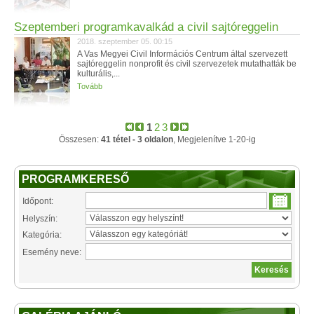
Szeptemberi programkavalkád a civil sajtóreggelin
2018. szeptember 05. 00:15
A Vas Megyei Civil Információs Centrum által szervezett
sajtóreggelin nonprofit és civil szervezetek mutathatták be
kulturális,...
Tovább
1
2
3
Összesen:
41 tétel - 3 oldalon
, Megjelenítve 1-20-ig
PROGRAMKERESŐ
Időpont:
Helyszín:
Kategória:
Esemény neve: