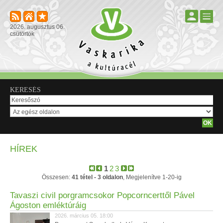
2026. augusztus 06.
csütörtök
KERESÉS
HÍREK
1
2
3
Összesen:
41 tétel - 3 oldalon
, Megjelenítve 1-20-ig
Tavaszi civil porgramcsokor Popcorncerttől Pável
Ágoston emléktúráig
2026. március 05. 18:00