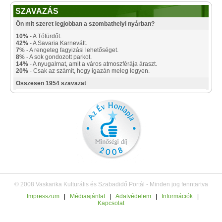
SZAVAZÁS
Ön mit szeret legjobban a szombathelyi nyárban?
10%
- A Tófürdőt.
42%
- A Savaria Karnevált.
7%
- A rengeteg fagyizási lehetőséget.
8%
- A sok gondozott parkot.
14%
- A nyugalmat, amit a város atmoszférája áraszt.
20%
- Csak az számít, hogy igazán meleg legyen.
Összesen 1954 szavazat
© 2008 Vaskarika Kulturális és Szabadidő Portál - Minden jog fenntartva
Impresszum
|
Médiaajánlat
|
Adatvédelem
|
Információk
|
Kapcsolat