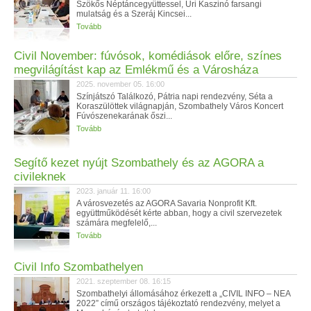
Szökős Néptáncegyüttessel, Úri Kaszinó farsangi
mulatság és a Szeráj Kincsei...
Tovább
Civil November: fúvósok, komédiások előre, színes
megvilágítást kap az Emlékmű és a Városháza
2025. november 05. 16:00
Színjátszó Találkozó, Pátria napi rendezvény, Séta a
Koraszülöttek világnapján, Szombathely Város Koncert
Fúvószenekarának őszi...
Tovább
Segítő kezet nyújt Szombathely és az AGORA a
civileknek
2023. január 11. 16:00
A városvezetés az AGORA Savaria Nonprofit Kft.
együttműködését kérte abban, hogy a civil szervezetek
számára megfelelő,...
Tovább
Civil Info Szombathelyen
2021. szeptember 08. 16:15
Szombathelyi állomásához érkezett a „CIVIL INFO – NEA
2022” című országos tájékoztató rendezvény, melyet a