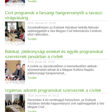
Tovább
Civil programok a farsangi hangversenytől a tavaszi
virágvásárig
2019. február 07. 15:00
Szombathelyen az Esélyek Házában tartotta februári
sajtóreggelijét a Vas Megyei Civil Információs Centrum,
ahol változatos...
Tovább
Bálokat, jótékonysági esteket és egyéb programokat
szerveznek januárban a civilek
2019. január 09. 16:00
A civilek az újesztendőben is kiemelkedően aktívak -
elismeréseket adnak át a Magyar Kultúra Napján,
jótékonysági hangversenyt,...
Tovább
Izgalmas adventi programokat szerveznek a civilek
2018. december 06. 09:15
December 4-én rendhagyó helyszínen, az Esélyek
Házában tartotta hagyományos civil sajtóreggelijét a Vas
Megyei Civil...
Tovább