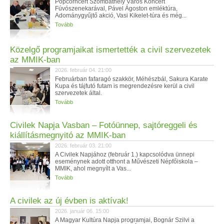
Popcorncert Szombathely Város Koncert
Fúvószenekarával, Pável Ágoston emléktúra,
Adománygyűjtő akció, Vasi Kikelet-túra és még...
Tovább
Közelgő programjaikat ismertették a civil szervezetek
az MMIK-ban
2026. február 04. 21:00
Februárban fafaragó szakkör, Méhészbál, Sakura Karate
Kupa és tájfutó futam is megrendezésre kerül a civil
szervezetek által.
Tovább
Civilek Napja Vasban – Fotóünnep, sajtóreggeli és
kiállításmegnyitó az MMIK-ban
2026. február 03. 21:00
A Civilek Napjához (február 1.) kapcsolódva ünnepi
eseménynek adott otthont a Művészeti Népfőiskola –
MMIK, ahol megnyílt a Vas...
Tovább
A civilek az új évben is aktívak!
2026. január 06. 15:00
A Magyar Kultúra Napja programjai, Bognár Szilvi a