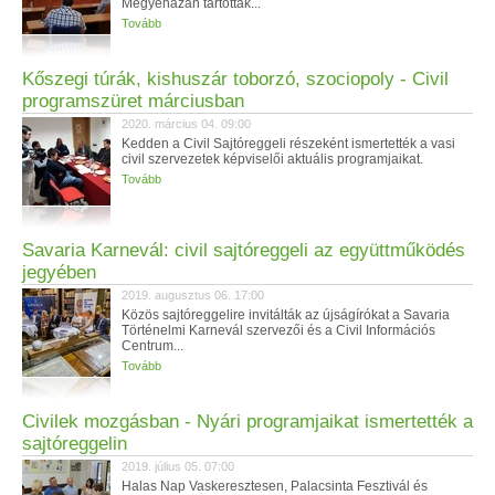
Megyeházán tartottak...
Tovább
Kőszegi túrák, kishuszár toborzó, szociopoly - Civil
programszüret márciusban
2020. március 04. 09:00
Kedden a Civil Sajtóreggeli részeként ismertették a vasi
civil szervezetek képviselői aktuális programjaikat.
Tovább
Savaria Karnevál: civil sajtóreggeli az együttműködés
jegyében
2019. augusztus 06. 17:00
Közös sajtóreggelire invitálták az újságírókat a Savaria
Történelmi Karnevál szervezői és a Civil Információs
Centrum...
Tovább
Civilek mozgásban - Nyári programjaikat ismertették a
sajtóreggelin
2019. július 05. 07:00
Halas Nap Vaskeresztesen, Palacsinta Fesztivál és