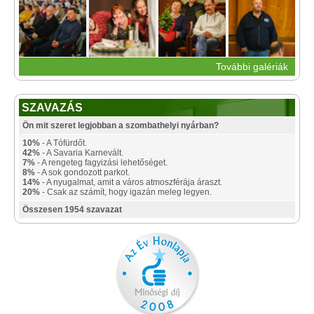
További galériák
SZAVAZÁS
Ön mit szeret legjobban a szombathelyi nyárban?
10%
- A Tófürdőt.
42%
- A Savaria Karnevált.
7%
- A rengeteg fagyizási lehetőséget.
8%
- A sok gondozott parkot.
14%
- A nyugalmat, amit a város atmoszférája áraszt.
20%
- Csak az számít, hogy igazán meleg legyen.
Összesen 1954 szavazat