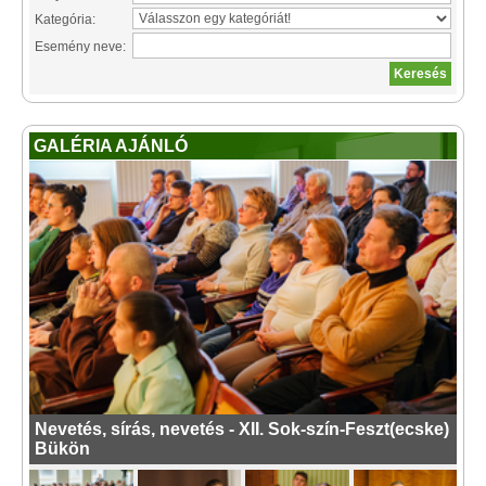
Kategória:
Esemény neve:
GALÉRIA AJÁNLÓ
Nevetés, sírás, nevetés - XII. Sok-szín-Feszt(ecske)
Bükön