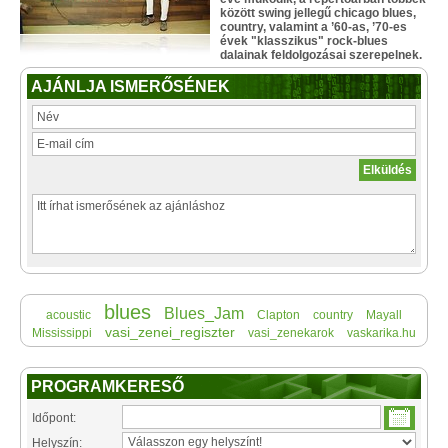
között swing jellegű chicago blues,
country, valamint a ’60-as, ’70-es
évek "klasszikus" rock-blues
dalainak feldolgozásai szerepelnek.
AJÁNLJA ISMERŐSÉNEK
blues
Blues_Jam
acoustic
Clapton
country
Mayall
vasi_zenei_regiszter
Mississippi
vasi_zenekarok
vaskarika.hu
PROGRAMKERESŐ
Időpont:
Helyszín: