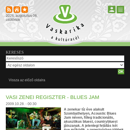
2026. augusztus 06.
csütörtök
KERESÉS
Vissza az előző oldalra
VASI ZENEI REGISZTER - BLUES JAM
2009.10.28. - 00:30
A zenekar tíz éve alakult
Szombathelyen, Acoustic Blues
Jam néven, főleg tradicionális,
akusztikus bluest, countrybluest
játszanak. A jelenlegi felállás két
éve működik, a repertoárban többek