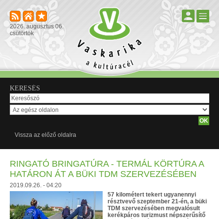
2026. augusztus 06.
csütörtök
KERESÉS
Vissza az előző oldalra
RINGATÓ BRINGATÚRA - TERMÁL KÖRTÚRA A
HATÁRON ÁT A BÜKI TDM SZERVEZÉSÉBEN
2019.09.26. - 04:20
57 kilométert tekert ugyanennyi
résztvevő szeptember 21-én, a büki
TDM szervezésében megvalósult
kerékpáros turizmust népszerűsítő