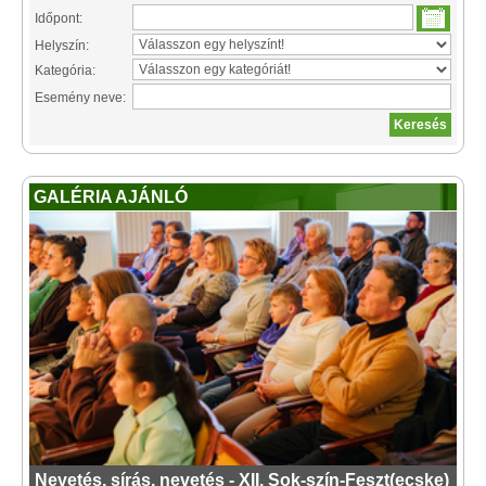
Időpont:
Helyszín:
Kategória:
Esemény neve:
GALÉRIA AJÁNLÓ
Nevetés, sírás, nevetés - XII. Sok-szín-Feszt(ecske)