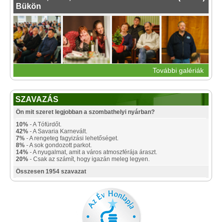
Bükön
További galériák
SZAVAZÁS
Ön mit szeret legjobban a szombathelyi nyárban?
10%
- A Tófürdőt.
42%
- A Savaria Karnevált.
7%
- A rengeteg fagyizási lehetőséget.
8%
- A sok gondozott parkot.
14%
- A nyugalmat, amit a város atmoszférája áraszt.
20%
- Csak az számít, hogy igazán meleg legyen.
Összesen 1954 szavazat