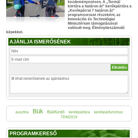
kezdeményezésen. A „Termál
körtúra a határon át” kerékpártúra a
„Kerékpárral 7 határon át”
programsorozat részeként, az
Innovációs és Technológiai
Minisztérium támogatásával
valósult meg. Élménybeszámoló
képekkel.
AJÁNLJA ISMERŐSÉNEK
Bük
Bükfürdő
ausztria
kerékpártúra
kerékpárturizmus
TDM2019
PROGRAMKERESŐ