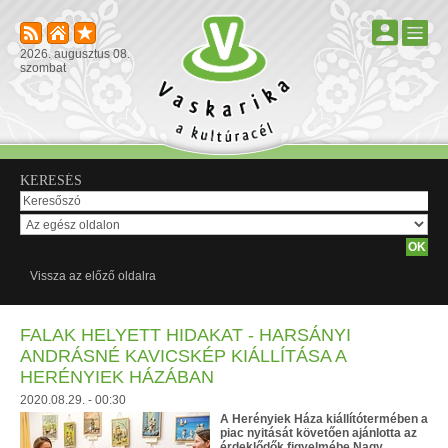
2026. augusztus 08.
szombat
KERESÉS
Vissza az előző oldalra
FALAK HELYETT HIDAKAT - HARSÁNYI
ANDRÁSNÉ KAVICSKÉP KIÁLLÍTÁSA A
HERÉNYIEK HÁZÁBAN
2020.08.29. - 00:30
A Herényiek Háza kiállítótermében a
piac nyitását követően ajánlotta az
érdeklődők figyelmébe Nagy