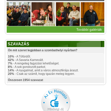
További galériák
SZAVAZÁS
Ön mit szeret legjobban a szombathelyi nyárban?
10%
- A Tófürdőt.
42%
- A Savaria Karnevált.
7%
- A rengeteg fagyizási lehetőséget.
8%
- A sok gondozott parkot.
14%
- A nyugalmat, amit a város atmoszférája áraszt.
20%
- Csak az számít, hogy igazán meleg legyen.
Összesen 1954 szavazat