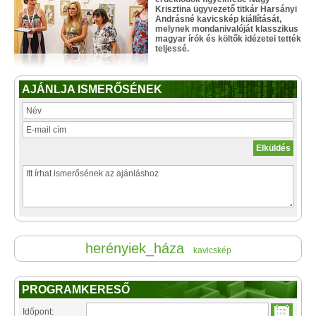
Krisztina ügyvezető titkár Harsányi
Andrásné kavicskép kiállítását,
melynek mondanivalóját klasszikus
magyar írók és költők idézetei tették
teljessé.
AJÁNLJA ISMERŐSÉNEK
herényiek_háza
kavicskép
PROGRAMKERESŐ
Időpont: