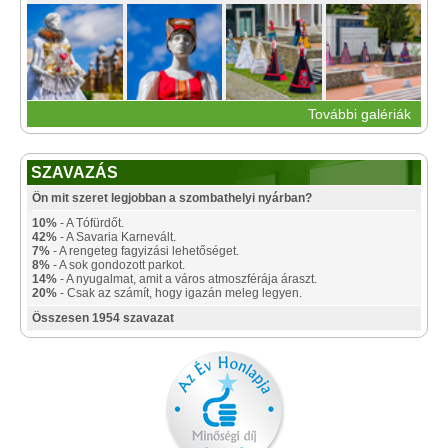
További galériák
SZAVAZÁS
Ön mit szeret legjobban a szombathelyi nyárban?
10%
- A Tófürdőt.
42%
- A Savaria Karnevált.
7%
- A rengeteg fagyizási lehetőséget.
8%
- A sok gondozott parkot.
14%
- A nyugalmat, amit a város atmoszférája áraszt.
20%
- Csak az számít, hogy igazán meleg legyen.
Összesen 1954 szavazat