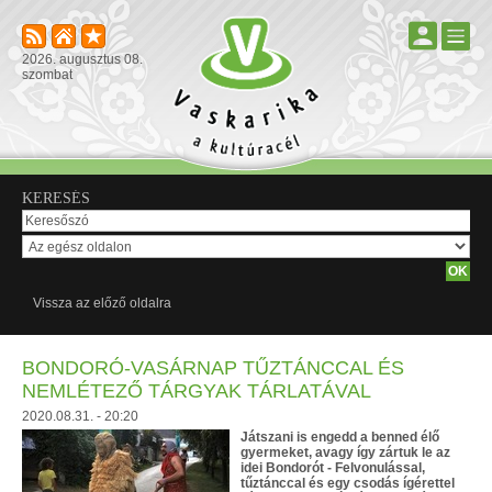
2026. augusztus 08.
szombat
KERESÉS
Vissza az előző oldalra
BONDORÓ-VASÁRNAP TŰZTÁNCCAL ÉS
NEMLÉTEZŐ TÁRGYAK TÁRLATÁVAL
2020.08.31. - 20:20
Játszani is engedd a benned élő
gyermeket, avagy így zártuk le az
idei Bondorót - Felvonulással,
tűztánccal és egy csodás ígérettel