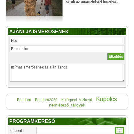
zárult az utcaszínházi fesztivál.
AJÁNLJA ISMERŐSÉNEK
Kapolcs
Bondoró
Bondoró2020
Kajárpéci_Vízirevű
nemlétező_tárgyak
PROGRAMKERESŐ
Időpont: