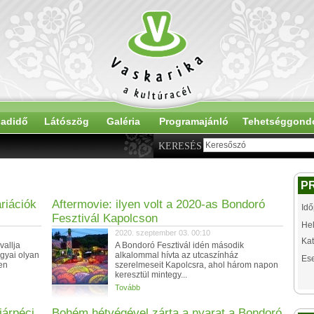
adidő
Látószög
Galéria
Programajánló
Tehetséggond
KERESÉS
P
riációk
Aftermovie: ilyen volt a 2020-as Bondoró
Idő
Fesztivál Kapolcson
Hel
2020. szeptember 03. 00:10
Kat
vallja
A Bondoró Fesztivál idén második
gyai olyan
alkalommal hívta az utcaszínház
Es
en
szerelmeseit Kapolcsra, ahol három napon
keresztül mintegy...
Tovább
járpéci
Bohém hétvégével zárta a nyarat a Bondoró