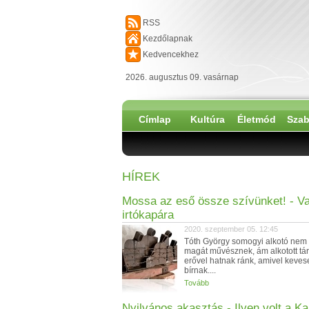
RSS
Kezdőlapnak
Kedvencekhez
2026. augusztus 09. vasárnap
Címlap
Kultúra
Életmód
Szab
HÍREK
Mossa az eső össze szívünket! - Va
irtókapára
2020. szeptember 05. 12:45
Tóth György somogyi alkotó nem 
magát művésznek, ám alkotott tár
erővel hatnak ránk, amivel keves
bírnak....
Tovább
Nyilvános akasztás - Ilyen volt a Ka