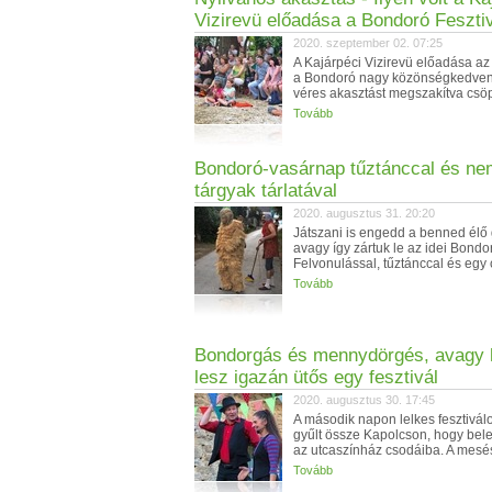
Vizirevü előadása a Bondoró Feszti
2020. szeptember 02. 07:25
A Kajárpéci Vizirevü előadása az 
a Bondoró nagy közönségkedven
véres akasztást megszakítva csöp
Tovább
Bondoró-vasárnap tűztánccal és ne
tárgyak tárlatával
2020. augusztus 31. 20:20
Játszani is engedd a benned élő
avagy így zártuk le az idei Bondor
Felvonulással, tűztánccal és egy 
Tovább
Bondorgás és mennydörgés, avagy
lesz igazán ütős egy fesztivál
2020. augusztus 30. 17:45
A második napon lelkes fesztivá
gyűlt össze Kapolcson, hogy bel
az utcaszínház csodáiba. A mesés 
Tovább