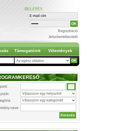
BELÉPÉS
:
Regisztráció
Jelszóemlékeztető
ozás
Támogatóink
Vélemények
ROGRAMKERESŐ
pont:
yszín:
egória:
emény neve: