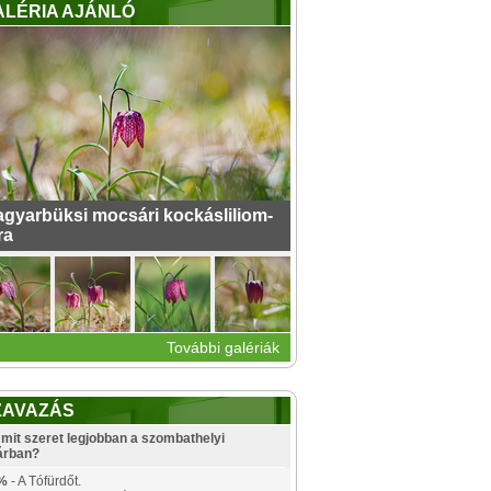
ALÉRIA AJÁNLÓ
gyarbüksi mocsári kockásliliom-
ra
További galériák
ZAVAZÁS
mit szeret legjobban a szombathelyi
árban?
%
- A Tófürdőt.