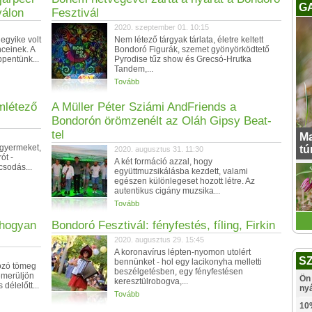
G
válon
Fesztivál
2020. szeptember 01. 10:15
egyike volt
Nem létező tárgyak tárlata, életre keltett
ceinek. A
Bondoró Figurák, szemet gyönyörködtető
pentünk...
Pyrodise tűz show és Grecsó-Hrutka
Tandem,...
Tovább
mlétező
A Müller Péter Sziámi AndFriends a
Bondorón örömzenélt az Oláh Gipsy Beat-
tel
Ma
 gyermeket,
tú
2020. augusztus 31. 11:30
ót -
A két formáció azzal, hogy
csodás...
együttmuzsikálásba kezdett, valami
egészen különlegeset hozott létre. Az
autentikus cigány muzsika...
Tovább
 hogyan
Bondoró Fesztivál: fényfestés, fíling, Firkin
2020. augusztus 29. 15:45
A koronavírus lépten-nyomon utolért
S
bennünket - hol egy lacikonyha melletti
lozó tömeg
beszélgetésben, egy fényfestésen
emerüljön
Ön 
keresztülrobogva,...
délelőtt...
ny
Tovább
10