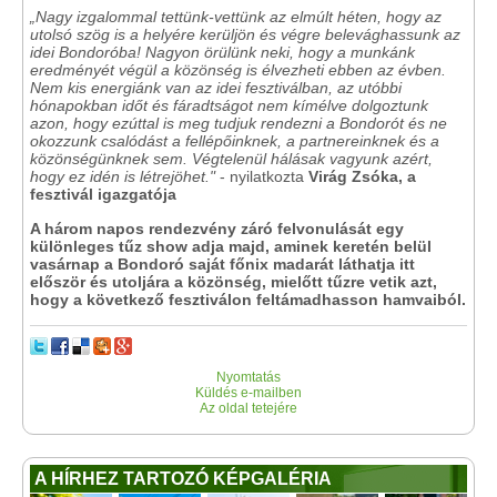
„Nagy izgalommal tettünk-vettünk az elmúlt héten, hogy az
utolsó szög is a helyére kerüljön és végre belevághassunk az
idei Bondoróba! Nagyon örülünk neki, hogy a munkánk
eredményét végül a közönség is élvezheti ebben az évben.
Nem kis energiánk van az idei fesztiválban, az utóbbi
hónapokban időt és fáradtságot nem kímélve dolgoztunk
azon, hogy ezúttal is meg tudjuk rendezni a Bondorót és ne
okozzunk csalódást a fellépőinknek, a partnereinknek és a
közönségünknek sem. Végtelenül hálásak vagyunk azért,
hogy ez idén is létrejöhet."
- nyilatkozta
Virág Zsóka, a
fesztivál igazgatója
A három napos rendezvény záró felvonulását egy
különleges tűz show adja majd, aminek keretén belül
vasárnap a Bondoró saját főnix madarát láthatja itt
először és utoljára a közönség, mielőtt tűzre vetik azt,
hogy a következő fesztiválon feltámadhasson hamvaiból.
Nyomtatás
Küldés e-mailben
Az oldal tetejére
A HÍRHEZ TARTOZÓ KÉPGALÉRIA