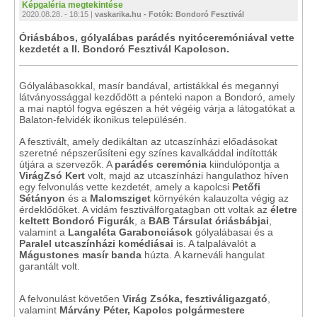
Képgaléria megtekintése
2020.08.28. - 18:15 |
vaskarika.hu - Fotók: Bondoró Fesztivál
Óriásbábos, gólyalábas parádés nyitóceremóniával vette
kezdetét a II. Bondoró Fesztivál Kapolcson.
Gólyalábasokkal, masír bandával, artistákkal és megannyi
látványossággal kezdődött a pénteki napon a Bondoró, amely
a mai naptól fogva egészen a hét végéig várja a látogatókat a
Balaton-felvidék ikonikus településén.
A fesztivált, amely dedikáltan az utcaszínházi előadásokat
szeretné népszerűsíteni egy színes kavalkáddal indították
útjára a szervezők. A
parádés ceremónia
kiindulópontja a
VirágZsó Kert
volt, majd az utcaszínházi hangulathoz híven
egy felvonulás vette kezdetét, amely a kapolcsi
Petőfi
Sétányon
és a
Malomsziget
környékén kalauzolta végig az
érdeklődőket. A vidám fesztiválforgatagban ott voltak az
életre
keltett Bondoró Figurák
, a
BAB Társulat óriásbábjai
,
valamint a
Langaléta Garabonciások
gólyalábasai és a
Paralel utcaszínházi komédiásai
is. A talpalávalót a
Mágustones masír banda
húzta. A karneváli hangulat
garantált volt.
A felvonulást követően
Virág Zsóka, fesztiváligazgató
,
valamint
Márvány Péter, Kapolcs polgármestere