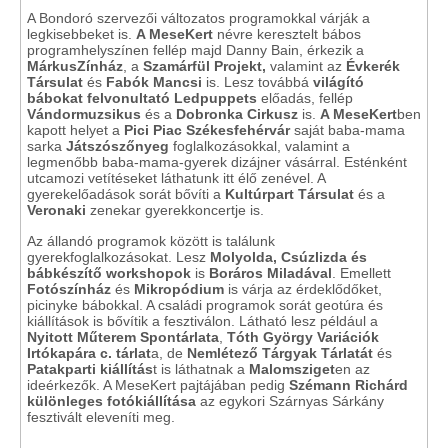
A Bondoró szervezői változatos programokkal várják a
legkisebbeket is.
A MeseKert
névre keresztelt bábos
programhelyszínen fellép majd Danny Bain, érkezik a
MárkusZínház
, a
Szamárfül Projekt
,
valamint az
Évkerék
Társulat
és
Fabók Mancsi
is. Lesz továbbá
világító
bábokat felvonultató
Ledpuppets
előadás, fellép
Vándormuzsikus
és a
Dobronka Cirkusz
is.
A MeseKert
ben
kapott helyet a
Pici Piac Székesfehérvár
saját baba-mama
sarka
Játszószőnyeg
foglalkozásokkal, valamint a
legmenőbb baba-mama-gyerek dizájner vásárral. Esténként
utcamozi vetítéseket láthatunk itt élő zenével. A
gyerekelőadások sorát bővíti a
Kultúrpart Társulat
és a
Veronaki
zenekar gyerekkoncertje is.
Az állandó programok között is találunk
gyerekfoglalkozásokat. Lesz
Molyolda, Csúzlizda és
bábkészítő workshopok
is
Boráros Miladával
. Emellett
Fotószínház
és
Mikropódium
is várja az érdeklődőket,
picinyke bábokkal. A családi programok sorát geotúra és
kiállítások is bővítik a fesztiválon. Látható lesz például a
Nyitott Műterem Spontárlata
,
Tóth György Variációk
Irtókapára c. tárlat
a, de
Nemlétező Tárgyak Tárlatát
és
Patakparti kiállítás
t is láthatnak a
Malomsziget
en az
ideérkezők. A MeseKert pajtájában pedig
Szémann Richárd
különleges fotókiállítása
az egykori Szárnyas Sárkány
fesztivált eleveníti meg.