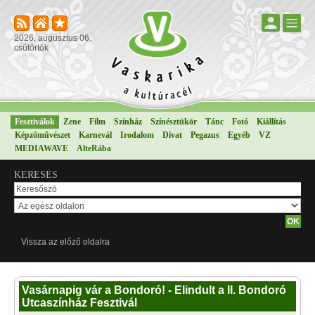
2026. augusztus 06.
csütörtök
Fesztiválok
Zene
Film
Színház
Színésztükör
Tánc
Fotó
Kiállítás
Képzőművészet
Karnevál
Irodalom
Divat
Pegazus
Egyéb
VZ
MEDIAWAVE
AlteRába
KERESÉS
Vissza az előző oldalra
Vasárnapig vár a Bondoró! - Elindult a II. Bondoró
Utcaszínház Fesztivál