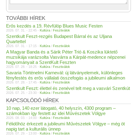
TOVÁBBI HÍREK
Erős kezdés a 19. Révfülöp Blues Music Festen
2026. 07. 31. - 22:45 -
Kultúra
/
Fesztiválok
Szentkult Feszt-rezgés Budapest Bárral és az Uljana
Quartettel
2026. 07. 31. - 17:15 -
Kultúra
/
Fesztiválok
A Magyar Banda és a Sárik Péter Trió & Koszika lüktető
muzsikája varázsolta Vasvárra a Kárpát-medence népzenei
hagyományait a SzentKult Feszten
2026. 07. 28. - 18:25 -
Kultúra
/
Fesztiválok
Savaria Történelmi Karnevál: új látványelemek, különleges
fényfestés és erős vállalati összefogás a jubileumi alkalmon
2026. 07. 28. - 17:45 -
Kultúra
/
Fesztiválok
Szentkult Feszt: élettel és zenével telt meg a vasvári Szentkút
2026. 07. 25. - 23:30 -
Kultúra
/
Fesztiválok
KAPCSOLÓDÓ HÍREK
10 nap, 140 ezer látogató, 40 helyszín, 4300 program –
számokban így festett az idei Művészetek Völgye
2026. 08. 03. - 14:00 -
Kultúra
/
Fesztiválok
Félidőhöz érkezett a jubileumi Művészetek Völgye – még öt
napig tart a kulturális ünnep
2026. 07. 29. - 13:00 -
Kultúra
/
Fesztiválok