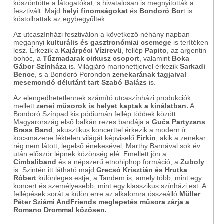
köszöntötte a látogatókat, s hivatalosan is megnyitották a
fesztivált. Majd
helyi finomságokat
és
Bondoró Bor
t is
kóstolhattak az egybegyűltek.
Az utcaszínházi fesztiválon a következő néhány napban
megannyi
kulturális és gasztronómiai csemege
is terítéken
lesz. Érkezik a
Kajárpéci Vízirevü
, fellép
Papito
, az argentin
bohóc, a
Tűzmadarak cirkusz csoport
, valamint
Boka
Gábor Színháza
is. Világjáró marionettjeivel érkezik
Sarkadi
Bence
, s a Bondoró Porondon
zenekarának tagjaival
mesemondó délutánt tart Szabó Balázs
is.
Az elengedhetetlennek számító utcaszínházi produkciók
mellett
zenei műsorok is helyet kaptak a kínálatban.
A
Bondoró Színpad kis pódiumán fellép többek között
Magyarország első balkán rezes bandája a
Guča Partyzans
Brass Band
, akusztikus koncerttel érkezik a modern ír
kocsmazene féktelen világát képviselő
Firkin
, akik a zenekar
rég nem látott, legelső énekesével, Marthy Barnával sok év
után először lépnek közönség elé. Emellett jön a
Cimbaliband
és a népszerű etnohiphop formáció, a
Zuboly
is. Szintén itt látható majd
Grecsó Krisztián és Hrutka
Róbert
különleges estje, a Tandem is, amely több, mint egy
koncert és személyesebb, mint egy klasszikus színházi est. A
fellépések sorát a külön erre az alkalomra összeálló
Müller
Péter Sziámi AndFriends meglepetés műsora zárja a
Romano Drommal közösen.