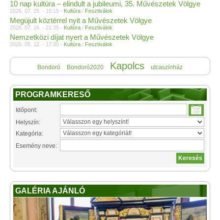
10 nap kultúra – elindult a jubileumi, 35. Művészetek Völgye
2026. 07. 25. - 15:15 -
Kultúra
/
Fesztiválok
Megújult köztérrel nyit a Művészetek Völgye
2026. 07. 16. - 21:35 -
Kultúra
/
Fesztiválok
Nemzetközi díjat nyert a Művészetek Völgye
2026. 05. 12. - 17:30 -
Kultúra
/
Fesztiválok
Kapolcs
Bondoró
Bondoró2020
utcaszínház
PROGRAMKERESŐ
Időpont:
Helyszín:
Kategória:
Esemény neve:
GALÉRIA AJÁNLÓ