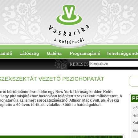
adidő
Látószög
Galéria
Programajánló
Tehetséggond
KERESÉS
 SZEXSZEKTÁT VEZETŐ PSZICHOPATÁT
tartó börtönbüntetésre ítélte egy New York-i bíróság kedden Keith
ki egy piramisjátékhoz hasonlóan felépített szexszektát működtetett. A
P
ronatanúja az ismert sorozatszínésznő, Allison Mack volt, aki évekig
egítette a 60 éves férfit, de vádalkut kötött a hatóságokkal.
Idő
Hel
Kat
Es