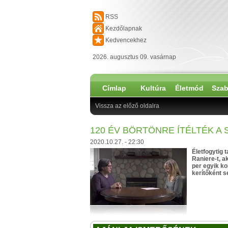
RSS
Kezdőlapnak
Kedvencekhez
2026. augusztus 09. vasárnap
Címlap
Kultúra
Életmód
Szab
Vissza az előző oldalra
120 ÉV BÖRTÖNRE ÍTÉLTÉK A
2020.10.27. - 22:30
Életfogytig 
Raniere-t, a
per egyik ko
kerítőként s