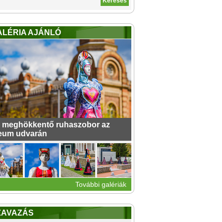
ALÉRIA AJÁNLÓ
 meghökkentő ruhaszobor az
eum udvarán
További galériák
ZAVAZÁS