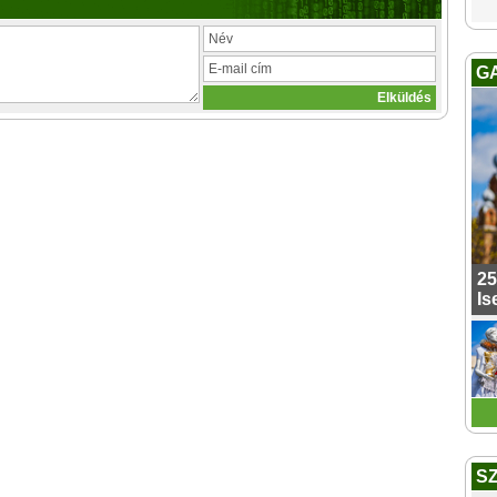
G
25
Is
S