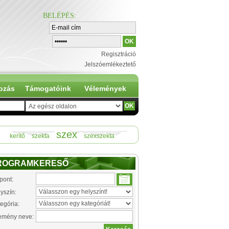
BELÉPÉS
:
Regisztráció
Jelszóemlékeztető
ozás
Támogatóink
Vélemények
szex
kerítő
szekta
szexszekta
ROGRAMKERESŐ
pont:
yszín:
egória:
emény neve: