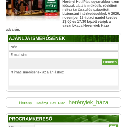
Herényi Heti Piac ugyanakkor ezen
időszak alatt is működik, rövidített
nyitva tartással és szigorított
biztonsági intézkedésekkel. A 2020.
november 13-i piaci naptól kezdve
13:00 és 17:30 között várjuk a
vásárlókat a Herényiek Háza
udvarán.
AJÁNLJA ISMERŐSÉNEK
herényiek_háza
Herény
Herényi_Heti_Piac
PROGRAMKERESŐ