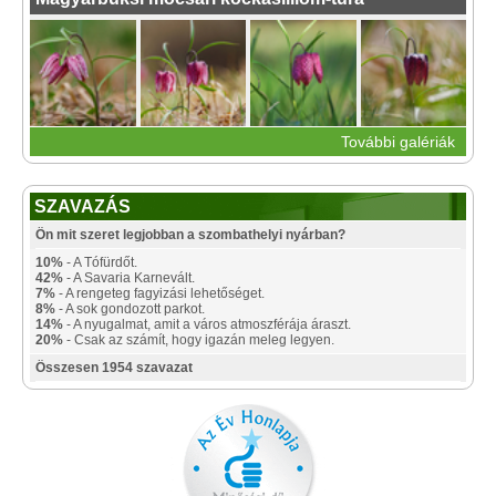
További galériák
SZAVAZÁS
Ön mit szeret legjobban a szombathelyi nyárban?
10%
- A Tófürdőt.
42%
- A Savaria Karnevált.
7%
- A rengeteg fagyizási lehetőséget.
8%
- A sok gondozott parkot.
14%
- A nyugalmat, amit a város atmoszférája áraszt.
20%
- Csak az számít, hogy igazán meleg legyen.
Összesen 1954 szavazat