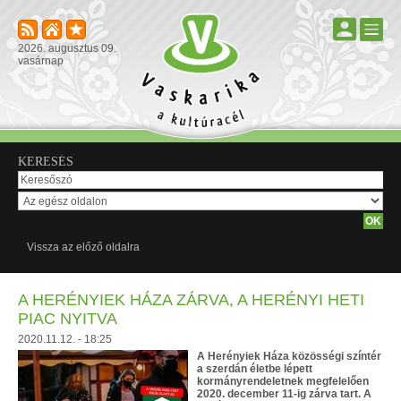
2026. augusztus 09.
vasárnap
KERESÉS
Vissza az előző oldalra
A HERÉNYIEK HÁZA ZÁRVA, A HERÉNYI HETI
PIAC NYITVA
2020.11.12. - 18:25
A Herényiek Háza közösségi színtér
a szerdán életbe lépett
kormányrendeletnek megfelelően
2020. december 11-ig zárva tart. A