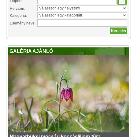
Időpont:
Helyszín:
Kategória:
Esemény neve:
GALÉRIA AJÁNLÓ
Magyarbüksi mocsári kockásliliom-túra