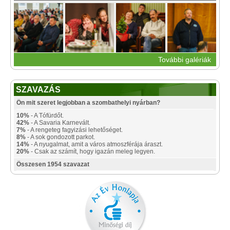
További galériák
SZAVAZÁS
Ön mit szeret legjobban a szombathelyi nyárban?
10%
- A Tófürdőt.
42%
- A Savaria Karnevált.
7%
- A rengeteg fagyizási lehetőséget.
8%
- A sok gondozott parkot.
14%
- A nyugalmat, amit a város atmoszférája áraszt.
20%
- Csak az számít, hogy igazán meleg legyen.
Összesen 1954 szavazat