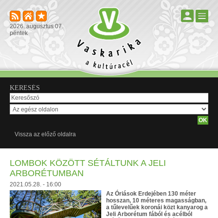
2026. augusztus 07.
péntek
KERESÉS
Vissza az előző oldalra
LOMBOK KÖZÖTT SÉTÁLTUNK A JELI
ARBORÉTUMBAN
2021.05.28. - 16:00
Az Óriások Erdejében 130 méter
hosszan, 10 méteres magasságban,
a tűlevelűek koronái közt kanyarog a
Jeli Arborétum fából és acélból