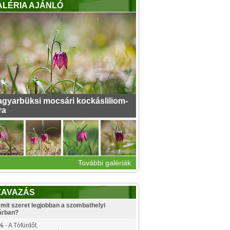
ALÉRIA AJÁNLÓ
gyarbüksi mocsári kockásliliom-
ra
További galériák
ZAVAZÁS
mit szeret legjobban a szombathelyi
árban?
%
- A Tófürdőt.