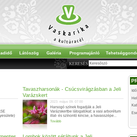
adidő
Látószög
Galéria
Programajánló
Tehetséggond
KERESÉS
P
Tavaszharsonák - Csúcsvirágzásban a Jeli
Idő
Varázskert
Hel
2023. május 09. 07:00
Kat
Harsogó színek fogadják a Jeli
ASE
Varázskertbe látogatókat: a vasi arborétum
Es
yesülete)
illat- és színontó kincse, a havasszépe...
Tovább
jmentes
Lombok között sétáltunk a Jeli