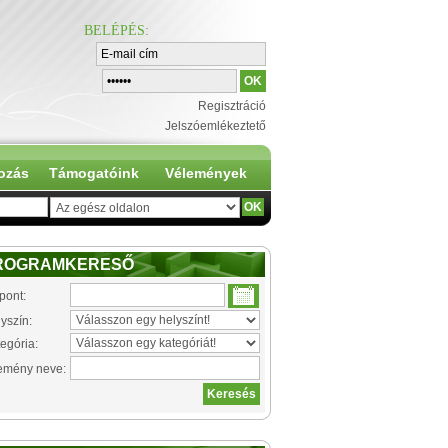
BELÉPÉS
:
Regisztráció
Jelszóemlékeztető
ozás
Támogatóink
Vélemények
ROGRAMKERESŐ
pont:
yszín:
egória:
emény neve: