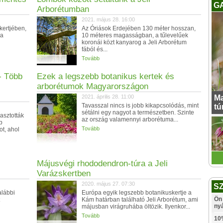
G
Arborétumban
2021. május 28. 16:00
kertjében,
Az Óriások Erdejében 130 méter hosszan,
 a
10 méteres magasságban, a tűlevelűek
koronái közt kanyarog a Jeli Arborétum
fából és...
Tovább
- Több
Ezek a legszebb botanikus kertek és
arborétumok Magyarországon
2021. április 28. 11:00
Ma
Tavasszal nincs is jobb kikapcsolódás, mint
tú
sétálni egy nagyot a természetben. Szinte
asztották
az ország valamennyi arborétuma...
b
Tovább
ot, ahol
Májusvégi rhododendron-túra a Jeli
Varázskertben
2020. május 27. 07:30
S
alábbi
Európa egyik legszebb botanikuskertje a
Ön 
Kám határban található Jeli Arborétum, ami
ny
májusban virágruhába öltözik. Ilyenkor...
Tovább
10