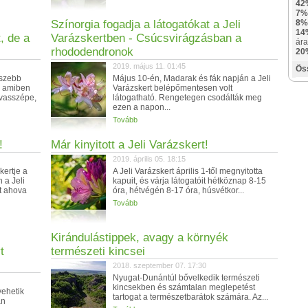
42
7%
Színorgia fogadja a látogatókat a Jeli
8%
14
, de a
Varázskertben - Csúcsvirágzásban a
ára
rhododendronok
20
2019. május 11. 01:45
Ös
gszebb
Május 10-én, Madarak és fák napján a Jeli
t, amiben
Varázskert belépőmentesen volt
avasszépe,
látogatható. Rengetegen csodálták meg
ezen a napon...
Tovább
!
Már kinyitott a Jeli Varázskert!
2019. április 05. 18:15
kertje a
A Jeli Varázskert április 1-től megnyitotta
 a Jeli
kapuit, és várja látogatóit hétköznap 8-15
t ahova
óra, hétvégén 8-17 óra, húsvétkor...
Tovább
Kirándulástippek, avagy a környék
t
természeti kincsei
2018. szeptember 07. 17:30
Nyugat-Dunántúl bővelkedik természeti
kincsekben és számtalan meglepetést
vehetik
tartogat a természetbarátok számára. Az...
an