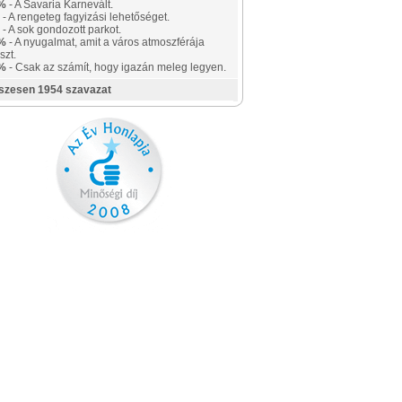
%
- A Savaria Karnevált.
- A rengeteg fagyizási lehetőséget.
- A sok gondozott parkot.
%
- A nyugalmat, amit a város atmoszférája
szt.
%
- Csak az számít, hogy igazán meleg legyen.
szesen 1954 szavazat