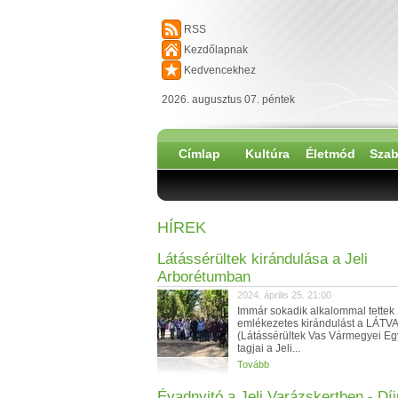
RSS
Kezdőlapnak
Kedvencekhez
2026. augusztus 07. péntek
Címlap
Kultúra
Életmód
Szab
HÍREK
Látássérültek kirándulása a Jeli
Arborétumban
2024. április 25. 21:00
Immár sokadik alkalommal tettek
emlékezetes kirándulást a LÁTV
(Látássérültek Vas Vármegyei Eg
tagjai a Jeli...
Tovább
Évadnyitó a Jeli Varázskertben - Dí