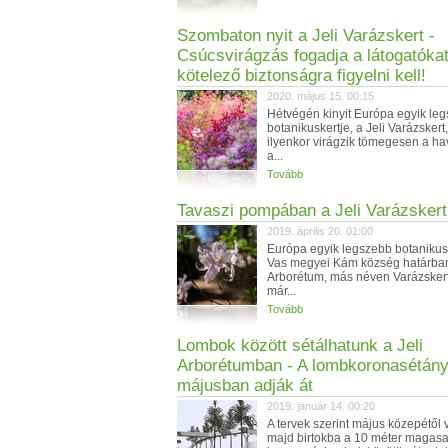
Szombaton nyit a Jeli Varázskert -
Csúcsvirágzás fogadja a látogatókat
kötelező biztonságra figyelni kell!
2020. május 15. 00:15
Hétvégén kinyit Európa egyik le
botanikuskertje, a Jeli Varázsker
ilyenkor virágzik tömegesen a h
a...
Tovább
Tavaszi pompában a Jeli Varázskert
2019. április 20. 01:00
Európa egyik legszebb botanikus
Vas megyei Kám község határban
Arborétum, más néven Varázsker
már...
Tovább
Lombok között sétálhatunk a Jeli
Arborétumban - A lombkoronasétány
májusban adják át
2019. január 14. 00:20
A tervek szerint május közepétől 
majd birtokba a 10 méter magas