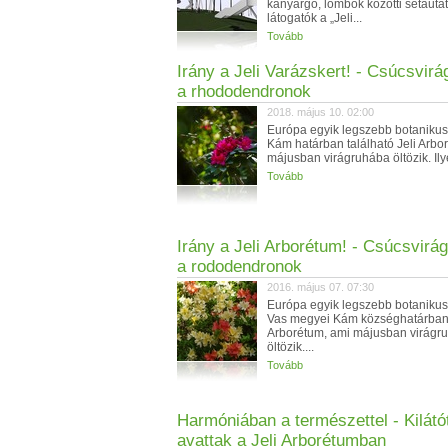
kanyargó, lombok közötti sétautat
látogatók a „Jeli...
Tovább
Irány a Jeli Varázskert! - Csúcsvir
a rhododendronok
2018. május 10. 02:00
Európa egyik legszebb botanikus
Kám határban található Jeli Arbo
májusban virágruhába öltözik. Ilye
Tovább
Irány a Jeli Arborétum! - Csúcsvirá
a rododendronok
2016. május 07. 07:30
Európa egyik legszebb botanikus
Vas megyei Kám községhatárban 
Arborétum, ami májusban virágr
öltözik....
Tovább
Harmóniában a természettel - Kilátó
avattak a Jeli Arborétumban