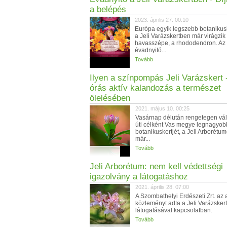
a belépés
2023. április 27. 00:10
Európa egyik legszebb botanikus
a Jeli Varázskertben már virágzik
havasszépe, a rhododendron. Az
évadnyitó...
Tovább
Ilyen a színpompás Jeli Varázskert 
órás aktív kalandozás a természet
ölelésében
2021. május 10. 00:25
Vasárnap délután rengetegen vál
úti célként Vas megye legnagyob
botanikuskertjét, a Jeli Arborétum
már...
Tovább
Jeli Arborétum: nem kell védettségi
igazolvány a látogatáshoz
2021. április 28. 07:00
A Szombathelyi Erdészeti Zrt. az 
közleményt adta a Jeli Varázskert
látogatásával kapcsolatban.
Tovább