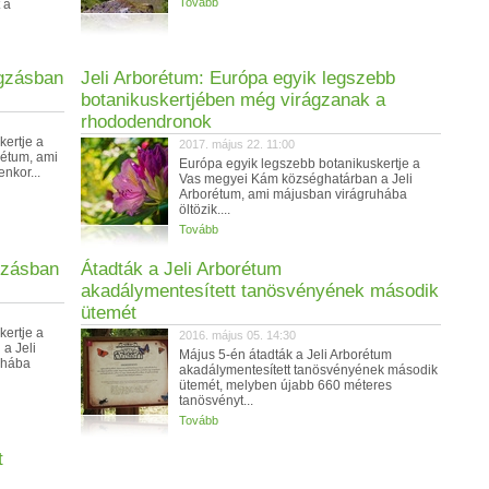
Tovább
 a
ágzásban
Jeli Arborétum: Európa egyik legszebb
botanikuskertjében még virágzanak a
rhododendronok
kertje a
2017. május 22. 11:00
rétum, ami
Európa egyik legszebb botanikuskertje a
nkor...
Vas megyei Kám községhatárban a Jeli
Arborétum, ami májusban virágruhába
öltözik....
Tovább
gzásban
Átadták a Jeli Arborétum
akadálymentesített tanösvényének második
ütemét
kertje a
2016. május 05. 14:30
a Jeli
Május 5-én átadták a Jeli Arborétum
uhába
akadálymentesített tanösvényének második
ütemét, melyben újabb 660 méteres
tanösvényt...
Tovább
t