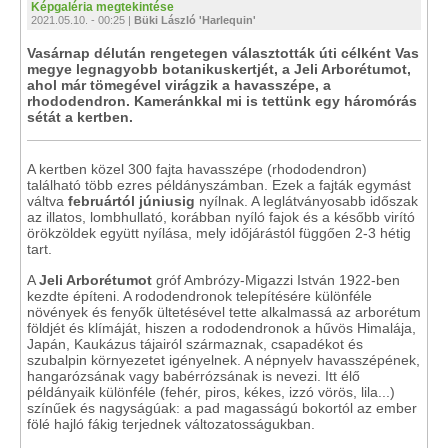
Képgaléria megtekintése
2021.05.10. - 00:25 |
Büki László 'Harlequin'
Vasárnap délután rengetegen választották úti célként Vas
megye legnagyobb botanikuskertjét, a Jeli Arborétumot,
ahol már tömegével virágzik a havasszépe, a
rhododendron. Kameránkkal mi is tettünk egy háromórás
sétát a kertben.
A kertben közel 300 fajta havasszépe (rhododendron)
található több ezres példányszámban. Ezek a fajták egymást
váltva
februártól júniusig
nyílnak. A leglátványosabb időszak
az illatos, lombhullató, korábban nyíló fajok és a később virító
örökzöldek együtt nyílása, mely időjárástól függően 2-3 hétig
tart.
A
Jeli Arborétumot
gróf Ambrózy-Migazzi István 1922-ben
kezdte építeni. A rododendronok telepítésére különféle
növények és fenyők ültetésével tette alkalmassá az arborétum
földjét és klímáját, hiszen a rododendronok a hűvös Himalája,
Japán, Kaukázus tájairól származnak, csapadékot és
szubalpin környezetet igényelnek. A népnyelv havasszépének,
hangarózsának vagy babérrózsának is nevezi. Itt élő
példányaik különféle (fehér, piros, kékes, izzó vörös, lila...)
színűek és nagyságúak: a pad magasságú bokortól az ember
fölé hajló fákig terjednek változatosságukban.