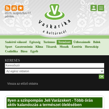
2026. augusztus 07.
péntek
Szakértő válaszol
Egészség
Turizmus
Természet
Útibeszámoló
Bálok
Sport
Gasztronómia
Klíma
Tűsarok
Mozaik
Ezotéria
Horoszkóp
Családika
Bizsu
Egyéb
KERESÉS
Vissza az előző oldalra
Ilyen a színpompás Jeli Varázskert - Több órás
aktív kalandozás a természet ölelésében