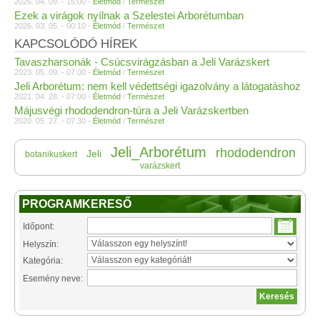
2026. 04. 09. - 15:00 -
Életmód
/
Természet
Ezek a virágok nyílnak a Szelestei Arborétumban
2026. 03. 05. - 00:10 -
Életmód
/
Természet
KAPCSOLÓDÓ HÍREK
Tavaszharsonák - Csúcsvirágzásban a Jeli Varázskert
2023. 05. 09. - 07:00 -
Életmód
/
Természet
Jeli Arborétum: nem kell védettségi igazolvány a látogatáshoz
2021. 04. 28. - 07:00 -
Életmód
/
Természet
Májusvégi rhododendron-túra a Jeli Varázskertben
2020. 05. 27. - 07:30 -
Életmód
/
Természet
Jeli_Arborétum
rhododendron
Jeli
botanikuskert
varázskert
PROGRAMKERESŐ
Időpont:
Helyszín:
Kategória:
Esemény neve: