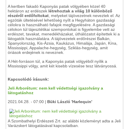
A kertben fakadó Kaponyás patak völgyében közel 40
hektáron az erdészek
létrehoztak a világ 10 különböző
részéről erdőfoltokat
, melyeket tájövezetnek neveztek el. Az
egzóták ültetésével lehetőség nyílt a Hegyháton gazdasági
célokra is használható fafajok megfigyelésére. A gazdasági
célokon túl tájesztétikai szempontokat is figyelembe vett az
erdészet, tavakat, menedékházakat, úthálózatot építettek ki a
látogatók használatára. A tájövezetek erdőrészei Balkán,
Spanyolország, Kis-Ázsia, Kaukázus, Himalája, Japán, Kína,
Mississippi, Appalache-hegység, Sziklás-hegység, amit
óriások erdejének is neveznek.
A Hét-forráson túl, a Kaponyás patak völgyéből nyílik a
Mississippi völgy, amit két kisebb vízesése tesz látványossá.
Kapcsolódó írásunk:
Jeli Arborétum: nem kell védettségi igazolvány a
látogatáshoz
2021.04.28. - 07:00 |
Büki László 'Harlequin'
A Szombathelyi Erdészeti Zrt. az alábbi közleményt adta a Jeli
Varázskert látogatásával kapcsolatban.