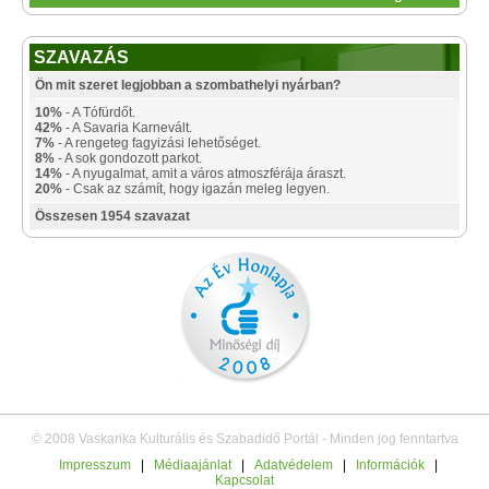
SZAVAZÁS
Ön mit szeret legjobban a szombathelyi nyárban?
10%
- A Tófürdőt.
42%
- A Savaria Karnevált.
7%
- A rengeteg fagyizási lehetőséget.
8%
- A sok gondozott parkot.
14%
- A nyugalmat, amit a város atmoszférája áraszt.
20%
- Csak az számít, hogy igazán meleg legyen.
Összesen 1954 szavazat
© 2008 Vaskarika Kulturális és Szabadidő Portál - Minden jog fenntartva
Impresszum
|
Médiaajánlat
|
Adatvédelem
|
Információk
|
Kapcsolat