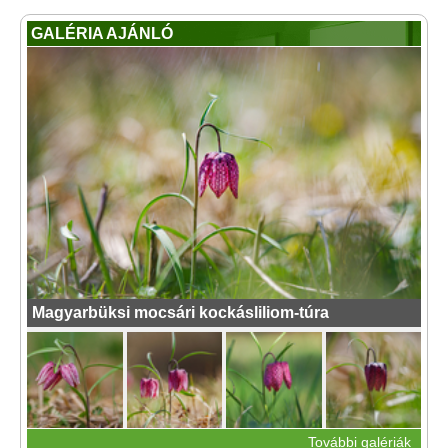
GALÉRIA AJÁNLÓ
Magyarbüksi mocsári kockásliliom-túra
További galériák