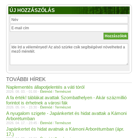
ÚJ HOZZÁSZÓLÁS
TOVÁBBI HÍREK
Naplementés állapotjelentés a váti tóról
2026. 08. 03. - 01:00 -
Életmód
/
Természet
A fa érték! táblákat avattak Szombathelyen - Akár százmillió
forintot is érhetnek a városi fák
2026. 05. 04. - 15:30 -
Életmód
/
Természet
A nyugalom szigete - Japánkertet és hidat avattak a Kámoni
Arborétumban
2026. 04. 17. - 23:45 -
Életmód
/
Természet
Japánkertet és hidat avatnak a Kámoni Arborétumban (ápr.
17.)