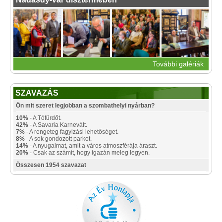
További galériák
SZAVAZÁS
Ön mit szeret legjobban a szombathelyi nyárban?
10%
- A Tófürdőt.
42%
- A Savaria Karnevált.
7%
- A rengeteg fagyizási lehetőséget.
8%
- A sok gondozott parkot.
14%
- A nyugalmat, amit a város atmoszférája áraszt.
20%
- Csak az számít, hogy igazán meleg legyen.
Összesen 1954 szavazat