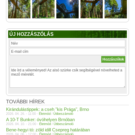
ÚJ HOZZÁSZÓLÁS
TOVÁBBI HÍREK
Kirándulástippek: a cseh "kis Prága", Brno
2026. 04. 26. - 11:00 -
Életmód
/
Útibeszámoló
A 10-T Bunker: óvóhelyen Brnóban
2026. 04. 10. - 21:00 -
Életmód
/
Útibeszámoló
Bene-hegyi tó: zöld idill Csepreg határában
2026. 04. 06. - 17:00 -
Életmód
/
Útibeszámoló