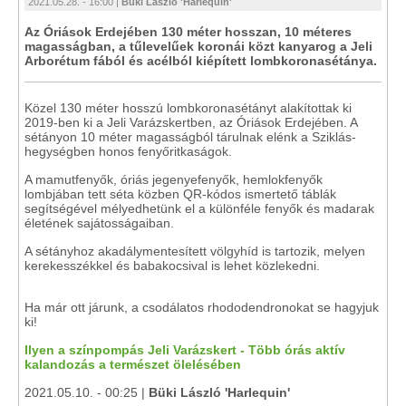
2021.05.28. - 16:00 |
Büki László 'Harlequin'
Az Óriások Erdejében 130 méter hosszan, 10 méteres
magasságban, a tűlevelűek koronái közt kanyarog a Jeli
Arborétum fából és acélból kiépített lombkoronasétánya.
Közel 130 méter hosszú lombkoronasétányt alakítottak ki
2019-ben ki a Jeli Varázskertben, az Óriások Erdejében. A
sétányon 10 méter magasságból tárulnak elénk a Sziklás-
hegységben honos fenyőritkaságok.
A mamutfenyők, óriás jegenyefenyők, hemlokfenyők
lombjában tett séta közben QR-kódos ismertető táblák
segítségével mélyedhetünk el a különféle fenyők és madarak
életének sajátosságaiban.
A sétányhoz akadálymentesített völgyhíd is tartozik, melyen
kerekesszékkel és babakocsival is lehet közlekedni.
Ha már ott járunk, a csodálatos rhododendronokat se hagyjuk
ki!
Ilyen a színpompás Jeli Varázskert - Több órás aktív
kalandozás a természet ölelésében
2021.05.10. - 00:25 |
Büki László 'Harlequin'