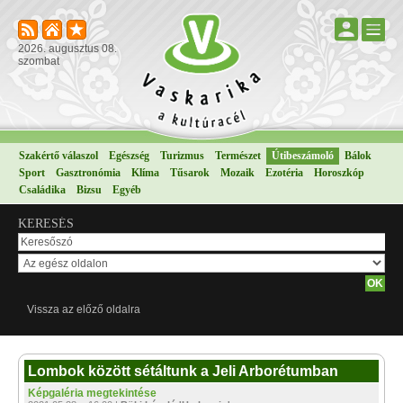
2026. augusztus 08.
szombat
Szakértő válaszol
Egészség
Turizmus
Természet
Útibeszámoló
Bálok
Sport
Gasztronómia
Klíma
Tűsarok
Mozaik
Ezotéria
Horoszkóp
Családika
Bizsu
Egyéb
KERESÉS
Vissza az előző oldalra
Lombok között sétáltunk a Jeli Arborétumban
Képgaléria megtekintése