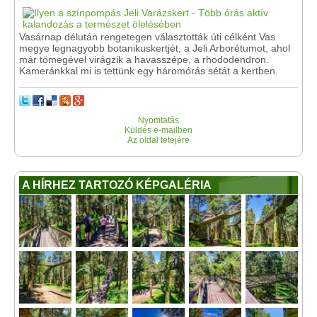
Vasárnap délután rengetegen választották úti célként Vas
megye legnagyobb botanikuskertjét, a Jeli Arborétumot, ahol
már tömegével virágzik a havasszépe, a rhododendron.
Kameránkkal mi is tettünk egy háromórás sétát a kertben.
Nyomtatás
Küldés e-mailben
Az oldal tetejére
A HÍRHEZ TARTOZÓ KÉPGALÉRIA