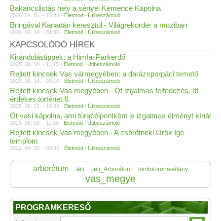
Bakancslistás hely a sényei Kemence Kápolna
2026. 04. 06. - 13:33 -
Életmód
/
Útibeszámoló
Bringával Kanadán keresztül - Világrekorder a moziban
2026. 02. 14. - 01:30 -
Életmód
/
Útibeszámoló
KAPCSOLÓDÓ HÍREK
Kirándulástippek: a Himfai Parkerdő
2025. 08. 30. - 11:15 -
Életmód
/
Útibeszámoló
Rejtett kincsek Vas vármegyében: a darázsporpáci temető
2025. 08. 14. - 00:10 -
Életmód
/
Útibeszámoló
Rejtett kincsek Vas megyében - Öt izgalmas felfedezés, öt
érdekes történet II.
2025. 08. 12. - 10:35 -
Életmód
/
Útibeszámoló
Öt vasi kápolna, ami túracélpontként is izgalmas élményt kínál
2025. 08. 09. - 11:00 -
Életmód
/
Útibeszámoló
Rejtett kincsek Vas megyében - A csörötneki Örök Ige
templom
2022. 04. 30. - 00:35 -
Életmód
/
Útibeszámoló
arborétum
Jeli
Jeli_Arborétum
lombkoronasétány
vas_megye
PROGRAMKERESŐ