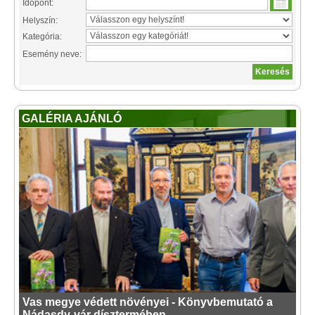
Időpont:
Helyszín:
Kategória:
Esemény neve:
GALÉRIA AJÁNLÓ
Vas megye védett növényei - Könyvbemutató a
Nádasdy-vár dísztermében