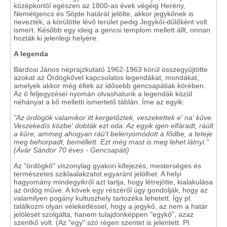
középkortól egészen az 1800-as évek végéig Herény,
Nemétgencs és Söpte határát jelölte, akkor jegykőnek is
nevezték, a körülötte lévő terület pedig Jegykői-dűlőként volt
ismert. Később egy ideig a gencsi templom mellett állt, onnan
hozták ki jelenlegi helyére.
A legenda
Bárdosi János néprajzkutató 1962-1963 körül összegyűjtötte
azokat az Ördögkővel kapcsolatos legendákat, mondákat,
amelyek akkor még éltek az idősebb gencsapátiak körében.
Az ő feljegyzései nyomán olvashatunk a legendák közül
néhányat a kő melletti ismertető táblán. Íme az egyik:
"Az ördögök valamikor itt kergetőztek, veszekettek e' na' kűve.
Veszekedís közbe' dobták ezt oda. Az egyik igen elfáradt, ráült
a kűre, ammeg ahogyan ráú't belenyomódott a fődbe, a teteje
meg behorpadt, beméllett. Ezt még mast is meg lehet látnyi."
(Ávár Sándor 70 éves - Gencsapáti)
Az "ördögkő" viszonylag gyakori kifejezés, mesterséges és
természetes sziklaalakzatot egyaránt jelölhet. A helyi
hagyomány mindegyikről azt tartja, hogy létrejötte, kialakulása
az ördög műve. A kövek egy részéről úgy gondolják, hogy az
valamilyen pogány kultuszhely tartozéka lehetett. Így pl.
találkozni olyan vélekedéssel, hogy a jegykő, az nem a határ
jelölését szolgálta, hanem tulajdonképpen "egykő", azaz
szentkő volt. (Az "egy" szó régen szentet is jelentett. Pl.