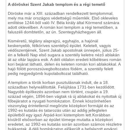
A döröskei Szent Jakab templom és a régi temető
Döröske már a XIII. században rendelkezett templommal,
mely ma már országos védettségű műemlék. Első okleveles
említése 1244-ből való IV. Béla király által Körmend számára
adott oklevélben. A román kori templom a régi temetőben, a
faluszéli dombtetőn, az ún. Szentegyházhegyen áll.
Kisméretű, téglány alaprajzú, egyhajós, a hajónál
keskenyebb, félköríves szentélyű épület. Keletelt, vagyis
védőszentjének, Szent Jakab apostolnak ünnepén, július 25-
én a felkelő Nap első sugara a szentély keletre néző ablakán
át az oltár lapjára esik. A déli oldalon eredeti kőbéléses román
kori bejárat látható, délen és keleten román kori ablakokkal. A
hajó fölött poroszsüvegboltozatos födém, a szentély felett
pedig negyedgömb kupolaboltozat található.
A templom a török korban pusztulásnak indult, de a 18.
században helyreállították. Felújítása 1731-ben kezdődött.
Nagyobb építkezés azonban nem történt, csupán a 19.
század végén, 1894-ben vágtak rá új ablakokat és nyitottak új
főbejáratot a nyugati homlokzaton. Ennek köszönhetően
viszonylag érintetlenül megőrizte középkori formáját és az
1992-es kutatás és tatarozás után az addig jellegtelen
épületből egy igazi Árpád-kori kistemplom lett.Korábban
kívülről elsősorban az épület tömege mutatta a középkori
eredetet, az 1992-es kutatás során azonban számos részletre
bukkantak. A déli homlokzaton előkerült a befalazott egykori