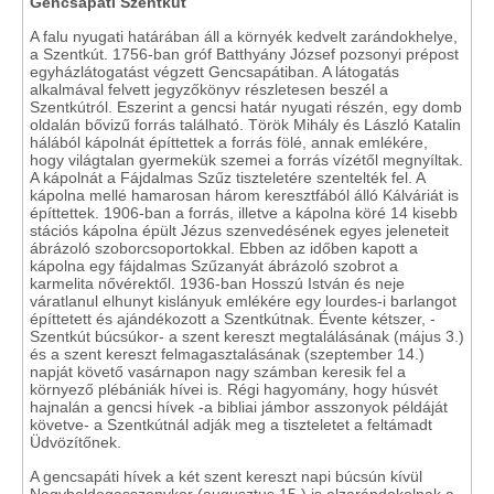
Gencsapáti Szentkút
A falu nyugati határában áll a környék kedvelt zarándokhelye,
a Szentkút. 1756-ban gróf Batthyány József pozsonyi prépost
egyházlátogatást végzett Gencsapátiban. A látogatás
alkalmával felvett jegyzőkönyv részletesen beszél a
Szentkútról. Eszerint a gencsi határ nyugati részén, egy domb
oldalán bővizű forrás található. Török Mihály és László Katalin
hálából kápolnát építtettek a forrás fölé, annak emlékére,
hogy világtalan gyermekük szemei a forrás vízétől megnyíltak.
A kápolnát a Fájdalmas Szűz tiszteletére szentelték fel. A
kápolna mellé hamarosan három keresztfából álló Kálváriát is
építtettek. 1906-ban a forrás, illetve a kápolna köré 14 kisebb
stációs kápolna épült Jézus szenvedésének egyes jeleneteit
ábrázoló szoborcsoportokkal. Ebben az időben kapott a
kápolna egy fájdalmas Szűzanyát ábrázoló szobrot a
karmelita nővérektől. 1936-ban Hosszú István és neje
váratlanul elhunyt kislányuk emlékére egy lourdes-i barlangot
építtetett és ajándékozott a Szentkútnak. Évente kétszer, -
Szentkút búcsúkor- a szent kereszt megtalálásának (május 3.)
és a szent kereszt felmagasztalásának (szeptember 14.)
napját követő vasárnapon nagy számban keresik fel a
környező plébániák hívei is. Régi hagyomány, hogy húsvét
hajnalán a gencsi hívek -a bibliai jámbor asszonyok példáját
követve- a Szentkútnál adják meg a tiszteletet a feltámadt
Üdvözítőnek.
A gencsapáti hívek a két szent kereszt napi búcsún kívül