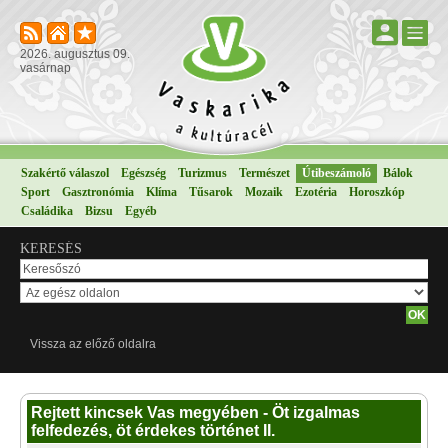
2026. augusztus 09.
vasárnap
Szakértő válaszol
Egészség
Turizmus
Természet
Útibeszámoló
Bálok
Sport
Gasztronómia
Klíma
Tűsarok
Mozaik
Ezotéria
Horoszkóp
Családika
Bizsu
Egyéb
KERESÉS
Vissza az előző oldalra
Rejtett kincsek Vas megyében - Öt izgalmas
felfedezés, öt érdekes történet II.