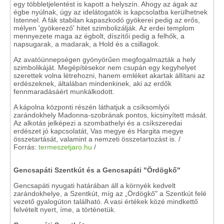
egy többletjelentést is kapott a helyszín. Ahogy az ágak az
égbe nyúlnak, úgy az idelátogatók is kapcsolatba kerülhetnek
Istennel. A fák stabilan kapaszkodó gyökerei pedig az erős,
mélyen 'gyökerező' hitet szimbolizálják. Az erdei templom
mennyezete maga az égbolt, díszítői pedig a felhők, a
napsugarak, a madarak, a Hold és a csillagok.
Az avatóünnepségen gyönyörűen megfogalmazták a hely
szimbolikáját. Megépítésekor nem csupán egy kegyhelyet
szerettek volna létrehozni, hanem emléket akartak állítani az
erdészeknek, általában mindenkinek, aki az erdők
fennmaradásáért munkálkodott.
A kápolna központi részén láthatjuk a csíksomlyói
zarándokhely Madonna-szobrának pontos, kicsinyített mását.
Az alkotás jelképezi a szombathelyi és a csíkszeredai
erdészet jó kapcsolatát, Vas megye és Hargita megye
összetartását, valamint a nemzeti összetartozást is. /
Forrás:
termeszetjaro.hu
/
Gencsapáti Szentkút és a Gencsapáti "Ördögkő"
Gencsapáti nyugati határában áll a környék kedvelt
zarándokhelye, a Szentkút, míg az „Ördögkő" a Szentkút felé
vezető gyalogúton található. A vasi értékek közé mindkettő
felvételt nyert, íme, a történetük.