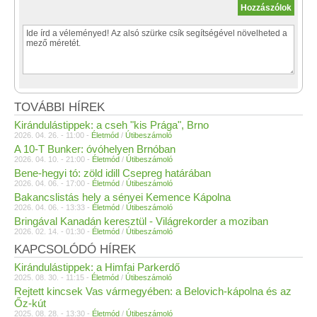
TOVÁBBI HÍREK
Kirándulástippek: a cseh "kis Prága", Brno
2026. 04. 26. - 11:00 -
Életmód
/
Útibeszámoló
A 10-T Bunker: óvóhelyen Brnóban
2026. 04. 10. - 21:00 -
Életmód
/
Útibeszámoló
Bene-hegyi tó: zöld idill Csepreg határában
2026. 04. 06. - 17:00 -
Életmód
/
Útibeszámoló
Bakancslistás hely a sényei Kemence Kápolna
2026. 04. 06. - 13:33 -
Életmód
/
Útibeszámoló
Bringával Kanadán keresztül - Világrekorder a moziban
2026. 02. 14. - 01:30 -
Életmód
/
Útibeszámoló
KAPCSOLÓDÓ HÍREK
Kirándulástippek: a Himfai Parkerdő
2025. 08. 30. - 11:15 -
Életmód
/
Útibeszámoló
Rejtett kincsek Vas vármegyében: a Belovich-kápolna és az
Őz-kút
2025. 08. 28. - 13:30 -
Életmód
/
Útibeszámoló