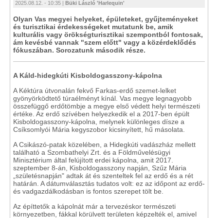
2025.08.12. - 10:35 |
Büki László 'Harlequin'
Olyan Vas megyei helyeket, épületeket, gyűjteményeket
és turisztikai érdekességeket mutatunk be, amik
kulturális vagy örökségturisztikai szempontból fontosak,
ám kevésbé vannak "szem előtt" vagy a közérdeklődés
fókuszában. Sorozatunk második része.
A Káld-hidegkúti Kisboldogasszony-kápolna
A Kéktúra útvonalán fekvő Farkas-erdő szemet-lelket
gyönyörködtető túraélményt kínál. Vas megye legnagyobb
összefüggő erdőtömbje a megye első védett helyi természeti
értéke. Az erdő szívében helyezkedik el a 2017-ben épült
Kisboldogasszony-kápolna, melynek különleges dísze a
Csíksomlyói Mária kegyszobor kicsinyített, hű másolata.
A Csikászó-patak közelében, a Hidegkúti vadászház mellett
található a Szombathelyi Zrt. és a Földművelésügyi
Minisztérium által felújított erdei kápolna, amit 2017.
szeptember 8-án, Kisboldogasszony napján, Szűz Mária
„születésnapján" adtak át és szenteltek fel az erdő és a rét
határán. A dátumválasztás tudatos volt: ez az időpont az erdő-
és vadgazdálkodásban is fontos szerepet tölt be.
Az építtetők a kápolnát már a tervezéskor természeti
környezetben, fákkal körülvett területen képzelték el, amivel