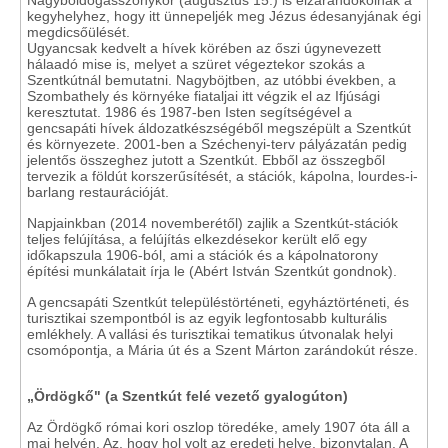
Nagyboldogasszonykor (augusztus 15.) is elzarándokolnak a
kegyhelyhez, hogy itt ünnepeljék meg Jézus édesanyjának égi
megdicsőülését.
Ugyancsak kedvelt a hívek körében az őszi úgynevezett
hálaadó mise is, melyet a szüret végeztekor szokás a
Szentkútnál bemutatni. Nagyböjtben, az utóbbi években, a
Szombathely és környéke fiataljai itt végzik el az Ifjúsági
keresztutat. 1986 és 1987-ben Isten segítségével a
gencsapáti hívek áldozatkészségéből megszépült a Szentkút
és környezete. 2001-ben a Széchenyi-terv pályázatán pedig
jelentős összeghez jutott a Szentkút. Ebből az összegből
tervezik a földút korszerűsítését, a stációk, kápolna, lourdes-i-
barlang restaurációját.
Napjainkban (2014 novemberétől) zajlik a Szentkút-stációk
teljes felújítása, a felújítás elkezdésekor került elő egy
időkapszula 1906-ból, ami a stációk és a kápolnatorony
építési munkálatait írja le (Abért István Szentkút gondnok).
A gencsapáti Szentkút településtörténeti, egyháztörténeti, és
turisztikai szempontból is az egyik legfontosabb kulturális
emlékhely. A vallási és turisztikai tematikus útvonalak helyi
csomópontja, a Mária út és a Szent Márton zarándokút része.
„Ördögkő" (a Szentkút felé vezető gyalogúton)
Az Ördögkő római kori oszlop töredéke, amely 1907 óta áll a
mai helyén. Az, hogy hol volt az eredeti helye, bizonytalan. A