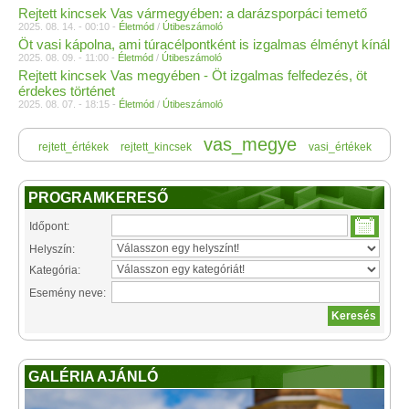
Rejtett kincsek Vas vármegyében: a darázsporpáci temető
2025. 08. 14. - 00:10 -
Életmód
/
Útibeszámoló
Öt vasi kápolna, ami túracélpontként is izgalmas élményt kínál
2025. 08. 09. - 11:00 -
Életmód
/
Útibeszámoló
Rejtett kincsek Vas megyében - Öt izgalmas felfedezés, öt
érdekes történet
2025. 08. 07. - 18:15 -
Életmód
/
Útibeszámoló
vas_megye
rejtett_értékek
rejtett_kincsek
vasi_értékek
PROGRAMKERESŐ
Időpont:
Helyszín:
Kategória:
Esemény neve:
GALÉRIA AJÁNLÓ