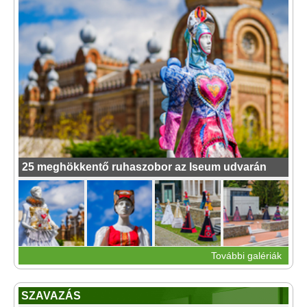
25 meghökkentő ruhaszobor az Iseum udvarán
További galériák
SZAVAZÁS