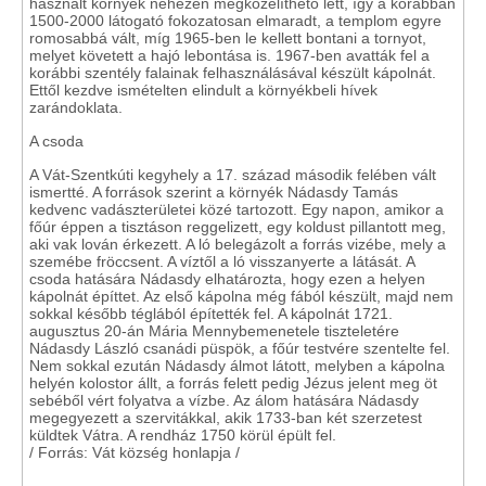
használt környék nehezen megközelíthető lett, így a korábban
1500-2000 látogató fokozatosan elmaradt, a templom egyre
romosabbá vált, míg 1965-ben le kellett bontani a tornyot,
melyet követett a hajó lebontása is. 1967-ben avatták fel a
korábbi szentély falainak felhasználásával készült kápolnát.
Ettől kezdve ismételten elindult a környékbeli hívek
zarándoklata.
A csoda
A Vát-Szentkúti kegyhely a 17. század második felében vált
ismertté. A források szerint a környék Nádasdy Tamás
kedvenc vadászterületei közé tartozott. Egy napon, amikor a
főúr éppen a tisztáson reggelizett, egy koldust pillantott meg,
aki vak lován érkezett. A ló belegázolt a forrás vizébe, mely a
szemébe fröccsent. A víztől a ló visszanyerte a látását. A
csoda hatására Nádasdy elhatározta, hogy ezen a helyen
kápolnát építtet. Az első kápolna még fából készült, majd nem
sokkal később téglából építették fel. A kápolnát 1721.
augusztus 20-án Mária Mennybemenetele tiszteletére
Nádasdy László csanádi püspök, a főúr testvére szentelte fel.
Nem sokkal ezután Nádasdy álmot látott, melyben a kápolna
helyén kolostor állt, a forrás felett pedig Jézus jelent meg öt
sebéből vért folyatva a vízbe. Az álom hatására Nádasdy
megegyezett a szervitákkal, akik 1733-ban két szerzetest
küldtek Vátra. A rendház 1750 körül épült fel.
/ Forrás: Vát község honlapja /