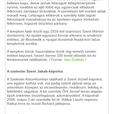
bélletes kapu, illetve annak lefaragott előépítményének
nyoma, továbbá az ajtó fölött egy ugyancsak elfalazott
félköríves záródású lőrésablak. A szentélyen két eredeti ablak
maradt meg. Lefaragva előkerült a szentély falát tagoló
féloszlopok maradványa és az épületen egykor körbefutó
félköríves, fogazott díszítésű párkány.
A templom falát díszíti egy 1916-ból származó Szent Márton
dombormű. Az épület egyszerű formái ellenére is rendkívül
értékes, jól illeszkedik a nyugat-dunántúli Árpád-kori falusi
templomok sorába.
A templom körüli, használaton kívüli régi temető szintén
értéket képvisel, hiszen benne 100 évnél idősebb kő-és
fémkeresztek találhatóak. / Forrás:
Vasi Értéktár
/
A szelestei Szent Jakab-kápolna
A Szelestei Arborétumban található a Szent József-kápolna,
ami egykor kútház volt, ma pedig nyitott ajtóval várja az
arborétum közepén az elcsendesedni, imádkozni, lelkileg is
feltöltődni vágyókat. A kis szentély Őrfi József tervei alapján
épült önkéntes összefogással, adományokból. A kápolnát
2009. május 2-án szentelte fel dr. Rátkai László esperes,
Rátkai Imre és Inzsöl Richárd plébános.