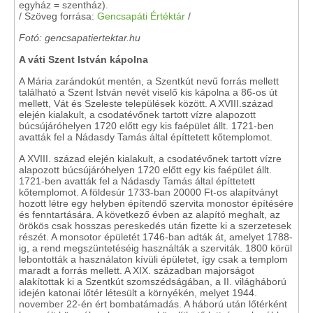
egyház = szentház).
/ Szöveg forrása:
Gencsapáti Értéktár
/
Fotó: gencsapatiertektar.hu
A váti Szent István kápolna
A Mária zarándokút mentén, a Szentkút nevű forrás mellett
található a Szent István nevét viselő kis kápolna a 86-os út
mellett, Vát és Szeleste települések között. A XVIII.század
elején kialakult, a csodatévőnek tartott vízre alapozott
búcsújáróhelyen 1720 előtt egy kis faépület állt. 1721-ben
avatták fel a Nádasdy Tamás által építtetett kőtemplomot.
A XVIII. század elején kialakult, a csodatévőnek tartott vízre
alapozott búcsújáróhelyen 1720 előtt egy kis faépület állt.
1721-ben avatták fel a Nádasdy Tamás által építtetett
kőtemplomot. A földesúr 1733-ban 20000 Ft-os alapítványt
hozott létre egy helyben építendő szervita monostor építésére
és fenntartására. A következő évben az alapító meghalt, az
örökös csak hosszas pereskedés után fizette ki a szerzetesek
részét. A monsotor épületét 1746-ban adták át, amelyet 1788-
ig, a rend megszüntetéséig használták a szerviták. 1800 körül
lebontották a használaton kívüli épületet, így csak a templom
maradt a forrás mellett. A XIX. században majorságot
alakítottak ki a Szentkút szomszédságában, a II. világháború
idején katonai lőtér létesült a környékén, melyet 1944.
november 22-én ért bombatámadás. A háború után lőtérként