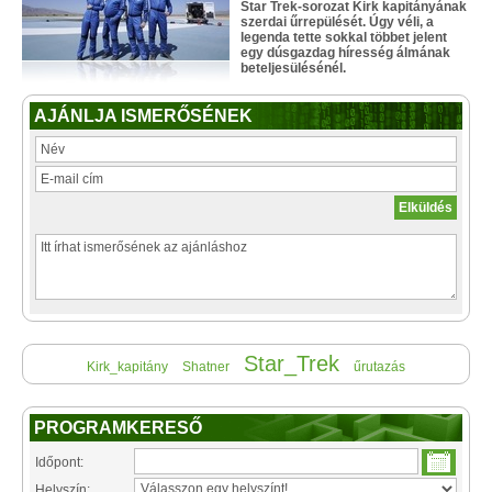
Star Trek-sorozat Kirk kapitányának
szerdai űrrepülését. Úgy véli, a
legenda tette sokkal többet jelent
egy dúsgazdag híresség álmának
beteljesülésénél.
AJÁNLJA ISMERŐSÉNEK
Star_Trek
Kirk_kapitány
Shatner
űrutazás
PROGRAMKERESŐ
Időpont:
Helyszín: