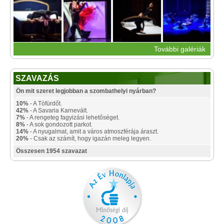
További galériák
SZAVAZÁS
Ön mit szeret legjobban a szombathelyi nyárban?
10%
- A Tófürdőt.
42%
- A Savaria Karnevált.
7%
- A rengeteg fagyizási lehetőséget.
8%
- A sok gondozott parkot.
14%
- A nyugalmat, amit a város atmoszférája áraszt.
20%
- Csak az számít, hogy igazán meleg legyen.
Összesen 1954 szavazat