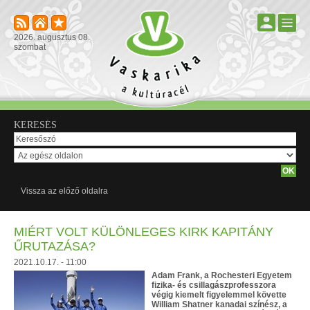
2026. augusztus 08.
szombat
KERESÉS
Vissza az előző oldalra
MIÉRT VOLT KÜLÖNLEGES KIRK KAPITÁNY
ŰRUTAZÁSA?
2021.10.17. - 11:00
Adam Frank, a Rochesteri Egyetem
fizika- és csillagászprofesszora
végig kiemelt figyelemmel követte
William Shatner kanadai színész, a