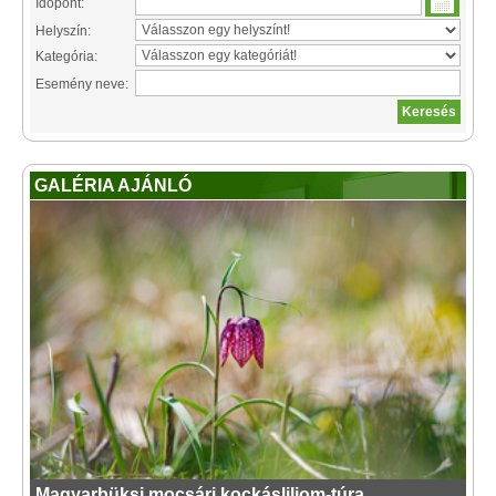
Időpont:
Helyszín:
Kategória:
Esemény neve:
GALÉRIA AJÁNLÓ
Magyarbüksi mocsári kockásliliom-túra