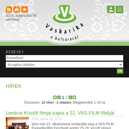
2026. augusztus 08.
szombat
KERESÉS
HÍREK
1
2
Összesen:
22 tétel - 2 oldalon
, Megjelenítve 1-20-ig
Lendvai Kristóf filmje kapta a 22. VAS-FILM fődíját
2026. április 26. 20:50
Idén már 22. alkalommal rendezték meg a VAS-FILM
Függetlenfilm Fesztivált április 25-26. között Vépen.