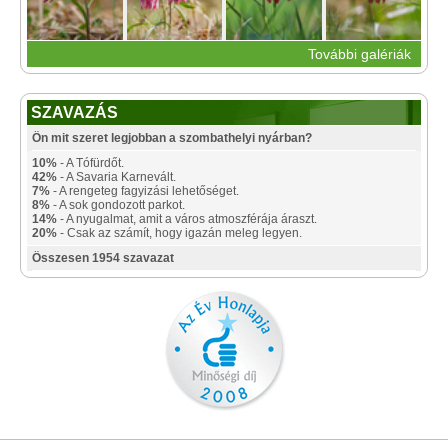
További galériák
SZAVAZÁS
Ön mit szeret legjobban a szombathelyi nyárban?
10%
- A Tófürdőt.
42%
- A Savaria Karnevált.
7%
- A rengeteg fagyizási lehetőséget.
8%
- A sok gondozott parkot.
14%
- A nyugalmat, amit a város atmoszférája áraszt.
20%
- Csak az számít, hogy igazán meleg legyen.
Összesen 1954 szavazat