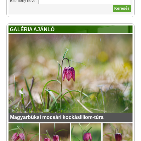
Esemény neve:
GALÉRIA AJÁNLÓ
Magyarbüksi mocsári kockásliliom-túra