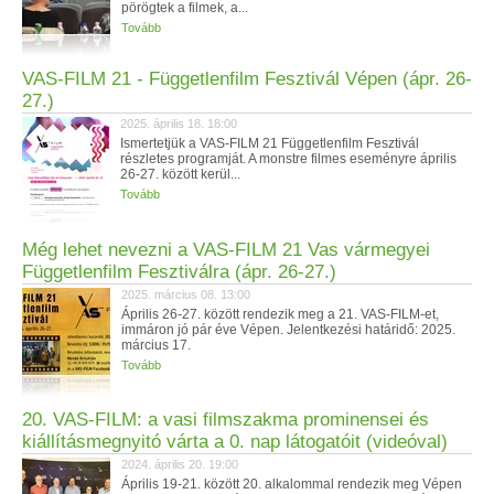
pörögtek a filmek, a...
Tovább
VAS-FILM 21 - Függetlenfilm Fesztivál Vépen (ápr. 26-
27.)
2025. április 18. 18:00
Ismertetjük a VAS-FILM 21 Függetlenfilm Fesztivál
részletes programját. A monstre filmes eseményre április
26-27. között kerül...
Tovább
Még lehet nevezni a VAS-FILM 21 Vas vármegyei
Függetlenfilm Fesztiválra (ápr. 26-27.)
2025. március 08. 13:00
Április 26-27. között rendezik meg a 21. VAS-FILM-et,
immáron jó pár éve Vépen. Jelentkezési határidő: 2025.
március 17.
Tovább
20. VAS-FILM: a vasi filmszakma prominensei és
kiállításmegnyitó várta a 0. nap látogatóit (videóval)
2024. április 20. 19:00
Április 19-21. között 20. alkalommal rendezik meg Vépen