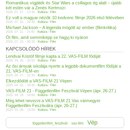
Romantikus vígjáték és Star Wars a csillagos ég alatt – újabb
két estén vár a Zenés Kertmozi
2026. 07. 27. - 13:30 -
Kultúra
/
Film
Ez volt a magyar nézők 10 kedvenc filmje 2026 első félévében
2026. 07. 16. - 20:40 -
Kultúra
/
Film
Michael Jackson – A legenda mögött az ember (filmkritika)
2026. 07. 11. - 14:40 -
Kultúra
/
Film
Öt film, amit semmiképp se hagyj ki nyáron
2026. 07. 10. - 00:30 -
Kultúra
/
Film
KAPCSOLÓDÓ HÍREK
Lendvai Kristóf filmje kapta a 22. VAS-FILM fődíját
2026. 04. 26. - 20:50 -
Kultúra
/
Film
Az ősi árnyak iskolája nyerte a legjobb dokumentfilm fődíját a
21. VAS-FILM-en
2025. 04. 27. - 22:30 -
Kultúra
/
Film
Elkezdődött a VAS-FILM 21 Vépen
2025. 04. 26. - 18:45 -
Kultúra
/
Film
VAS-FILM 21 - Függetlenfilm Fesztivál Vépen (ápr. 26-27.)
2025. 04. 18. - 18:00 -
Kultúra
/
Film
Még lehet nevezni a VAS-FILM 21 Vas vármegyei
Függetlenfilm Fesztiválra (ápr. 26-27.)
2025. 03. 08. - 13:00 -
Kultúra
/
Film
Vép
függetlenfilm_fesztivál
vas-film