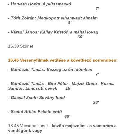
- Horváth Horka: A plüssmackó
7'
- Tóth Zoltán: Megkopott elhamvadt álmaim
8'
- Váradi János: Kállay Kristóf, a máltai lovag
60'
16.30 Szünet
16.45 Versenyfilmek vetítése a következő sorrendben:
- Bánóczki Tamás: Bezzeg az én időmben
7'
- Bánóczki Tamás - Biró Péter - Majzik Gréta - Kozma
Sándor: Elmosott nevek 18'
- Gacsal Zsolt: Sovány hold
38'
- Szabó Attila: Fekete erdő
60'
18.45 Vacsoraszünet -
közös majszolás
- a vacsorára a
vendégünk vagy