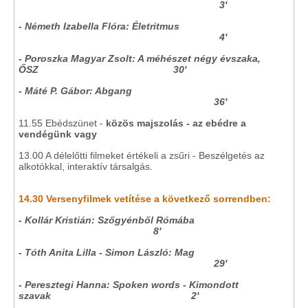
3'
- Németh Izabella Flóra: Életritmus
4'
- Poroszka Magyar Zsolt: A méhészet négy évszaka,
ŐSZ 30'
- Máté P. Gábor: Abgang
36'
11.55 Ebédszünet -
közös majszolás
- az ebédre a
vendégünk vagy
13.00 A délelőtti filmeket értékeli a zsűri - Beszélgetés az
alkotókkal, interaktív társalgás.
14.30 Versenyfilmek vetítése a következő sorrendben:
- Kollár Kristián: Szőgyénből Rómába
8'
- Tóth Anita Lilla - Simon László: Mag
29'
- Peresztegi Hanna: Spoken words - Kimondott
szavak 2'