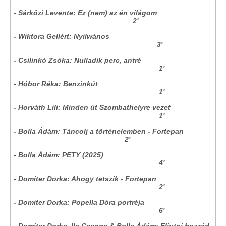
- Sárközi Levente: Ez (nem) az én világom
2'
- Wiktora Gellért: Nyilwános
3'
- Csilinkó Zsóka: Nulladik perc, antré
1'
- Hóbor Réka: Benzinkút
1'
- Horváth Lili: Minden út Szombathelyre vezet
1'
- Bolla Ádám: Táncolj a történelemben - Fortepan
2'
- Bolla Ádám: PETY (2025)
4'
- Domiter Dorka: Ahogy tetszik - Fortepan
2'
- Domiter Dorka: Popella Dóra portréja
6'