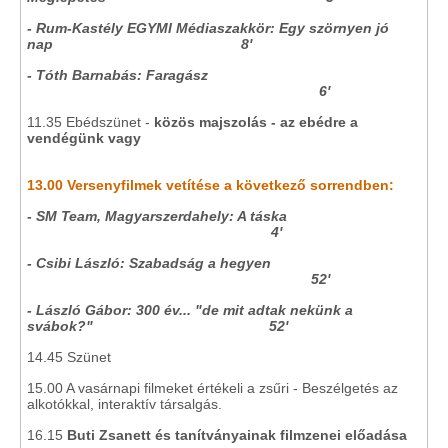
- Rum-Kastély EGYMI Médiaszakkör: Egy szörnyen jó
nap 8'
- Tóth Barnabás: Faragász
6'
11.35 Ebédszünet -
közös majszolás
- az ebédre a
vendégünk vagy
13.00 Versenyfilmek vetítése a következő sorrendben:
- SM Team, Magyarszerdahely: A táska
4'
- Csibi László: Szabadság a hegyen
52'
- László Gábor: 300 év... "de mit adtak nekünk a
svábok?" 52'
14.45 Szünet
15.00 A vasárnapi filmeket értékeli a zsűri - Beszélgetés az
alkotókkal, interaktív társalgás.
16.15
Buti Zsanett és tanítványainak filmzenei előadása