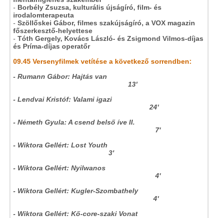
-
Borbély Zsuzsa, kulturális újságíró, film- és
irodalomterapeuta
-
Szöllőskei Gábor,
filmes szakújságíró, a VOX magazin
főszerkesztő-helyettese
-
Tóth Gergely, Kovács László- és Zsigmond Vilmos-díjas
és Príma-díjas operatőr
09.45 Versenyfilmek vetítése a következő sorrendben:
- Rumann Gábor: Hajtás van
13'
- Lendvai Kristóf: Valami igazi
24'
- Németh Gyula: A csend belső íve II.
7'
- Wiktora Gellért: Lost Youth
3'
- Wiktora Gellért: Nyilwanos
4'
- Wiktora Gellért: Kugler-Szombathely
4'
- Wiktora Gellért: Kő-core-szaki Vonat