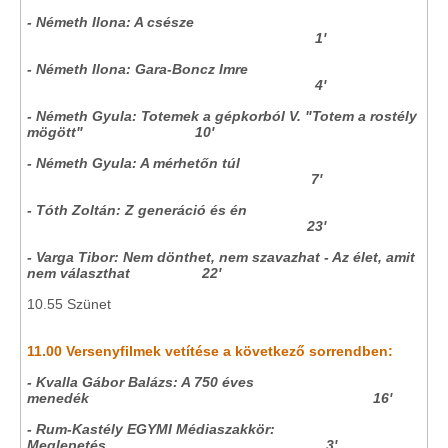
- Németh Ilona: A csésze
1'
- Németh Ilona: Gara-Boncz Imre
4'
- Németh Gyula: Totemek a gépkorból V. "Totem a rostély
mögött" 10'
- Németh Gyula: A mérhetőn túl
7'
- Tóth Zoltán: Z generáció és én
23'
- Varga Tibor: Nem dönthet, nem szavazhat - Az élet, amit
nem választhat 22'
10.55 Szünet
11.00 Versenyfilmek vetítése a következő sorrendben:
- Kvalla Gábor Balázs: A 750 éves
menedék 16'
- Rum-Kastély EGYMI Médiaszakkör:
Meglepetés 3'