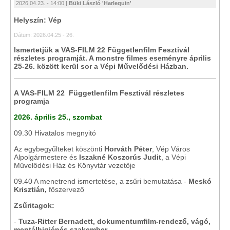
2026.04.23. - 14:00 |
Büki László 'Harlequin'
Helyszín: Vép
Dátum: 2026.04.25 - 26.
Ismertetjük a VAS-FILM 22 Függetlenfilm Fesztivál
részletes programját. A monstre filmes eseményre április
25-26. között kerül sor a Vépi Művelődési Házban.
A VAS-FILM 22 Függetlenfilm Fesztivál
részletes
programja
2026. április 25., szombat
09.30 Hivatalos megnyitó
Az egybegyűlteket köszönti
Horváth Péter
, Vép Város
Alpolgármestere és
Iszakné Koszorús Judit
, a Vépi
Művelődési Ház és Könyvtár vezetője
09.40 A menetrend ismertetése, a zsűri bemutatása -
Meskó
Krisztián,
főszervező
Zsűritagok:
-
Tuza-Ritter Bernadett, dokumentumfilm-rendező, vágó,
mentálhigiénés szakember