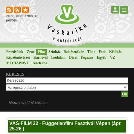
2026. augusztus 07.
péntek
Fesztiválok
Zene
Film
Színház
Színésztükör
Tánc
Fotó
Kiállítás
Képzőművészet
Karnevál
Irodalom
Divat
Pegazus
Egyéb
VZ
MEDIAWAVE
AlteRába
KERESÉS
Vissza az előző oldalra
VAS-FILM 22 - Függetlenfilm Fesztivál Vépen (ápr.
25-26.)