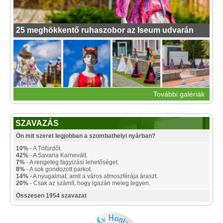
25 meghökkentő ruhaszobor az Iseum udvarán
További galériák
SZAVAZÁS
Ön mit szeret legjobban a szombathelyi nyárban?
10%
- A Tófürdőt.
42%
- A Savaria Karnevált.
7%
- A rengeteg fagyizási lehetőséget.
8%
- A sok gondozott parkot.
14%
- A nyugalmat, amit a város atmoszférája áraszt.
20%
- Csak az számít, hogy igazán meleg legyen.
Összesen 1954 szavazat