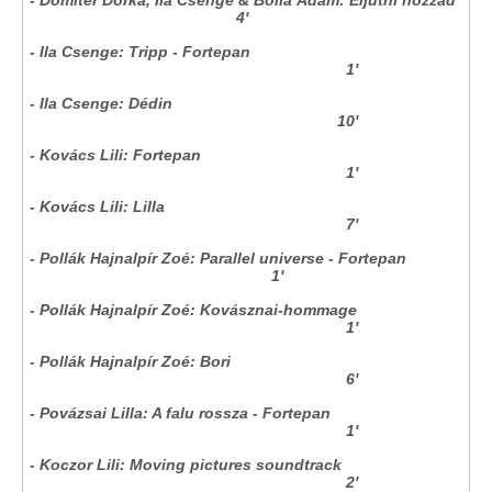
- Domiter Dorka, Ila Csenge & Bolla Ádám: Eljutni hozzád
4'
- Ila Csenge: Tripp - Fortepan
1'
- Ila Csenge: Dédin
10'
- Kovács Lili: Fortepan
1'
- Kovács Lili: Lilla
7'
- Pollák Hajnalpír Zoé: Parallel universe - Fortepan
1'
- Pollák Hajnalpír Zoé: Kovásznai-hommage
1'
- Pollák Hajnalpír Zoé: Bori
6'
- Povázsai Lilla: A falu rossza - Fortepan
1'
- Koczor Lili: Moving pictures soundtrack
2'