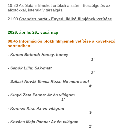
19.30 A délutáni filmeket értékeli a zsűri - Beszélgetés az
alkotókkal, interaktív társalgás.
21.00
Csendes barát - Enyedi Ildikó filmjének vetítése
2026. április 26., vasárnap
08.45 Információs blokk filmjeinek vetítése a következő
sorrendben:
- Kunos Botond: Honey, honey
1'
- Sebők Lilla: Sak-matt
2'
- Szilasi-Novák Emma Róza: No more soul
4'
- Kinyó Zara Panna: Az én világom
1'
- Kormos Kíra: Az én világom
3'
- Kovács Maja Panna: Az én világom
1'