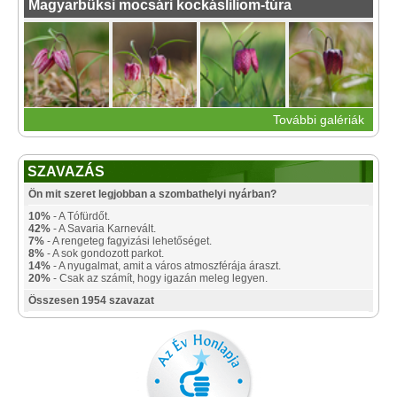
Magyarbüksi mocsári kockásliliom-túra
További galériák
SZAVAZÁS
Ön mit szeret legjobban a szombathelyi nyárban?
10%
- A Tófürdőt.
42%
- A Savaria Karnevált.
7%
- A rengeteg fagyizási lehetőséget.
8%
- A sok gondozott parkot.
14%
- A nyugalmat, amit a város atmoszférája áraszt.
20%
- Csak az számít, hogy igazán meleg legyen.
Összesen 1954 szavazat