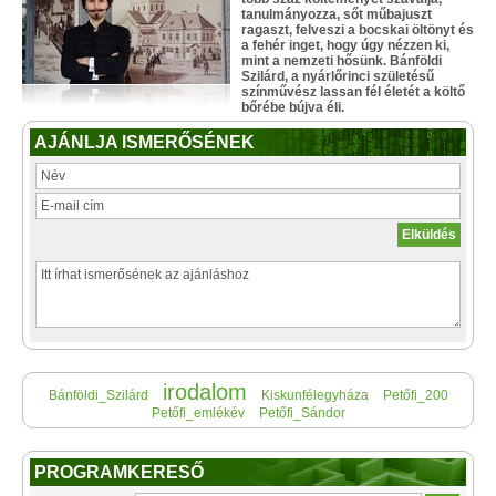
tanulmányozza, sőt műbajuszt
ragaszt, felveszi a bocskai öltönyt és
a fehér inget, hogy úgy nézzen ki,
mint a nemzeti hősünk. Bánföldi
Szilárd, a nyárlőrinci születésű
színművész lassan fél életét a költő
bőrébe bújva éli.
AJÁNLJA ISMERŐSÉNEK
irodalom
Bánföldi_Szilárd
Kiskunfélegyháza
Petőfi_200
Petőfi_emlékév
Petőfi_Sándor
PROGRAMKERESŐ