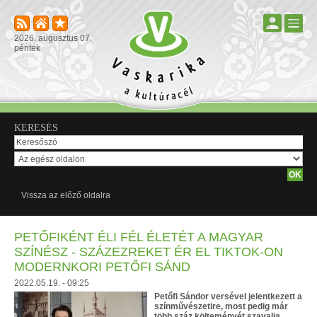
2026. augusztus 07.
péntek
KERESÉS
Vissza az előző oldalra
PETŐFIKÉNT ÉLI FÉL ÉLETÉT A MAGYAR
SZÍNÉSZ - SZÁZEZREKET ÉR EL TIKTOK-ON
MODERNKORI PETŐFI SÁND
2022.05.19. - 09:25
Petőfi Sándor versével jelentkezett a
színművészetire, most pedig már
több száz költeményét szavalja,