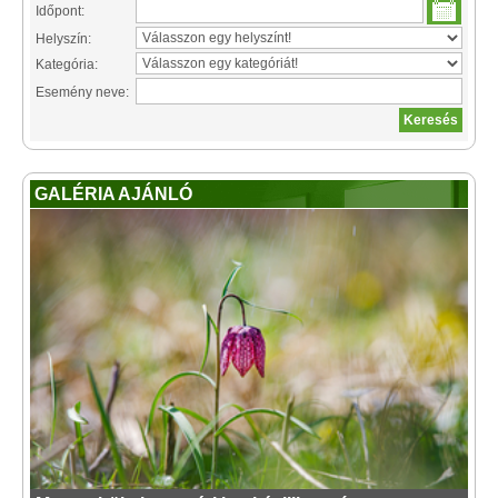
Időpont:
Helyszín:
Kategória:
Esemény neve:
GALÉRIA AJÁNLÓ