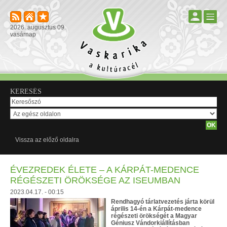
2026. augusztus 09.
vasárnap
KERESÉS
Vissza az előző oldalra
ÉVEZREDEK ÉLETE – A KÁRPÁT-MEDENCE
RÉGÉSZETI ÖRÖKSÉGE AZ ISEUMBAN
2023.04.17. - 00:15
Rendhagyó tárlatvezetés járta körül
április 14-én a Kárpát-medence
régészeti örökségét a Magyar
Géniusz Vándorkiállításban