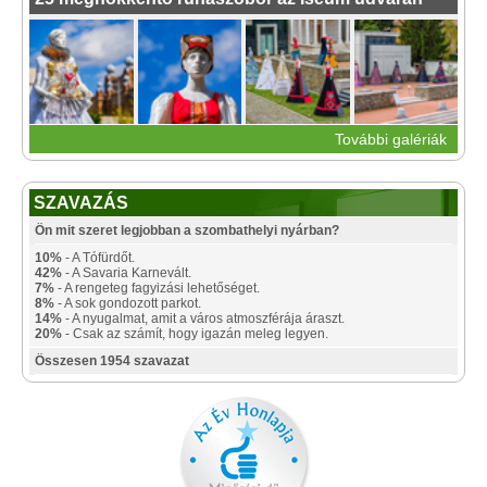
További galériák
SZAVAZÁS
Ön mit szeret legjobban a szombathelyi nyárban?
10%
- A Tófürdőt.
42%
- A Savaria Karnevált.
7%
- A rengeteg fagyizási lehetőséget.
8%
- A sok gondozott parkot.
14%
- A nyugalmat, amit a város atmoszférája áraszt.
20%
- Csak az számít, hogy igazán meleg legyen.
Összesen 1954 szavazat