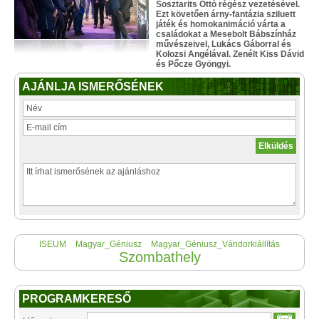
Sosztarits Ottó régész vezetésével.
Ezt követően árny-fantázia sziluett
játék és homokanimáció várta a
családokat a Mesebolt Bábszínház
művészeivel, Lukács Gáborral és
Kolozsi Angélával. Zenélt Kiss Dávid
és Pőcze Gyöngyi.
AJÁNLJA ISMERŐSÉNEK
ISEUM
Magyar_Géniusz
Magyar_Géniusz_Vándorkiállítás
Szombathely
PROGRAMKERESŐ