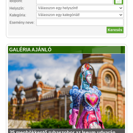
Időpont:
Helyszín:
Kategória:
Esemény neve:
GALÉRIA AJÁNLÓ
25 meghökkentő ruhaszobor az Iseum udvarán