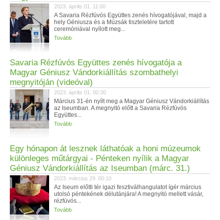
2023. április 01. 11:00
A Savaria Rézfúvós Együttes zenés hívogatójával, majd a
hely Géniusza és a Múzsák tiszteletére tartott
ceremóniával nyílott meg...
Tovább
Savaria Rézfúvós Együttes zenés hívogatója a
Magyar Géniusz Vándorkiállítás szombathelyi
megnyitóján (videóval)
2023. április 01. 00:30
Március 31-én nyílt meg a Magyar Géniusz Vándorkiállítás
az Iseumban. A megnyitó előtt a Savaria Rézfúvós
Együttes...
Tovább
Egy hónapon át lesznek láthatóak a honi múzeumok
különleges műtárgyai - Pénteken nyílik a Magyar
Géniusz Vándorkiállítás az Iseumban (márc. 31.)
2023. március 29. 00:10
Az Iseum előtti tér igazi fesztiválhangulatot ígér március
utolsó péntekének délutánjára! A megnyitó mellett vásár,
rézfúvós...
Tovább