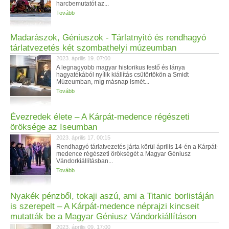
harcbemutatót az...
Tovább
Madarászok, Géniuszok - Tárlatnyitó és rendhagyó
tárlatvezetés két szombathelyi múzeumban
2023. április 19. 07:00
A legnagyobb magyar historikus festő és lánya
hagyatékából nyílik kiállítás csütörtökön a Smidt
Múzeumban, míg másnap ismét...
Tovább
Évezredek élete – A Kárpát-medence régészeti
öröksége az Iseumban
2023. április 17. 00:15
Rendhagyó tárlatvezetés járta körül április 14-én a Kárpát-
medence régészeti örökségét a Magyar Géniusz
Vándorkiállításban...
Tovább
Nyakék pénzből, tokaji aszú, ami a Titanic borlistáján
is szerepelt – A Kárpát-medence néprajzi kincseit
mutatták be a Magyar Géniusz Vándorkiállításon
2023. április 09. 17:00