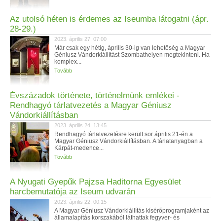
Az utolsó héten is érdemes az Iseumba látogatni (ápr.
28-29.)
2023. április 27. 07:00
Már csak egy hétig, április 30-ig van lehetőség a Magyar
Géniusz Vándorkiállítást Szombathelyen megtekinteni. Ha
komplex...
Tovább
Évszázadok története, történelmünk emlékei -
Rendhagyó tárlatvezetés a Magyar Géniusz
Vándorkiállításban
2023. április 24. 13:45
Rendhagyó tárlatvezetésre került sor április 21-én a
Magyar Géniusz Vándorkiállításban. A tárlatanyagban a
Kárpát-medence...
Tovább
A Nyugati Gyepűk Pajzsa Haditorna Egyesület
harcbemutatója az Iseum udvarán
2023. április 22. 00:15
A Magyar Géniusz Vándorkiállítás kísérőprogramjaként az
államalapítás korszakából láthattak fegyver- és