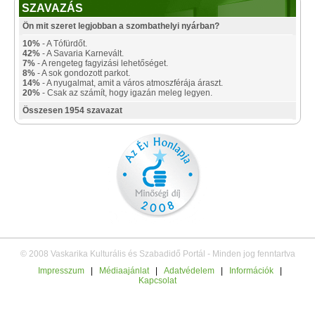
SZAVAZÁS
Ön mit szeret legjobban a szombathelyi nyárban?
10%
- A Tófürdőt.
42%
- A Savaria Karnevált.
7%
- A rengeteg fagyizási lehetőséget.
8%
- A sok gondozott parkot.
14%
- A nyugalmat, amit a város atmoszférája áraszt.
20%
- Csak az számít, hogy igazán meleg legyen.
Összesen 1954 szavazat
© 2008 Vaskarika Kulturális és Szabadidő Portál - Minden jog fenntartva
Impresszum
|
Médiaajánlat
|
Adatvédelem
|
Információk
|
Kapcsolat