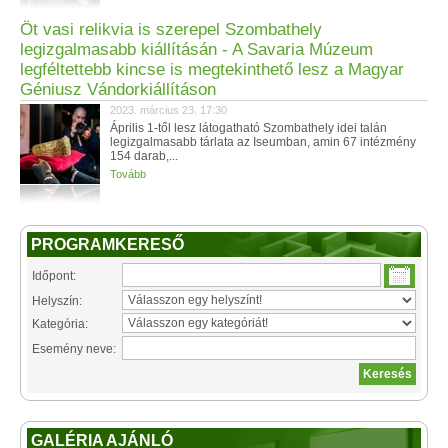
Öt vasi relikvia is szerepel Szombathely
legizgalmasabb kiállításán - A Savaria Múzeum
legféltettebb kincse is megtekinthető lesz a Magyar
Géniusz Vándorkiállításon
2023. március 23. 17:30
Április 1-től lesz látogatható Szombathely idei talán
legizgalmasabb tárlata az Iseumban, amin 67 intézmény
154 darab,...
Tovább
PROGRAMKERESŐ
Időpont:
Helyszín:
Kategória:
Esemény neve:
GALÉRIA AJÁNLÓ