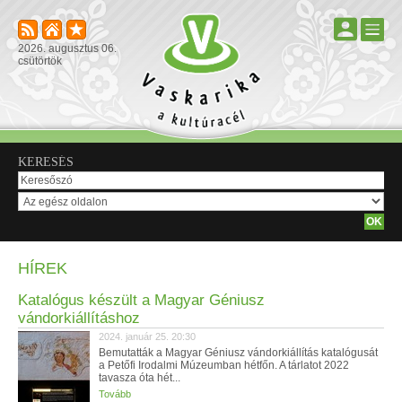
2026. augusztus 06.
csütörtök
KERESÉS
HÍREK
Katalógus készült a Magyar Géniusz
vándorkiállításhoz
2024. január 25. 20:30
Bemutatták a Magyar Géniusz vándorkiállítás katalógusát
a Petőfi Irodalmi Múzeumban hétfőn. A tárlatot 2022
tavasza óta hét...
Tovább