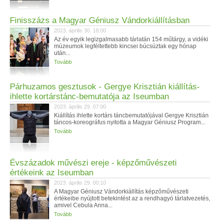
Finisszázs a Magyar Géniusz Vándorkiállításban
2023. április 30. 18:00
Az év egyik legizgalmasabb tárlatán 154 műtárgy, a vidéki
múzeumok legféltettebb kincsei búcsúztak egy hónap
után...
Tovább
Párhuzamos gesztusok - Gergye Krisztián kiállítás-
ihlette kortárstánc-bemutatója az Iseumban
2023. április 29. 07:00
Kiállítás ihlette kortárs táncbemutatójával Gergye Krisztián
táncos-koreográfus nyitotta a Magyar Géniusz Program...
Tovább
Évszázadok művészi ereje - képzőművészeti
értékeink az Iseumban
2023. április 29. 00:10
A Magyar Géniusz Vándorkiállítás képzőművészeti
értékeibe nyújtott betekintést az a rendhagyó tárlatvezetés,
amivel Cebula Anna...
Tovább