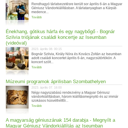
Rendhagyó tárlatvezetésre került sor április 6-án a Magyar
Géniusz Vándorkiállításban. A tárlatanyagban a Kárpát-
medence...
Tovább
Énekhang, gótikus hárfa és egy nagybőgő - Bognár
Szilvia triójának családi koncertje az Iseumban
(videóval)
2023. április 08. 00:15
Bognár Szilvia, Király Nóra és Kovács Zoltán az Iseumban
adott családi koncertet április 6-án, nagycsütörtökön. A
koncert szólt...
Tovább
Múzeumi programok áprilisban Szombathelyen
2023. április 07. 16:00
Négy nagyszabású rendezvény a Magyar Géniusz
vándorkiállításban, három kiállításmegnyitó és az immár
szokásos húsvéthétfői...
Tovább
A magyarság géniuszának 154 darabja - Megnyílt a
Magyar Géniusz Vándorkiállítás az Iseumban