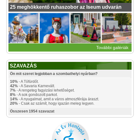
25 meghökkentő ruhaszobor az Iseum udvarán
További galériák
SZAVAZÁS
Ön mit szeret legjobban a szombathelyi nyárban?
10%
- A Tófürdőt.
42%
- A Savaria Karnevált.
7%
- A rengeteg fagyizási lehetőséget.
8%
- A sok gondozott parkot.
14%
- A nyugalmat, amit a város atmoszférája áraszt.
20%
- Csak az számít, hogy igazán meleg legyen.
Összesen 1954 szavazat