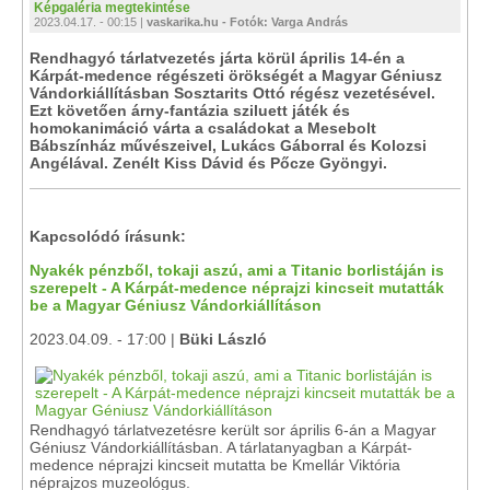
Képgaléria megtekintése
2023.04.17. - 00:15 |
vaskarika.hu - Fotók: Varga András
Rendhagyó tárlatvezetés járta körül április 14-én a
Kárpát-medence régészeti örökségét a Magyar Géniusz
Vándorkiállításban Sosztarits Ottó régész vezetésével.
Ezt követően árny-fantázia sziluett játék és
homokanimáció várta a családokat a Mesebolt
Bábszínház művészeivel, Lukács Gáborral és Kolozsi
Angélával. Zenélt Kiss Dávid és Pőcze Gyöngyi.
Kapcsolódó írásunk:
Nyakék pénzből, tokaji aszú, ami a Titanic borlistáján is
szerepelt - A Kárpát-medence néprajzi kincseit mutatták
be a Magyar Géniusz Vándorkiállításon
2023.04.09. - 17:00 |
Büki László
Rendhagyó tárlatvezetésre került sor április 6-án a Magyar
Géniusz Vándorkiállításban. A tárlatanyagban a Kárpát-
medence néprajzi kincseit mutatta be Kmellár Viktória
néprajzos muzeológus.