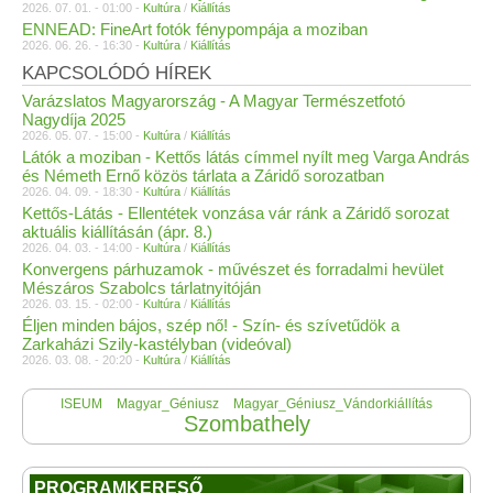
2026. 07. 01. - 01:00 -
Kultúra
/
Kiállítás
ENNEAD: FineArt fotók fénypompája a moziban
2026. 06. 26. - 16:30 -
Kultúra
/
Kiállítás
KAPCSOLÓDÓ HÍREK
Varázslatos Magyarország - A Magyar Természetfotó
Nagydíja 2025
2026. 05. 07. - 15:00 -
Kultúra
/
Kiállítás
Látók a moziban - Kettős látás címmel nyílt meg Varga András
és Németh Ernő közös tárlata a Záridő sorozatban
2026. 04. 09. - 18:30 -
Kultúra
/
Kiállítás
Kettős-Látás - Ellentétek vonzása vár ránk a Záridő sorozat
aktuális kiállításán (ápr. 8.)
2026. 04. 03. - 14:00 -
Kultúra
/
Kiállítás
Konvergens párhuzamok - művészet és forradalmi hevület
Mészáros Szabolcs tárlatnyitóján
2026. 03. 15. - 02:00 -
Kultúra
/
Kiállítás
Éljen minden bájos, szép nő! - Szín- és szívetűdök a
Zarkaházi Szily-kastélyban (videóval)
2026. 03. 08. - 20:20 -
Kultúra
/
Kiállítás
ISEUM
Magyar_Géniusz
Magyar_Géniusz_Vándorkiállítás
Szombathely
PROGRAMKERESŐ