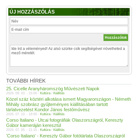
ÚJ HOZZÁSZÓLÁS
TOVÁBBI HÍREK
25. Cicelle Aranyháromszög Művészeti Napok
2026. 08. 03. - 15:00 -
Kultúra
/
Kiállítás
Közel száz köztéri alkotása ismert Magyarországon - Németh
Mihály szobrász gyűjteményes kiállításában tartott
tárlatvezetést Kondor János festőművész
2026. 07. 10. - 18:00 -
Kultúra
/
Kiállítás
Corso Italiano - Utcai fotográfiák Olaszországról, Kereszty
Gábor kameráján keresztül
2026. 07. 05. - 21:15 -
Kultúra
/
Kiállítás
'Corso Italiano' - Kereszty Gábor fotótárlata Olaszországról