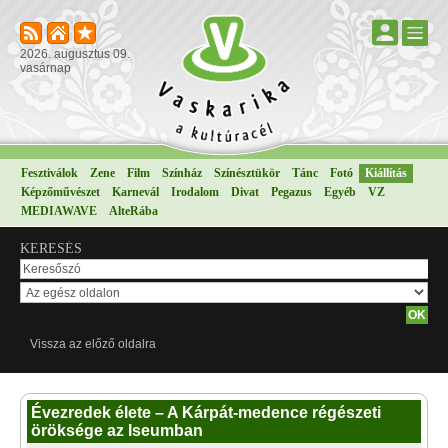
2026. augusztus 09.
vasárnap
Fesztiválok
Zene
Film
Színház
Színésztükör
Tánc
Fotó
Kiállítás
Képzőművészet
Karnevál
Irodalom
Divat
Pegazus
Egyéb
VZ
MEDIAWAVE
AlteRába
KERESÉS
Vissza az előző oldalra
Évezredek élete – A Kárpát-medence régészeti
öröksége az Iseumban