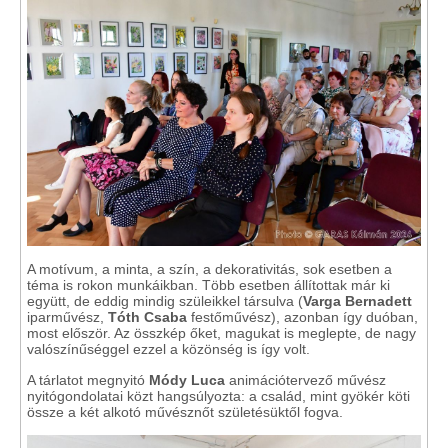
A motívum, a minta, a szín, a dekorativitás, sok esetben a
téma is rokon munkáikban. Több esetben állítottak már ki
együtt, de eddig mindig szüleikkel társulva (
Varga Bernadett
iparművész,
Tóth Csaba
festőművész), azonban így duóban,
most először. Az összkép őket, magukat is meglepte, de nagy
valószínűséggel ezzel a közönség is így volt.
A tárlatot megnyitó
Módy Luca
animációtervező művész
nyitógondolatai közt hangsúlyozta: a család, mint gyökér köti
össze a két alkotó művésznőt születésüktől fogva.