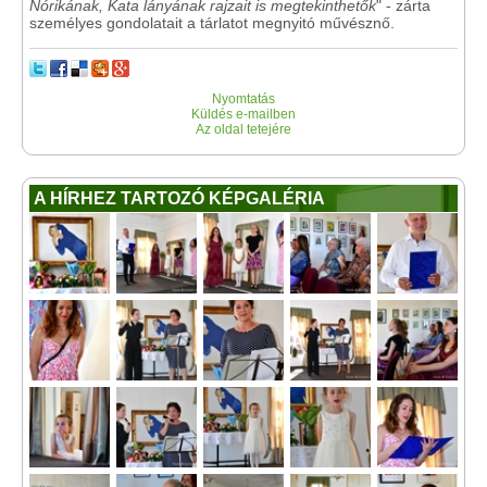
Nórikának, Kata lányának rajzait is megtekinthetők
" - zárta
személyes gondolatait a tárlatot megnyitó művésznő.
Nyomtatás
Küldés e-mailben
Az oldal tetejére
A HÍRHEZ TARTOZÓ KÉPGALÉRIA