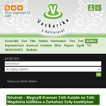
2026. augusztus 10.
hétfő
Fesztiválok
Zene
Film
Színház
Színésztükör
Tánc
Fotó
Kiállítás
Képzőművészet
Karnevál
Irodalom
Divat
Pegazus
Egyéb
VZ
MEDIAWAVE
AlteRába
KERESÉS
Vissza az előző oldalra
Nővérek – Megnyílt Krenner Tóth Katalin és Tóth
Magdolna kiállítása a Zarkaházi Szily-kastélyban