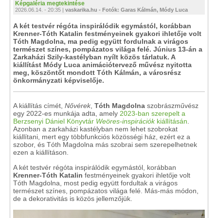
Képgaléria megtekintése
2026.06.14. - 20:35 |
vaskarika.hu - Fotók: Garas Kálmán, Módy Luca
A két testvér régóta inspirálódik egymástól, korábban
Krenner-Tóth Katalin festményeinek gyakori ihletője volt
Tóth Magdolna, ma pedig együtt fordulnak a virágos
természet színes, pompázatos világa felé. Június 13-án a
Zarkaházi Szily-kastélyban nyílt közös tárlatuk. A
kiállítást Módy Luca animációtervező művész nyitotta
meg, köszöntőt mondott Tóth Kálmán, a városrész
önkormányzati képviselője.
A kiállítás címét,
Nővérek
,
Tóth Magdolna
szobrászművész
egy 2022-es munkája adta, amely
2023-ban szerepelt a
Berzsenyi Dániel Könyvtár
Weöres-inspirációk
kiállításán
.
Azonban a zarkaházi kastélyban nem lehet szobrokat
kiállítani, mert egy többfunkciós közösségi ház, ezért ez a
szobor, és Tóth Magdolna más szobrai sem szerepelhetnek
ezen a kiállításon.
A két testvér régóta inspirálódik egymástól, korábban
Krenner-Tóth Katalin
festményeinek gyakori ihletője volt
Tóth Magdolna, most pedig együtt fordultak a virágos
természet színes, pompázatos világa felé. Más-más módon,
de a dekorativitás is közös jellemzőjük.