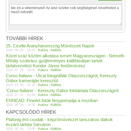
TOVÁBBI HÍREK
25. Cicelle Aranyháromszög Művészeti Napok
2026. 08. 03. - 15:00 -
Kultúra
/
Kiállítás
Közel száz köztéri alkotása ismert Magyarországon - Németh
Mihály szobrász gyűjteményes kiállításában tartott
tárlatvezetést Kondor János festőművész
2026. 07. 10. - 18:00 -
Kultúra
/
Kiállítás
Corso Italiano - Utcai fotográfiák Olaszországról, Kereszty
Gábor kameráján keresztül
2026. 07. 05. - 21:15 -
Kultúra
/
Kiállítás
'Corso Italiano' - Kereszty Gábor fotótárlata Olaszországról
2026. 07. 01. - 01:00 -
Kultúra
/
Kiállítás
ENNEAD: FineArt fotók fénypompája a moziban
2026. 06. 26. - 16:30 -
Kultúra
/
Kiállítás
KAPCSOLÓDÓ HÍREK
Plafonig érő csodák - képzőművészet tanszakos diákok
évzáró tárlata Sárváron
2026. 06. 06. - 13:00 -
Kultúra
/
Kiállítás