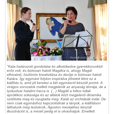
"
Kata határozott gondolatai és alkotókedve gyerekkorunktól
erős volt, és biztosan hatott Magdira is, ahogy Magdi
elhivatott, ösztönös kreativitása és derűje is biztosan hatott
Katára. Így egymást folyton inspirálva jöhetett létre ez a
kiállítás is, amit jól keretez a két egymásról készült portré. A
virágos sorozatok mellett megjelenik az anyaság témája, de a
tyúkudvar hatalmi harca is. (...) Magdit a foltos tollak
aprólékos sokasága és az állatok közt megjelenő dinamika
szólította meg és nyugtatta meg. Katát az orchideák indái. De
nem csak egymáshoz kapcsolódnak a lányok, a kiállításon
láthatunk még testvérük, Ágoston meséjéhez készült
illusztrációt is, a mesét pedig el is olvashatjuk. Emellett