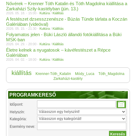
Nővérek – Krenner Tóth Katalin és Tóth Magdolna kiállítása a
Zarkaházi Szily-kastélyban (jún. 13.)
2026. 05. 18. - 15:00 -
Kultúra
/
Kiállítás
A festészet dzsesszzenésze - Búzás Tünde tárlata a Koczán
Galériában (videóval)
2026. 05. 15. - 21:30 -
Kultúra
/
Kiállítás
Folyamatos jelen - Büki László állandó fotókiállítása a Büki
MSK-ban
2026. 04. 29. - 20:00 -
Kultúra
/
Kiállítás
Életre kelnek a nyugatosok – kávéfestészet a Répce
Galériában
2026. 04. 02. - 18:00 -
Kultúra
/
Kiállítás
kiállítás
Krenner-Tóth_Katalin
Módy_Luca
Tóth_Magdolna
Zarkaházi-kastély
PROGRAMKERESŐ
Időpont:
Helyszín:
Kategória:
Esemény neve: