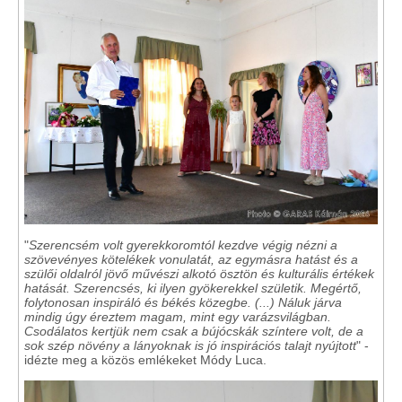
"
Szerencsém volt gyerekkoromtól kezdve végig nézni a
szövevényes kötelékek vonulatát, az egymásra hatást és a
szülői oldalról jövő művészi alkotó ösztön és kulturális értékek
hatását. Szerencsés, ki ilyen gyökerekkel születik. Megértő,
folytonosan inspiráló és békés közegbe. (...) Náluk járva
mindig úgy éreztem magam, mint egy varázsvilágban.
Csodálatos kertjük nem csak a bújócskák színtere volt, de a
sok szép növény a lányoknak is jó inspirációs talajt nyújtott
" -
idézte meg a közös emlékeket Módy Luca.