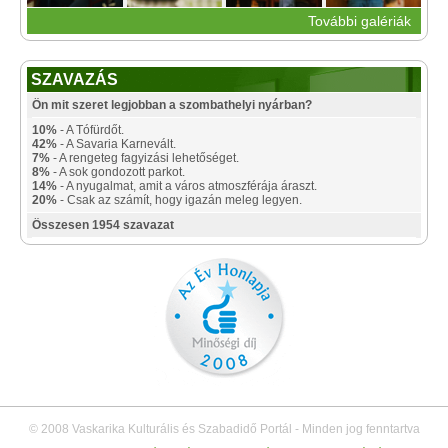
További galériák
SZAVAZÁS
Ön mit szeret legjobban a szombathelyi nyárban?
10%
- A Tófürdőt.
42%
- A Savaria Karnevált.
7%
- A rengeteg fagyizási lehetőséget.
8%
- A sok gondozott parkot.
14%
- A nyugalmat, amit a város atmoszférája áraszt.
20%
- Csak az számít, hogy igazán meleg legyen.
Összesen 1954 szavazat
© 2008 Vaskarika Kulturális és Szabadidő Portál - Minden jog fenntartva