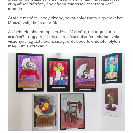
itt nyílik lehetősége, hogy bemutathassák tehetségüket"
-
mondta.
Aztán elmesélte, hogy bizony, sokat dolgoztatta a gyerekeket.
Muszáj volt, de ők akarták.
A kisebbek mindennapi kérdése: Vali néni, mit fogunk ma
csinálni? - nagyon jól kifejezi a diákok alkotómunkához való
viszonyát: izgatott kíváncsiság, érdeklődő tekintetek, folyton
megújuló alkotókedv.