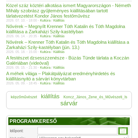
Közel száz köztéri alkotása ismert Magyarországon - Németh
Mihály szobrász gyűjteményes kiállításában tartott
tárlatvezetést Kondor János festőművész
2026. 07. 10. - 18:00 -
Kultúra
/
Kiállítás
Nővérek – Megnyílt Krenner Tóth Katalin és Tóth Magdolna
kiállítása a Zarkaházi Szily-kastélyban
2026. 06. 14. - 20:35 -
Kultúra
/
Kiállítás
Nővérek – Krenner Tóth Katalin és Tóth Magdolna kiállítása a
Zarkaházi Szily-kastélyban (jún. 13.)
2026. 05. 18. - 15:00 -
Kultúra
/
Kiállítás
A festészet dzsesszzenésze - Búzás Tünde tárlata a Koczán
Galériában (videóval)
2026. 05. 15. - 21:30 -
Kultúra
/
Kiállítás
A méhek világa – Plakátpályázat eredményhirdetés és
kiállításnyitó a sárvári könyvtárban
2026. 05. 09. - 18:45 -
Kultúra
/
Kiállítás
kiállítás
képzőművészet
Koncz_János_Zene_és_Művészeti_Is
sárvár
PROGRAMKERESŐ
Időpont: