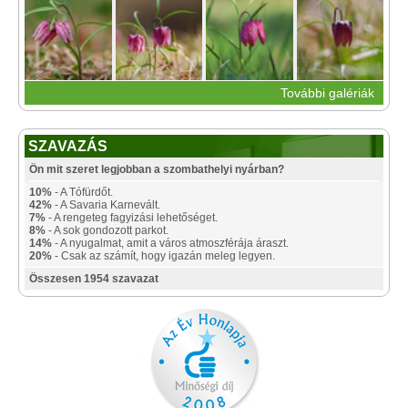
További galériák
SZAVAZÁS
Ön mit szeret legjobban a szombathelyi nyárban?
10%
- A Tófürdőt.
42%
- A Savaria Karnevált.
7%
- A rengeteg fagyizási lehetőséget.
8%
- A sok gondozott parkot.
14%
- A nyugalmat, amit a város atmoszférája áraszt.
20%
- Csak az számít, hogy igazán meleg legyen.
Összesen 1954 szavazat