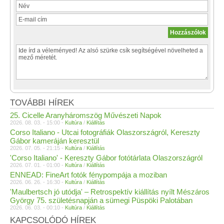
TOVÁBBI HÍREK
25. Cicelle Aranyháromszög Művészeti Napok
2026. 08. 03. - 15:00 -
Kultúra
/
Kiállítás
Corso Italiano - Utcai fotográfiák Olaszországról, Kereszty
Gábor kameráján keresztül
2026. 07. 05. - 21:15 -
Kultúra
/
Kiállítás
'Corso Italiano' - Kereszty Gábor fotótárlata Olaszországról
2026. 07. 01. - 01:00 -
Kultúra
/
Kiállítás
ENNEAD: FineArt fotók fénypompája a moziban
2026. 06. 26. - 16:30 -
Kultúra
/
Kiállítás
'Maulbertsch jó utódja' – Retrospektív kiállítás nyílt Mészáros
György 75. születésnapján a sümegi Püspöki Palotában
2026. 06. 03. - 00:10 -
Kultúra
/
Kiállítás
KAPCSOLÓDÓ HÍREK