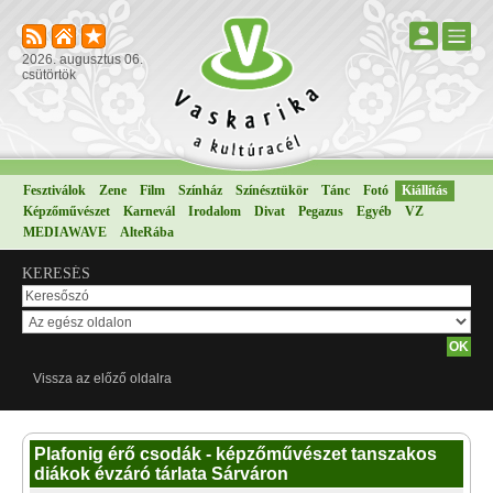
2026. augusztus 06.
csütörtök
Fesztiválok
Zene
Film
Színház
Színésztükör
Tánc
Fotó
Kiállítás
Képzőművészet
Karnevál
Irodalom
Divat
Pegazus
Egyéb
VZ
MEDIAWAVE
AlteRába
KERESÉS
Vissza az előző oldalra
Plafonig érő csodák - képzőművészet tanszakos
diákok évzáró tárlata Sárváron