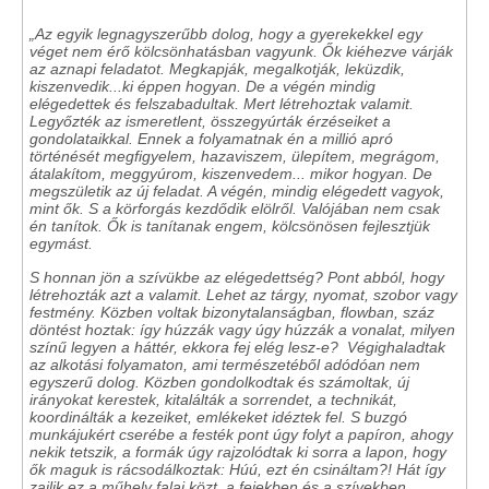
„Az egyik legnagyszerűbb dolog, hogy a gyerekekkel egy
véget nem érő kölcsönhatásban vagyunk. Ők kiéhezve várják
az aznapi feladatot. Megkapják, megalkotják, leküzdik,
kiszenvedik...ki éppen hogyan. De a végén mindig
elégedettek és felszabadultak. Mert létrehoztak valamit.
Legyőzték az ismeretlent, összegyúrták érzéseiket a
gondolataikkal. Ennek a folyamatnak én a millió apró
történését megfigyelem, hazaviszem, ülepítem, megrágom,
átalakítom, meggyúrom, kiszenvedem... mikor hogyan. De
megszületik az új feladat. A végén, mindig elégedett vagyok,
mint ők. S a körforgás kezdődik elölről. Valójában nem csak
én tanítok. Ők is tanítanak engem, kölcsönösen fejlesztjük
egymást.
S honnan jön a szívükbe az elégedettség? Pont abból, hogy
létrehozták azt a valamit. Lehet az tárgy, nyomat, szobor vagy
festmény. Közben voltak bizonytalanságban, flowban, száz
döntést hoztak: így húzzák vagy úgy húzzák a vonalat, milyen
színű legyen a háttér, ekkora fej elég lesz-e? Végighaladtak
az alkotási folyamaton, ami természetéből adódóan nem
egyszerű dolog. Közben gondolkodtak és számoltak, új
irányokat kerestek, kitalálták a sorrendet, a technikát,
koordinálták a kezeiket, emlékeket idéztek fel. S buzgó
munkájukért cserébe a festék pont úgy folyt a papíron, ahogy
nekik tetszik, a formák úgy rajzolódtak ki sorra a lapon, hogy
ők maguk is rácsodálkoztak: Húú, ezt én csináltam?! Hát így
zajlik ez a műhely falai közt, a fejekben és a szívekben.