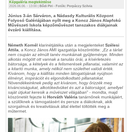
Képgaléria megtekintése
2026.06.06. - 13:00 |
Bődi Piri - Fotók: Porpáczy Szilvia
Június 3-án Sárváron, a Nádasdy Kulturális Központ
Folyosó Galériájában nyílt meg a Koncz János Alapfokú
Művészeti Iskola képzőművészet tanszakos diákjainak
évzáró kiállítása.
Németh Kornél
klarinétjátéka után a megjelenteket
Szélesi
Attila
, a Koncz János AMI igazgatója köszöntötte: „
Ez a tárlat
nem csupán az elmúlt tanév munkáinak gyűjteménye. Minden
alkotás mögött ott vannak a tanulás órái, a kísérletezés
bátorsága, a kételyek és a felismerések pillanatai, valamint az
a kitartó munka, amely nélkül nem születhet valódi érték.
Kívánom, hogy a kiállítás minden látogatójának nyújtson
élményt, inspirációt és elgondolkodtató pillanatokat.
Növendékeinknek pedig azt kívánom, hogy őrizzék meg
kíváncsiságukat, alkotókedvüket és azt a bátorságot, amellyel
saját útjukat keresik a művészet világában
" - mondta, majd
köszönetét fejezte ki
Horváth Valéria
tanárnőnek munkájáért,
a szülőknek a támogatásért és persze a diákoknak, akik
szorgalmuk és kreativitásuk által élettel töltötték meg a
műtermet.