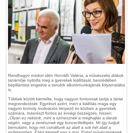
Rendhagyó módon idén Horváth Valéria, a művészetis diákok
tanárnője nyitotta meg a gyerekek kiállítását, beszédében
bepillantást engedve a tanulók alkotómunkájának folyamatába
is.
Többek között kiemelte, hogy nagyon fontosnak tartja a tárlat
megrendezését. Egyrészt azért, mert a kiállítás maga egy
nagyon komoly motivációs tényező év közben a gyerekek
számára, másrészt fontos az évvégi összegzés, hiszen:
„Olyan ez nekünk, mint a színésznek a meghajlás a darab
végén, vagy a zenésznek egy koncertfellépés. Mi így tudjuk
bemutatni, hogy mit csináltunk az alatt a sok hét alatt a
műteremben. Ezért kiemelt nap a mai. Fiatal művészeinknek