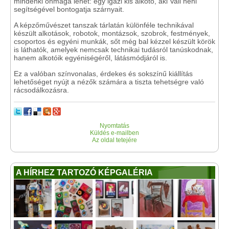
mindenki önmaga lehet: egy igazi kis alkotó, aki Vali néni
segítségével bontogatja szárnyait.
A képzőművészet tanszak tárlatán különféle technikával
készült alkotások, robotok, montázsok, szobrok, festmények,
csoportos és egyéni munkák, sőt még bal kézzel készült körök
is láthatók, amelyek nemcsak technikai tudásról tanúskodnak,
hanem alkotóik egyéniségéről, látásmódjáról is.
Ez a valóban színvonalas, érdekes és sokszínű kiállítás
lehetőséget nyújt a nézők számára a tiszta tehetségre való
rácsodálkozásra.
Nyomtatás
Küldés e-mailben
Az oldal tetejére
A HÍRHEZ TARTOZÓ KÉPGALÉRIA