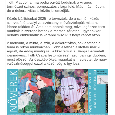
Tóth Magdolna, ma pedig együtt fordulnak a virágos
természet színes, pompázatos világa felé. Más-más módon,
de a dekorativitás is közös jellemzőjük.
Közös kiállításukat 2025-re tervezték, de a szintén közös
szervezésű tavalyi vasszécsenyi művésztelepük miatt az
idénre tolódott át. Amit nem bántak meg, mivel egészen friss
munkák is szerepelhetnek a mostani tárlaton, ugyanakkor
néhány emblematikus korábbi művük is helyt kapott azon.
A motívum, a minta, a szín, a dekorativitás, sok esetben a
téma is rokon munkáikban. Több esetben állítottak már ki
együtt, de eddig mindig szüleikkel társulva (Varga Bernadett
iparművész, Tóth Csaba festőművész), azonban így duóban,
most először. Az összkép őket, magukat is meglepte, de nagy
valószínűséggel ezzel a közönség is így lesz.