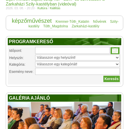
Zarkaházi Szily-kastélyban (videóval)
2026. 03. 08. - 20:20 -
Kultúra
/
Kiállítás
képzőművészet
Krenner-Tóth_Katalin
Nővérek
Szily-
kastély
Tóth_Magdolna
Zarkaházi-kastély
PROGRAMKERESŐ
Időpont:
Helyszín:
Kategória:
Esemény neve:
GALÉRIA AJÁNLÓ