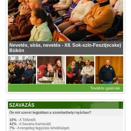
Nevetés, sírás, nevetés - XII. Sok-szín-Feszt(ecske)
Bükön
További galériák
SZAVAZÁS
Ön mit szeret legjobban a szombathelyi nyárban?
10%
- A Tófürdőt.
42%
- A Savaria Karnevált.
7%
- A rengeteg fagyizási lehetőséget.