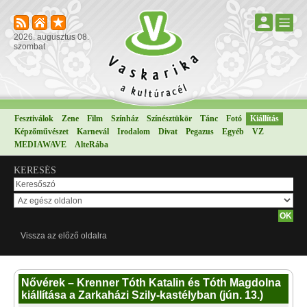
2026. augusztus 08.
szombat
Fesztiválok
Zene
Film
Színház
Színésztükör
Tánc
Fotó
Kiállítás
Képzőművészet
Karnevál
Irodalom
Divat
Pegazus
Egyéb
VZ
MEDIAWAVE
AlteRába
KERESÉS
Vissza az előző oldalra
Nővérek – Krenner Tóth Katalin és Tóth Magdolna
kiállítása a Zarkaházi Szily-kastélyban (jún. 13.)