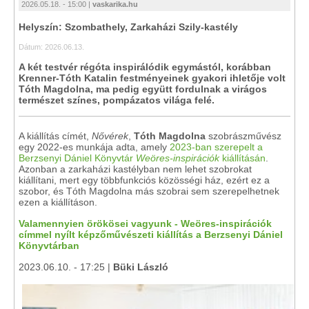
2026.05.18. - 15:00 |
vaskarika.hu
Helyszín: Szombathely, Zarkaházi Szily-kastély
Dátum: 2026.06.13.
A két testvér régóta inspirálódik egymástól, korábban
Krenner-Tóth Katalin festményeinek gyakori ihletője volt
Tóth Magdolna, ma pedig együtt fordulnak a virágos
természet színes, pompázatos világa felé.
A kiállítás címét,
Nővérek
,
Tóth Magdolna
szobrászművész
egy 2022-es munkája adta, amely
2023-ban szerepelt a
Berzsenyi Dániel Könyvtár
Weöres-inspirációk
kiállításán
.
Azonban a zarkaházi kastélyban nem lehet szobrokat
kiállítani, mert egy többfunkciós közösségi ház, ezért ez a
szobor, és Tóth Magdolna más szobrai sem szerepelhetnek
ezen a kiállításon.
Valamennyien örökösei vagyunk - Weöres-inspirációk
címmel nyílt képzőművészeti kiállítás a Berzsenyi Dániel
Könyvtárban
2023.06.10. - 17:25 |
Büki László