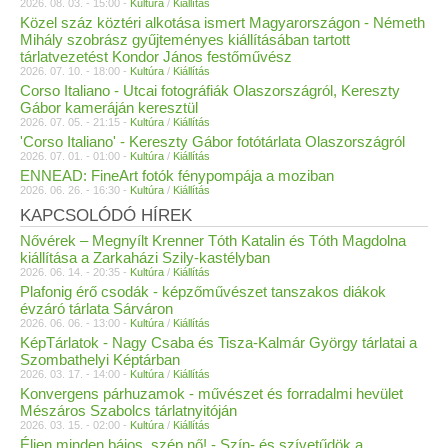
2026. 08. 03. - 15:00 -
Kultúra
/
Kiállítás
Közel száz köztéri alkotása ismert Magyarországon - Németh
Mihály szobrász gyűjteményes kiállításában tartott
tárlatvezetést Kondor János festőművész
2026. 07. 10. - 18:00 -
Kultúra
/
Kiállítás
Corso Italiano - Utcai fotográfiák Olaszországról, Kereszty
Gábor kameráján keresztül
2026. 07. 05. - 21:15 -
Kultúra
/
Kiállítás
'Corso Italiano' - Kereszty Gábor fotótárlata Olaszországról
2026. 07. 01. - 01:00 -
Kultúra
/
Kiállítás
ENNEAD: FineArt fotók fénypompája a moziban
2026. 06. 26. - 16:30 -
Kultúra
/
Kiállítás
KAPCSOLÓDÓ HÍREK
Nővérek – Megnyílt Krenner Tóth Katalin és Tóth Magdolna
kiállítása a Zarkaházi Szily-kastélyban
2026. 06. 14. - 20:35 -
Kultúra
/
Kiállítás
Plafonig érő csodák - képzőművészet tanszakos diákok
évzáró tárlata Sárváron
2026. 06. 06. - 13:00 -
Kultúra
/
Kiállítás
KépTárlatok - Nagy Csaba és Tisza-Kalmár György tárlatai a
Szombathelyi Képtárban
2026. 03. 17. - 14:00 -
Kultúra
/
Kiállítás
Konvergens párhuzamok - művészet és forradalmi hevület
Mészáros Szabolcs tárlatnyitóján
2026. 03. 15. - 02:00 -
Kultúra
/
Kiállítás
Éljen minden bájos, szép nő! - Szín- és szívetűdök a