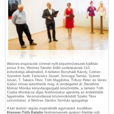
Weöres-inspirációk címmel nyílt képzőművészeti kiállítás
június 9-én, Weöres Sándor költő születésének 110.
évfordulója alkalmából. A tárlaton Bonyhádi Károly, Czimer-
Szendrei Judit, Ferkovics József, Somogyi Tamás, Szántó
István, T. Takács Tibor, Tóth Magdolna, Trifusz Péter és Veres
Gábor művei tekinthetők meg. A vendégeket dr. Baráthné
Molnár Mónika könyvtárigazgató köszöntötte, a tárlatot Tóth
Csaba Munkácsy-díjas festőművész ajánlotta az érdeklődők
figyelmébe. Versmondással közreműködött Szabó Tibor
színművész, a Weöres Sándor Színház igazgatója.
A két testvér régóta inspirálódik egymástól, korábban
Krenner-Tóth Katalin
festményeinek gyakori ihletője volt