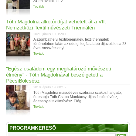
24-én avatott fel V....
Tovább
Tóth Magdolna alkotói díjat vehetett át a VII.
Nemzetközi Textilművészeti Triennálén
2021. június 19. 15:00
A szombathelyi textilbiennálék, textiltriennálék
történetében talán az eddigi legfiatalabb díjazott lett a 23
éves vasszécsenyi...
Tovább
"Egész családom egy meghatározó művészeti
élmény" - Tóth Magdolnával beszélgetett a
PécsiBölcsész
2018. április 19. 00:15
Tóth Magdolna másodéves szobrász szakos hallgató,
édesapja Tóth Csaba Munkácsy-díjas festőművész,
édesanyja textilművész. Elég...
Tovább
PROGRAMKERESŐ