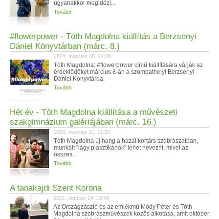
ugyanakkor megidézi...
Tovább
#flowerpower - Tóth Magdolna kiállítás a Berzsenyi
Dániel Könyvtárban (márc. 8.)
2024. március 05. 14:00
Tóth Magdolna: #flowerpower című kiállítására várják az
érdeklődőket március 8-án a szombathelyi Berzsenyi
Dániel Könyvtárba.
Tovább
Hét év - Tóth Magdolna kiállítása a művészeti
szakgimnázium galériájában (márc. 16.)
2023. március 11. 11:30
Tóth Magdolna új hang a hazai kortárs szobrászatban,
munkáit "lágy plasztikának" lehet nevezni, mivel az
összes...
Tovább
A tanakajdi Szent Korona
2021. október 24. 18:45
Az Országzászló és az emlékmű Módy Péter és Tóth
Magdolna szobrászművészek közös alkotása, amit október