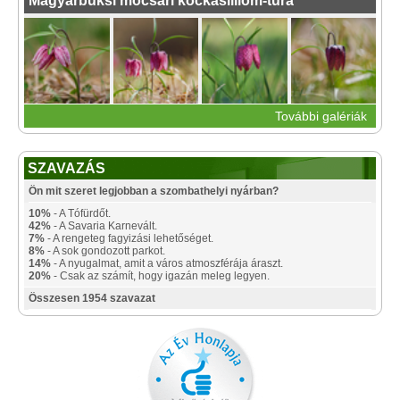
Magyarbüksi mocsári kockásliliom-túra
További galériák
SZAVAZÁS
Ön mit szeret legjobban a szombathelyi nyárban?
10%
- A Tófürdőt.
42%
- A Savaria Karnevált.
7%
- A rengeteg fagyizási lehetőséget.
8%
- A sok gondozott parkot.
14%
- A nyugalmat, amit a város atmoszférája áraszt.
20%
- Csak az számít, hogy igazán meleg legyen.
Összesen 1954 szavazat