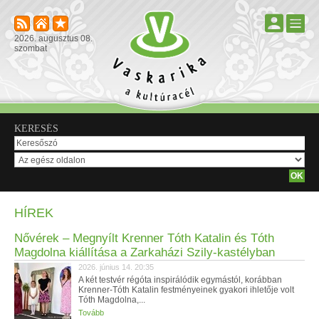
2026. augusztus 08.
szombat
KERESÉS
HÍREK
Nővérek – Megnyílt Krenner Tóth Katalin és Tóth
Magdolna kiállítása a Zarkaházi Szily-kastélyban
2026. június 14. 20:35
A két testvér régóta inspirálódik egymástól, korábban
Krenner-Tóth Katalin festményeinek gyakori ihletője volt
Tóth Magdolna,...
Tovább