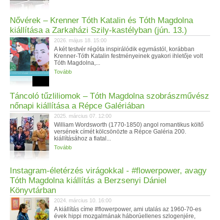
Nővérek – Krenner Tóth Katalin és Tóth Magdolna
kiállítása a Zarkaházi Szily-kastélyban (jún. 13.)
2026. május 18. 15:00
A két testvér régóta inspirálódik egymástól, korábban
Krenner-Tóth Katalin festményeinek gyakori ihletője volt
Tóth Magdolna,...
Tovább
Táncoló tűzliliomok – Tóth Magdolna szobrászművész
nőnapi kiállítása a Répce Galériában
2025. március 07. 12:00
William Wordsworth (1770-1850) angol romantikus költő
versének címét kölcsönözte a Répce Galéria 200.
kiállításához a fiatal...
Tovább
Instagram-életérzés virágokkal - #flowerpower, avagy
Tóth Magdolna kiállítás a Berzsenyi Dániel
Könyvtárban
2024. március 10. 16:00
A kiállítás címe #flowerpower, ami utalás az 1960-70-es
évek hippi mozgalmának háborúellenes szlogenjére,