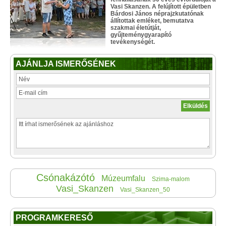
Vasi Skanzen. A felújított épületben
Bárdosi János néprajzkutatónak
állítottak emléket, bemutatva
szakmai életútját,
gyűjteménygyarapító
tevékenységét.
AJÁNLJA ISMERŐSÉNEK
Csónakázótó
Múzeumfalu
Szima-malom
Vasi_Skanzen
Vasi_Skanzen_50
PROGRAMKERESŐ