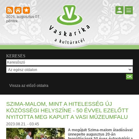
2026. augusztus 07.
péntek
KERESÉS
Vissza az előző oldalra
SZIMA-MALOM, MINT A HITELESSÉG ÚJ
KÖZÖSSÉGI HELYSZÍNE - 50 ÉVVEL EZELŐTT
NYITOTTA MEG KAPUIT A VASI MÚZEUMFALU
2023.08.21. - 03:45
A megújult Szima-malom átadásával
ünnepelte augusztus 20-án
fennállásának 50 éves évfordulóját a