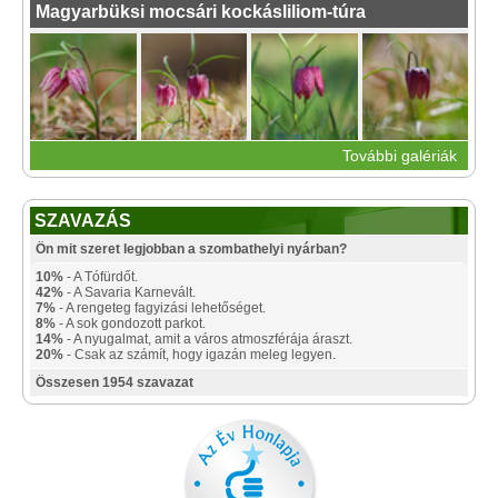
Magyarbüksi mocsári kockásliliom-túra
További galériák
SZAVAZÁS
Ön mit szeret legjobban a szombathelyi nyárban?
10%
- A Tófürdőt.
42%
- A Savaria Karnevált.
7%
- A rengeteg fagyizási lehetőséget.
8%
- A sok gondozott parkot.
14%
- A nyugalmat, amit a város atmoszférája áraszt.
20%
- Csak az számít, hogy igazán meleg legyen.
Összesen 1954 szavazat