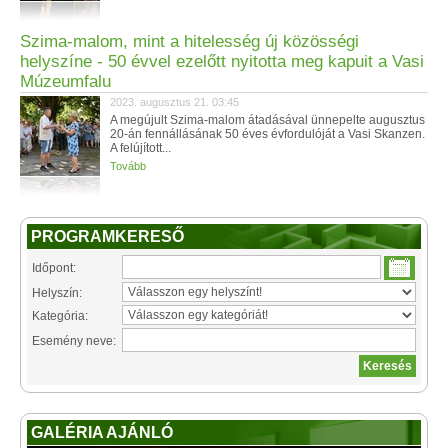
Szima-malom, mint a hitelesség új közösségi
helyszíne - 50 évvel ezelőtt nyitotta meg kapuit a Vasi
Múzeumfalu
2023. augusztus 21. 03:45
A megújult Szima-malom átadásával ünnepelte augusztus
20-án fennállásának 50 éves évfordulóját a Vasi Skanzen.
A felújított...
Tovább
PROGRAMKERESŐ
Időpont:
Helyszín:
Kategória:
Esemény neve:
GALÉRIA AJÁNLÓ