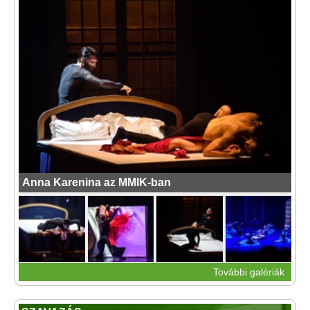
Anna Karenina az MMIK-ban
További galériák