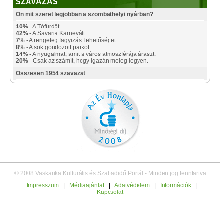
SZAVAZÁS
Ön mit szeret legjobban a szombathelyi nyárban?
10%
- A Tófürdőt.
42%
- A Savaria Karnevált.
7%
- A rengeteg fagyizási lehetőséget.
8%
- A sok gondozott parkot.
14%
- A nyugalmat, amit a város atmoszférája áraszt.
20%
- Csak az számít, hogy igazán meleg legyen.
Összesen 1954 szavazat
© 2008 Vaskarika Kulturális és Szabadidő Portál - Minden jog fenntartva
Impresszum
|
Médiaajánlat
|
Adatvédelem
|
Információk
|
Kapcsolat