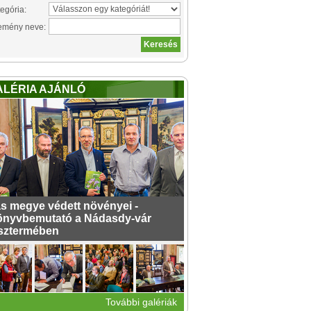
egória:
emény neve:
ALÉRIA AJÁNLÓ
s megye védett növényei -
nyvbemutató a Nádasdy-vár
sztermében
További galériák