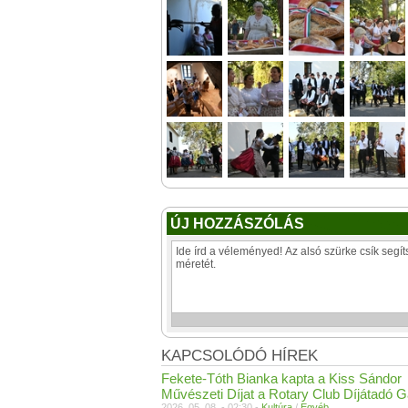
ÚJ HOZZÁSZÓLÁS
KAPCSOLÓDÓ HÍREK
Fekete-Tóth Bianka kapta a Kiss Sándor
Művészeti Díjat a Rotary Club Díjátadó G
2026. 05. 08. - 02:30 -
Kultúra
/
Egyéb