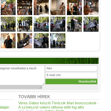
TOVÁBBI HÍREK
Veres Gábor készíti Törőcsik Mari bronzszobrát -
áláján
A színésznő velemi otthona előtt fog állni
2026. 08. 07. - 11:00 -
Kultúra
/
Egyéb