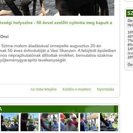
S
Ön 
sségi helyszíne - 50 évvel ezelőtt nyitotta meg kapuit a
ny
10
 Orsi
42
7%
8%
t Szima-malom átadásával ünnepelte augusztus 20-án
14
nak 50 éves évfordulóját a Vasi Skanzen. A felújított épületben
ára
nos néprajzkutatónak állítottak emléket, bemutatva szakmai
20
 gyűjteménygyarapító tevékenységét.
Ös
Az oldal tetejére
Küldés e-mailben
Nyomtatás
A