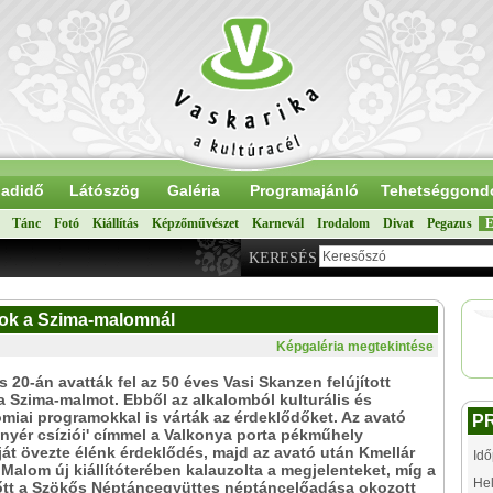
adidő
Látószög
Galéria
Programajánló
Tehetséggond
Tánc
Fotó
Kiállítás
Képzőművészet
Karnevál
Irodalom
Divat
Pegazus
E
KERESÉS
mok a Szima-malomnál
Képgaléria megtekintése
 20-án avatták fel az 50 éves Vasi Skanzen felújított
 a Szima-malmot. Ebből az alkalomból kulturális és
miai programokkal is várták az érdeklődőket. Az avató
P
kenyér csíziói' címmel a Valkonya porta pékműhely
át övezte élénk érdeklődés, majd az avató után Kmellár
Idő
a Malom új kiállítóterében kalauzolta a megjelenteket, míg a
Hel
tt a Szökős Néptáncegyüttes néptáncelőadása okozott