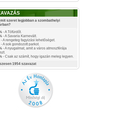
ZAVAZÁS
mit szeret legjobban a szombathelyi
árban?
%
- A Tófürdőt.
%
- A Savaria Karnevált.
- A rengeteg fagyizási lehetőséget.
- A sok gondozott parkot.
%
- A nyugalmat, amit a város atmoszférája
szt.
%
- Csak az számít, hogy igazán meleg legyen.
szesen 1954 szavazat