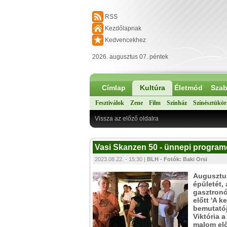
RSS
Kezdőlapnak
Kedvencekhez
2026. augusztus 07. péntek
Címlap
Kultúra
Életmód
Szab
Fesztiválok
Zene
Film
Színház
Színésztükör
Vissza az előző oldalra
Vasi Skanzen 50 - ünnepi progra
2023.08.22. - 15:30 |
BLH - Fotók: Baki Orsi
Augusztus
épületét,
gasztronó
előtt 'A 
bemutatój
Viktória 
malom elő