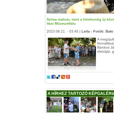
Szima-malom, mint a hitelesség új közö
Vasi Múzeumfalu
2023.08.21. - 03:45 |
Leila - Fotók: Baki
A megújul
fennállásá
Bárdosi Já
életútját,
A HÍRHEZ TARTOZÓ KÉPGALÉRI