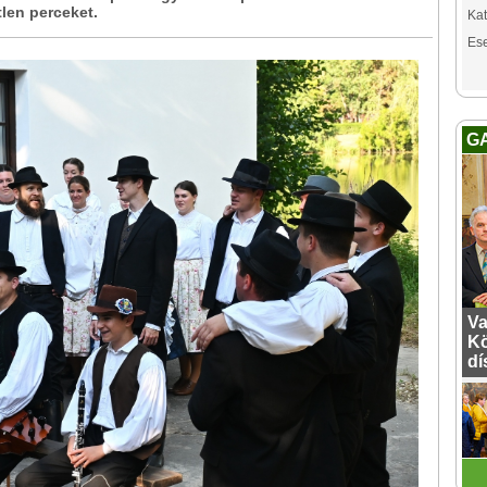
tlen perceket.
Kat
Es
G
Va
Kö
dí