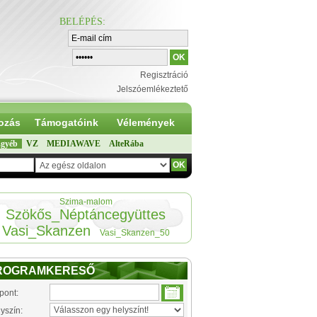
BELÉPÉS
:
Regisztráció
Jelszóemlékeztető
ozás
Támogatóink
Vélemények
gyéb
VZ
MEDIAWAVE
AlteRába
Szima-malom
Szökős_Néptáncegyüttes
Vasi_Skanzen
Vasi_Skanzen_50
ROGRAMKERESŐ
pont:
yszín: