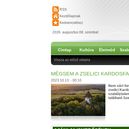
RSS
Kezdőlapnak
Kedvencekhez
2026. augusztus 08. szombat
Címlap
Kultúra
Életmód
Szab
Vissza az előző oldalra
MÉGSEM A ZSELICI KARDOSFAI
2023.10.13. - 00:10
Nem várt ford
zselici Kard
szabálytalan
található Sze