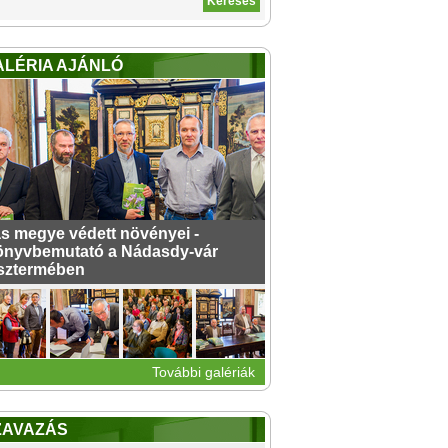
ALÉRIA AJÁNLÓ
s megye védett növényei -
nyvbemutató a Nádasdy-vár
sztermében
További galériák
ZAVAZÁS