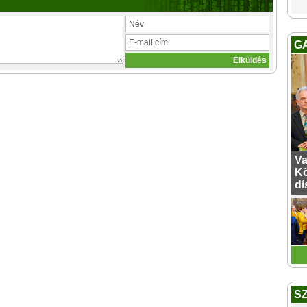
G
Va
Kö
dí
S