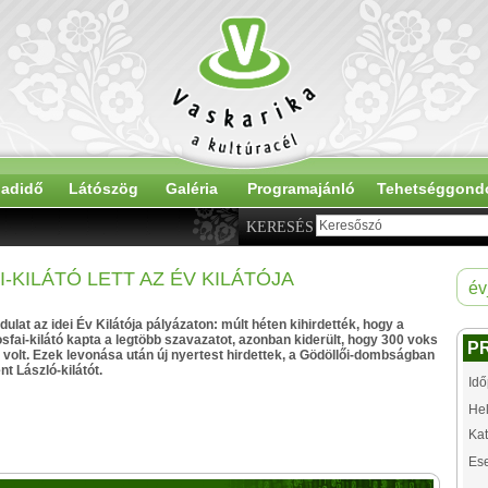
adidő
Látószög
Galéria
Programajánló
Tehetséggond
KERESÉS
-KILÁTÓ LETT AZ ÉV KILÁTÓJA
év
ulat az idei Év Kilátója pályázaton: múlt héten kihirdették, hogy a
osfai-kilátó kapta a legtöbb szavazatot, azonban kiderült, hogy 300 voks
P
 volt. Ezek levonása után új nyertest hirdettek, a Gödöllői-dombságban
nt László-kilátót.
Idő
Hel
Kat
Es