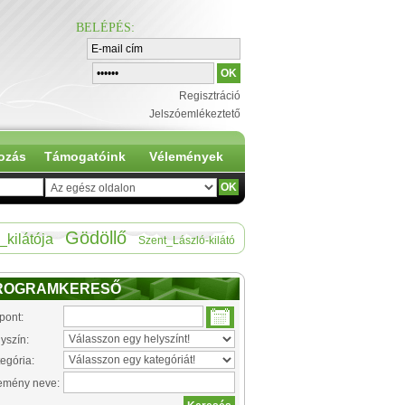
BELÉPÉS
:
Regisztráció
Jelszóemlékeztető
ozás
Támogatóink
Vélemények
Gödöllő
_kilátója
Szent_László-kilátó
ROGRAMKERESŐ
pont:
yszín:
egória:
emény neve: