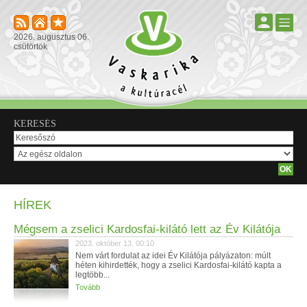
2026. augusztus 06.
csütörtök
KERESÉS
HÍREK
Mégsem a zselici Kardosfai-kilátó lett az Év Kilátója
2023. október 13. 00:10
Nem várt fordulat az idei Év Kilátója pályázaton: múlt
héten kihirdették, hogy a zselici Kardosfai-kilátó kapta a
legtöbb...
Tovább