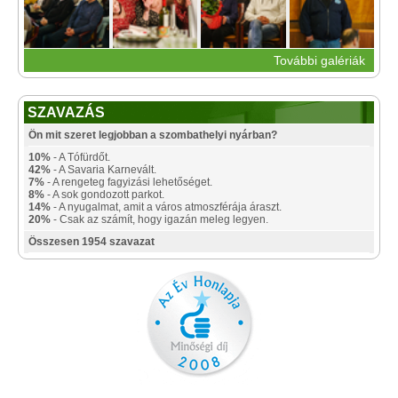
További galériák
SZAVAZÁS
Ön mit szeret legjobban a szombathelyi nyárban?
10%
- A Tófürdőt.
42%
- A Savaria Karnevált.
7%
- A rengeteg fagyizási lehetőséget.
8%
- A sok gondozott parkot.
14%
- A nyugalmat, amit a város atmoszférája áraszt.
20%
- Csak az számít, hogy igazán meleg legyen.
Összesen 1954 szavazat