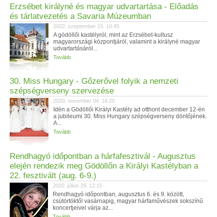
Erzsébet királyné és magyar udvartartása - Előadás
és tárlatvezetés a Savaria Múzeumban
2022. szeptember 15. 10:45
A gödöllői kastélyról, mint az Erzsébet-kultusz
magyarországi központjáról, valamint a királyné magyar
udvartartásáról...
Tovább
30. Miss Hungary - Gőzerővel folyik a nemzeti
szépségverseny szervezése
2020. november 04. 16:20
Idén a Gödöllői Királyi Kastély ad otthont december 12-én
a jubileumi 30. Miss Hungary szépségverseny döntőjének.
A...
Tovább
Rendhagyó időpontban a hárfafesztivál - Augusztus
elején rendezik meg Gödöllőn a Királyi Kastélyban a
22. fesztivált (aug. 6-9.)
2020. július 29. 12:15
Rendhagyó időpontban, augusztus 6. és 9. között,
csütörtöktől vasárnapig, magyar hárfaművészek sokszínű
koncertjeivel várja az...
Tovább