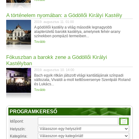
A történelem nyomában: a Gödöllői Királyi Kastély
2019. augusztus 11. 01:00
A gödöllői kastély a világ második legnagyobb
alapterületű barokk kastélya, amelynek fehér-arany
színekben pompázó termeiben...
Tovább
Fókuszban a barokk zene a Gödöllői Királyi
Kastélyban
2019. augusztus 10. 14:00
Bach egyik ritkán játszott világi kantátájának színpadi
változata, Vivaldi a-moll kettősversenye Szentpáli Roland
és Lukács...
Tovább
PROGRAMKERESŐ
Időpont:
Helyszín:
Kategória: