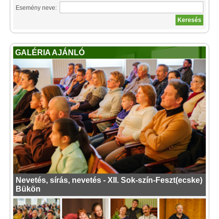
Esemény neve:
GALÉRIA AJÁNLÓ
Nevetés, sírás, nevetés - XII. Sok-szín-Feszt(ecske)
Bükön