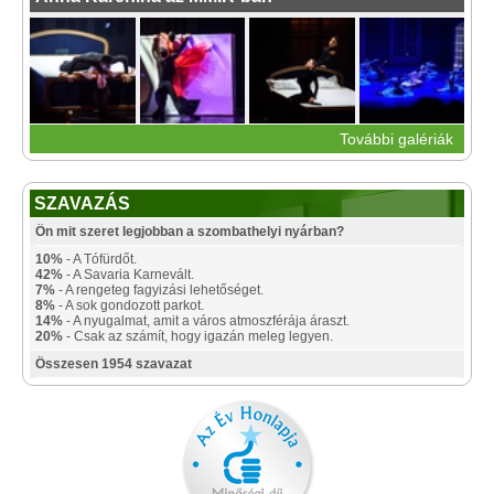
További galériák
SZAVAZÁS
Ön mit szeret legjobban a szombathelyi nyárban?
10%
- A Tófürdőt.
42%
- A Savaria Karnevált.
7%
- A rengeteg fagyizási lehetőséget.
8%
- A sok gondozott parkot.
14%
- A nyugalmat, amit a város atmoszférája áraszt.
20%
- Csak az számít, hogy igazán meleg legyen.
Összesen 1954 szavazat