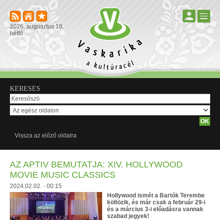
2026. augusztus 10.
hétfő
KERESÉS
Vissza az előző oldalra
AZ APTIV BEMUTATJA: XIV. HOLLYWOOD
MOVIE MUSIC CLASSICS
2024.02.02. - 00:15
Hollywood ismét a Bartók Terembe
költözik, és már csak a február 29-i
és a március 3-i előadásra vannak
szabad jegyek!