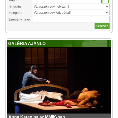
Időpont:
Helyszín:
Kategória:
Esemény neve:
GALÉRIA AJÁNLÓ
Anna Karenina az MMIK-ban